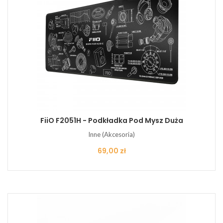
FiiO F2051H - Podkładka Pod Mysz Duża
Inne (Akcesoria)
Cena
69,00 zł