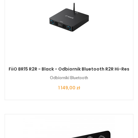
FiiO BR15 R2R - Black - Odbiornik Bluetooth R2R Hi-Res
Odbiorniki Bluetooth
Cena
1 149,00 zł