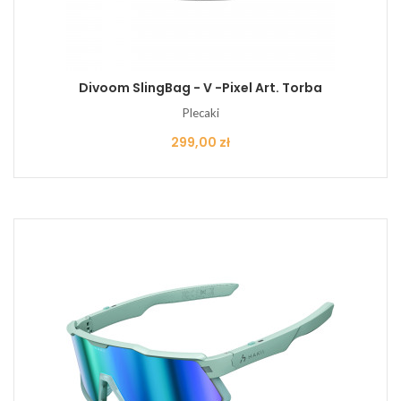
Divoom SlingBag - V -Pixel Art. Torba
Plecaki
Cena
299,00 zł