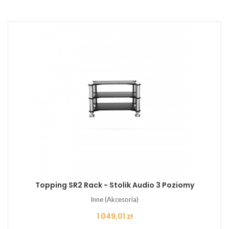
Topping SR2 Rack - Stolik Audio 3 Poziomy
Inne (Akcesoria)
Cena
1 049,01 zł