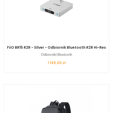
FiiO BR15 R2R - Silver - Odbiornik Bluetooth R2R Hi-Res
Odbiorniki Bluetooth
Cena
1 149,00 zł