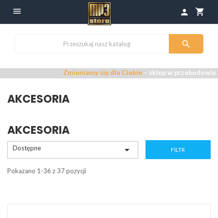

shopping_cart
person

Zmieniamy się dla Ciebie
– sklep w przebudowie –
Przepr
AKCESORIA
AKCESORIA
Dostępne

FILTR
Pokazano 1-36 z 37 pozycji