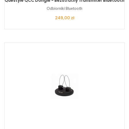
Questyle QCC Dongle - Bezstratny Transmiter Bluetooth
Odbiorniki Bluetooth
Cena
249,00 zł