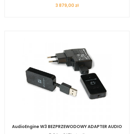
Cena
3 879,00 zł
AudioEngine W3 BEZPRZEWODOWY ADAPTER AUDIO