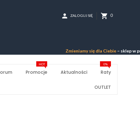
person
shopping_cart
0
ZALOGUJ SIĘ
Zmieniamy się dla Ciebie
– sklep w przebu
HOT
0%
Forum
Promocje
Aktualności
Raty
OUTLET