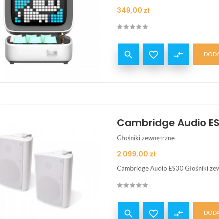
Cena
349,00 zł


compare_arrows
DODA
Cambridge Audio ES3
Głośniki zewnętrzne
Cena
2 099,00 zł
Cambridge Audio ES30 Głośniki ze


compare_arrows
DODA