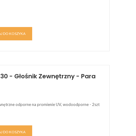
J DO KOSZYKA
0 - Głośnik Zewnętrzny - Para
wnętrzne odporne na promienie UV, wodoodporne - 2szt
J DO KOSZYKA