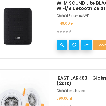
WiiM SOUND Lite BL
WiFi/Bluetooth Ze 
Głośniki Streaming/WIFI
Cena
1 149,00 zł


compare_arrows
DODA
IEAST LARK63 - Głośn
(2szt)
Głośniki instalacyjne
Cena
599,00 zł