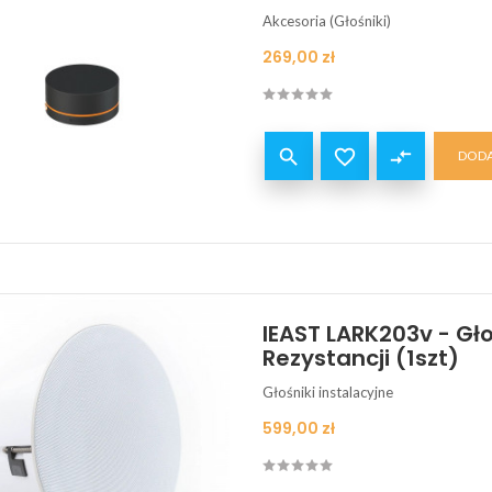
Akcesoria (Głośniki)
Cena
269,00 zł


compare_arrows
DODA
IEAST LARK203v - Gło
Rezystancji (1szt)
Głośniki instalacyjne
Cena
599,00 zł