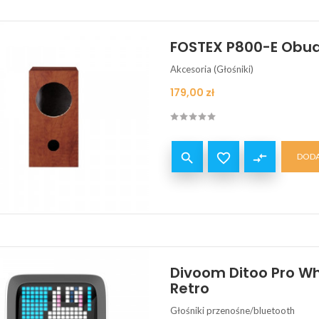
FOSTEX P800-E Obu
Akcesoria (Głośniki)
Cena
179,00 zł


compare_arrows
DODA
Divoom Ditoo Pro Wh
Retro
Głośniki przenośne/bluetooth