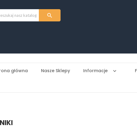

rona główna
Nasze Sklepy
Informacje
keyboard_arrow_down
NIKI