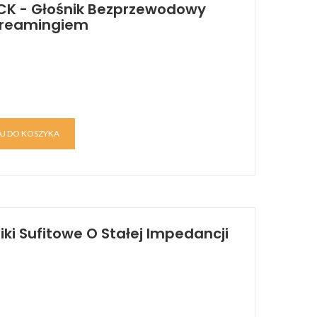
ACK - Głośnik Bezprzewodowy
Streamingiem
J DO KOSZYKA
iki Sufitowe O Stałej Impedancji