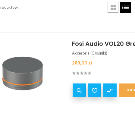
produktów.
Fosi Audio VOL20 Gre
Akcesoria (Głośniki)
Cena
269,00 zł


compare_arrows
DODA