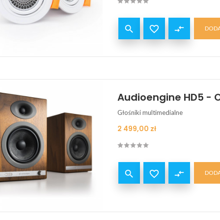


compare_arrows
DODA
Audioengine HD5 - 
Głośniki multimedialne
Cena
2 499,00 zł


compare_arrows
DODA