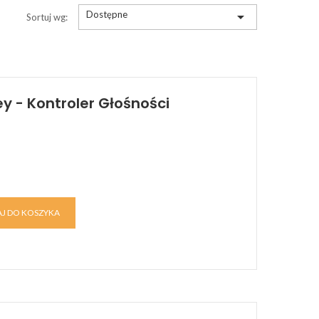
Dostępne

Sortuj wg:
y - Kontroler Głośności
J DO KOSZYKA