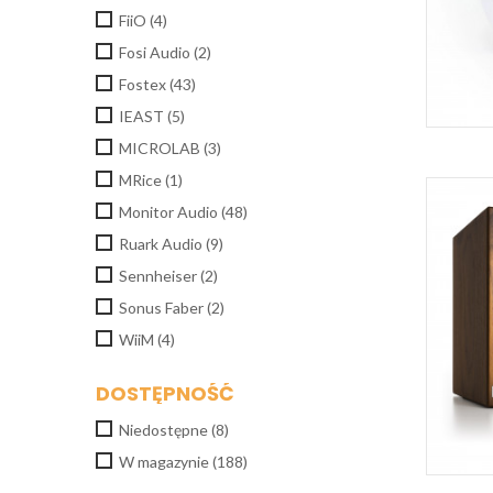
FiiO
(4)
Fosi Audio
(2)
Fostex
(43)
IEAST
(5)
MICROLAB
(3)
MRice
(1)
Monitor Audio
(48)
Ruark Audio
(9)
Sennheiser
(2)
Sonus Faber
(2)
WiiM
(4)
DOSTĘPNOŚĆ
Niedostępne
(8)
W magazynie
(188)