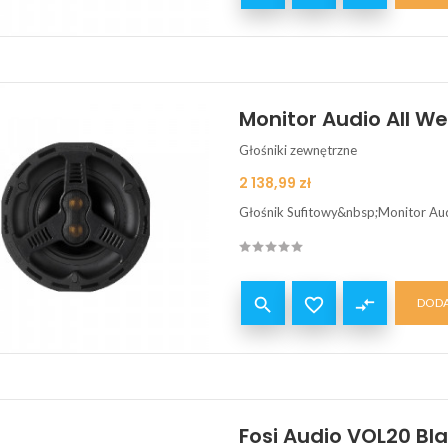
Monitor Audio All W
Głośniki zewnętrzne
Cena
2 138,99 zł
Głośnik Sufitowy&nbsp;Monitor Au


compare_arrows
DODA
Fosi Audio VOL20 Bla