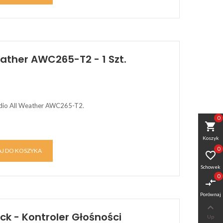
eather AWC265-T2 - 1 Szt.
dio All Weather AWC265-T2.
0
shopping_cart
Koszyk
0
J DO KOSZYKA

Schowek
0
compare_arrows
Porównaj

ck - Kontroler Głośności
Up