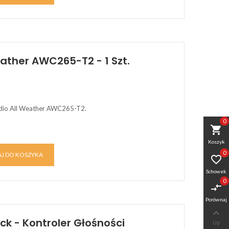
eather AWC265-T2 - 1 Szt.
dio All Weather AWC265-T2.
0
shopping_cart
Koszyk
0
J DO KOSZYKA

Schowek
0
compare_arrows
Porównaj

ck - Kontroler Głośności
Up