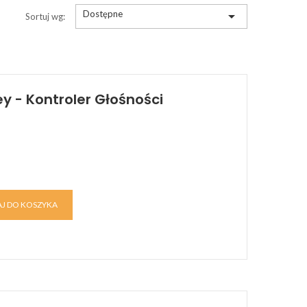
Dostępne

Sortuj wg:
y - Kontroler Głośności
J DO KOSZYKA