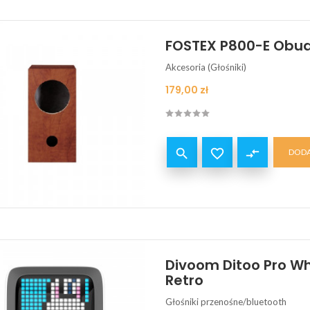
FOSTEX P800-E Obu
Akcesoria (Głośniki)
Cena
179,00 zł


compare_arrows
DODA
Divoom Ditoo Pro Wh
Retro
Głośniki przenośne/bluetooth