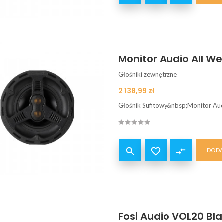
Monitor Audio All W
Głośniki zewnętrzne
Cena
2 138,99 zł
Głośnik Sufitowy&nbsp;Monitor Au


compare_arrows
DODA
Fosi Audio VOL20 Bla