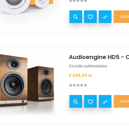


compare_arrows
DODA
Audioengine HD5 - 
Głośniki multimedialne
Cena
2 499,00 zł


compare_arrows
DODA