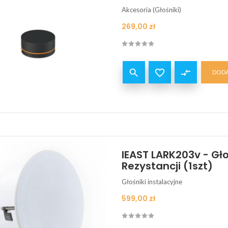
Akcesoria (Głośniki)
Cena
269,00 zł


compare_arrows
DODA
IEAST LARK203v - Gło
Rezystancji (1szt)
Głośniki instalacyjne
Cena
599,00 zł