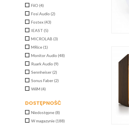
FiiO
(4)
Fosi Audio
(2)
Fostex
(43)
IEAST
(5)
MICROLAB
(3)
MRice
(1)
Monitor Audio
(48)
Ruark Audio
(9)
Sennheiser
(2)
Sonus Faber
(2)
WiiM
(4)
DOSTĘPNOŚĆ
Niedostępne
(8)
W magazynie
(188)