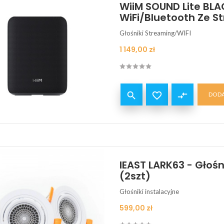
WiiM SOUND Lite BL
WiFi/Bluetooth Ze 
Głośniki Streaming/WIFI
Cena
1 149,00 zł


compare_arrows
DODA
IEAST LARK63 - Głośn
(2szt)
Głośniki instalacyjne
Cena
599,00 zł