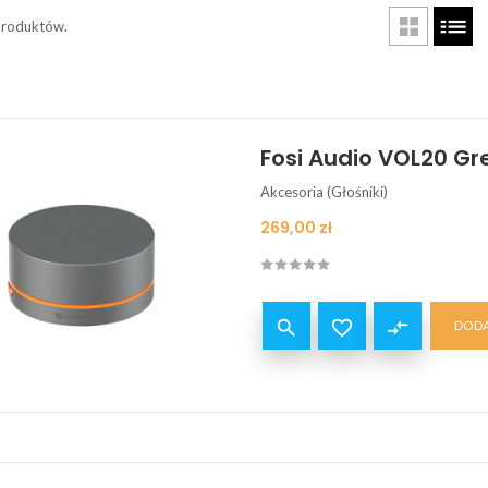
produktów.
Fosi Audio VOL20 Gre
Akcesoria (Głośniki)
Cena
269,00 zł


compare_arrows
DODA