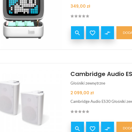
Cena
349,00 zł


compare_arrows
DODA
Cambridge Audio ES3
Głośniki zewnętrzne
Cena
2 099,00 zł
Cambridge Audio ES30 Głośniki ze


compare_arrows
DODA