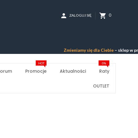
person
shopping_cart
0
ZALOGUJ SIĘ
Zmieniamy się dla Ciebie
– sklep w przebud
HOT
0%
Forum
Promocje
Aktualności
Raty
OUTLET