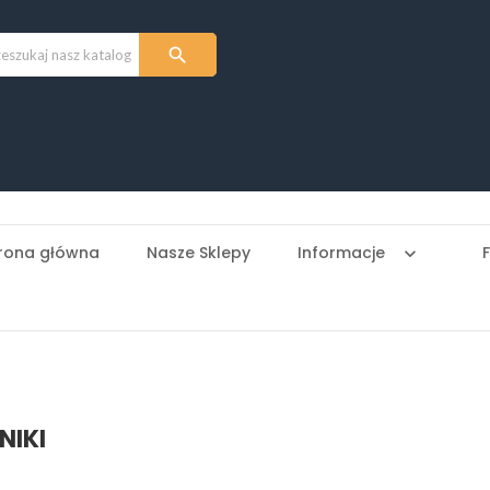

rona główna
Nasze Sklepy
Informacje
keyboard_arrow_down
NIKI