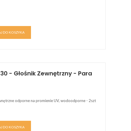
J DO KOSZYKA
0 - Głośnik Zewnętrzny - Para
wnętrzne odporne na promienie UV, wodoodporne - 2szt
J DO KOSZYKA