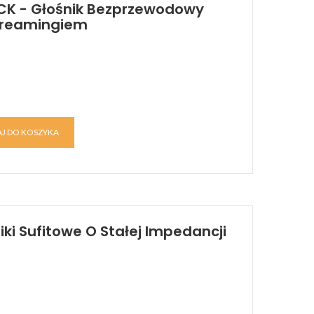
ACK - Głośnik Bezprzewodowy
Streamingiem
J DO KOSZYKA
iki Sufitowe O Stałej Impedancji