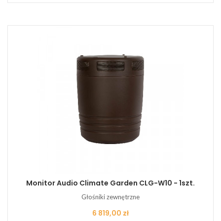
Monitor Audio Climate Garden CLG-W10 - 1szt.
Głośniki zewnętrzne
Cena
6 819,00 zł