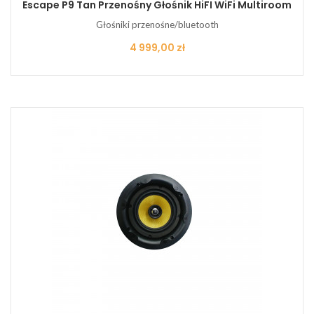
Escape P9 Tan Przenośny Głośnik HiFI WiFi Multiroom
Głośniki przenośne/bluetooth
Cena
4 999,00 zł