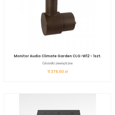
Monitor Audio Climate Garden CLG-W12 - 1szt.
Głośniki zewnętrzne
Cena
11 379,00 zł