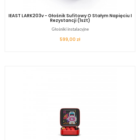
IEAST LARK203v - Głośnik Sufitowy O Stałym Napięciu I
Rezystancji (1szt)
Głośniki instalacyjne
Cena
599,00 zł