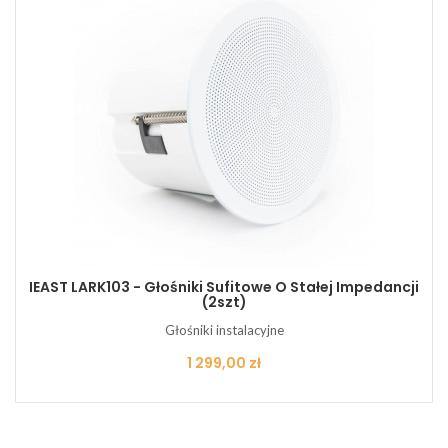
IEAST LARK103 - Głośniki Sufitowe O Stałej Impedancji
(2szt)
Głośniki instalacyjne
Cena
1 299,00 zł