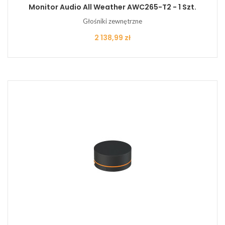
Monitor Audio All Weather AWC265-T2 - 1 Szt.
Głośniki zewnętrzne
Cena
2 138,99 zł