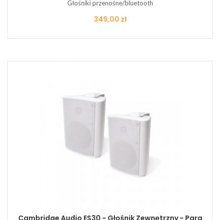
Głośniki przenośne/bluetooth
Cena
349,00 zł
Cambridge Audio ES30 - Głośnik Zewnętrzny - Para