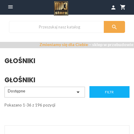

shopping_cart
person

Zmieniamy się dla Ciebie
– sklep w przebudowie –
Przepra
GŁOŚNIKI
GŁOŚNIKI
Dostępne

FILTR
Pokazano 1-36 z 196 pozycji