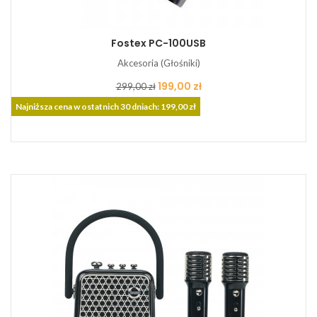
Fostex PC-100USB
Akcesoria (Głośniki)
Cena
Cena
199,00 zł
299,00 zł
podstawowa
Najniższa cena w ostatnich 30 dniach: 199,00 zł