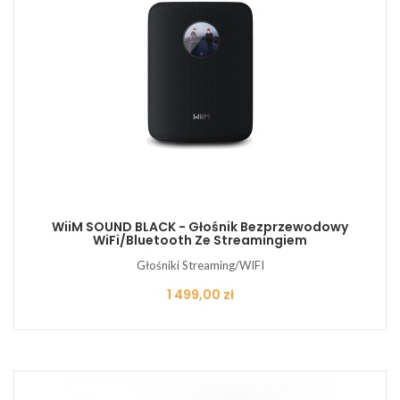
WiiM SOUND BLACK - Głośnik Bezprzewodowy
WiFi/Bluetooth Ze Streamingiem
Głośniki Streaming/WIFI
Cena
1 499,00 zł