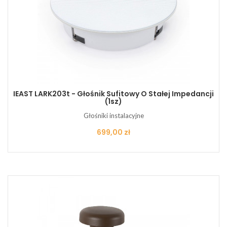
IEAST LARK203t - Głośnik Sufitowy O Stałej Impedancji
(1sz)
Głośniki instalacyjne
Cena
699,00 zł