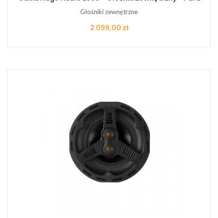
Głośniki zewnętrzne
Cena
2 099,00 zł