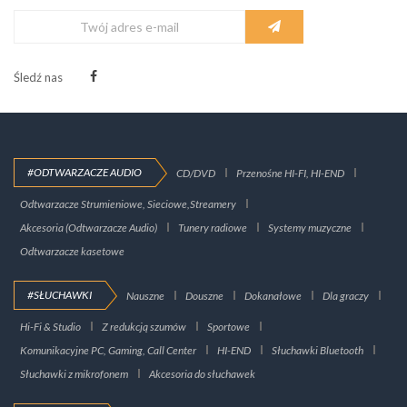
Śledź nas
#ODTWARZACZE AUDIO
CD/DVD
Przenośne HI-FI, HI-END
Odtwarzacze Strumieniowe, Sieciowe,Streamery
Akcesoria (Odtwarzacze Audio)
Tunery radiowe
Systemy muzyczne
Odtwarzacze kasetowe
#SŁUCHAWKI
Nauszne
Douszne
Dokanałowe
Dla graczy
Hi-Fi & Studio
Z redukcją szumów
Sportowe
Komunikacyjne PC, Gaming, Call Center
HI-END
Słuchawki Bluetooth
Słuchawki z mikrofonem
Akcesoria do słuchawek