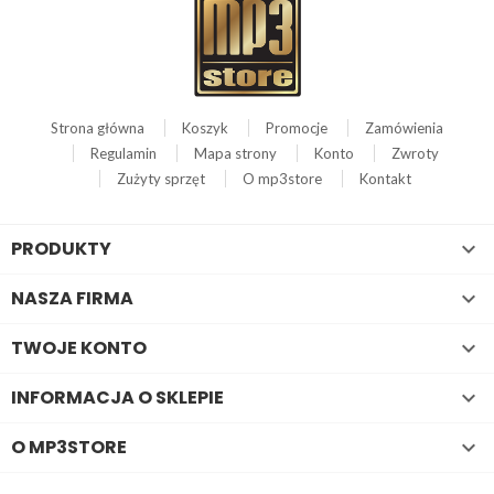
Strona główna
Koszyk
Promocje
Zamówienia
Regulamin
Mapa strony
Konto
Zwroty
Zużyty sprzęt
O mp3store
Kontakt
PRODUKTY

NASZA FIRMA

TWOJE KONTO

INFORMACJA O SKLEPIE

O MP3STORE
