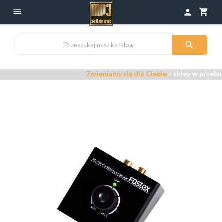

shopping_cart
person

Zmieniamy się dla Ciebie
– sklep w przebudowie