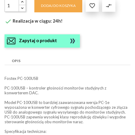

compare_arrows
DODAJ DO KOSZYKA

Realizacja w ciągu: 24h!
Zapytaj o produkt
OPIS
Fostex PC-100USB
PC-100USB – kontroler głośności monitorów studyjnych z
konwerterem DAC.
Model PC-100USB to bardziej zaawansowana wersja PC-1e
wyposażona w konwerter cyfrowego sygnału pochodzącego ze złącza
USB do analogowego sygnału wysyłanego do monitorów studyjnych.
PC-100USB zapewnia wysokiej klasy reprodukcję dźwięku i wygodne
sterowanie głośnością obu monitorów naraz.
Specyfikacja techniczna: