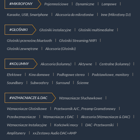
#MIKROFONY
Pojemnościowe
Dynamiczne
Lampowe
Karaoke, USB, Smartphone
Akcesoria do mikrofonów
Inne (Mikrofony DJ)
#GŁOŚNIKI
Głośniki instalacyjne
Głośniki multimedialne
Głośniki przenośne/bluetooth
Głośniki Streaming/WIFI
Głośniki zewnętrzne
Akcesoria (Głośniki)
#KOLUMNY
Akcesoria (kolumny)
Aktywne
Centralne (kolumny)
Efektowe
Kino domowe
Podłogowe stereo
Podstawkowe, monitory
Soundbary
Subwoofery
Surround
Ścienne
#WZMACNIACZE & DAC
Wzmacniacze Słuchawkowe
Wzmacniacze Głośnikowe
Przetwornik A/C , Preamp Gramofonowy
Przedwzmacniacze
Wzmacniacze z DAC
Akcesoria (Wzmacniacze & DAC)
Wzmacniacze Instalacyjne
Końcówki mocy
DAC -Przetworniki
Amplitunery
xxZestawy Audio DAC+AMP