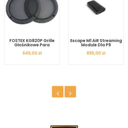
FOSTEX KG820P Grille
Escape M1 AiR Streaming
Głośnikowe Para
Module Dla P9
Cena
649,00 zł
Cena
895,00 zł