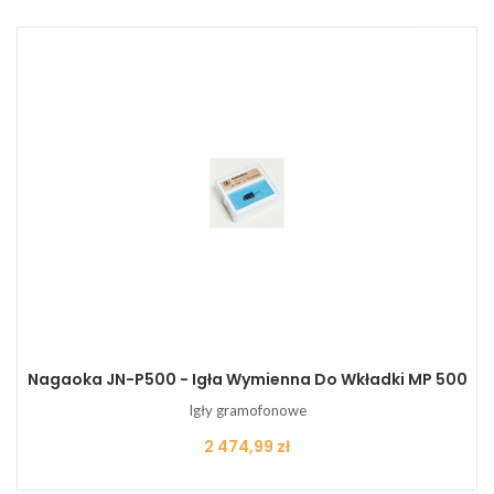
Nagaoka JN-P500 - Igła Wymienna Do Wkładki MP 500
Igły gramofonowe
Cena
2 474,99 zł