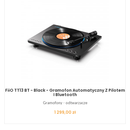
FiiO TT13 BT - Black - Gramofon Automatyczny Z Pilotem
I Bluetooth
Gramofony - odtwarzacze
Cena
1 299,00 zł