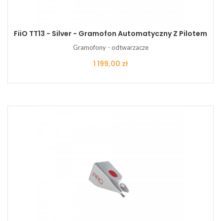
FiiO TT13 - Silver - Gramofon Automatyczny Z Pilotem
Gramofony - odtwarzacze
Cena
1 199,00 zł