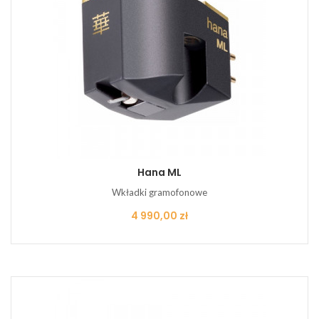
Hana ML
Wkładki gramofonowe
Cena
4 990,00 zł