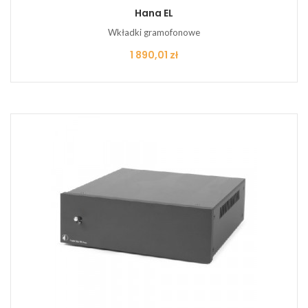
Hana EL
Wkładki gramofonowe
Cena
1 890,01 zł