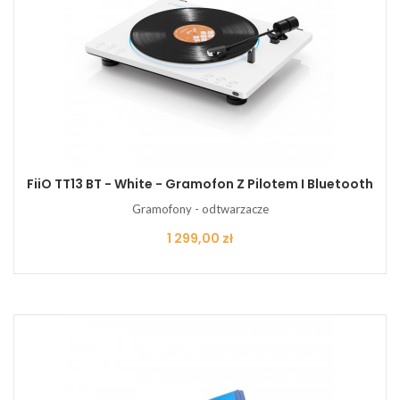
FiiO TT13 BT - White - Gramofon Z Pilotem I Bluetooth
Gramofony - odtwarzacze
Cena
1 299,00 zł