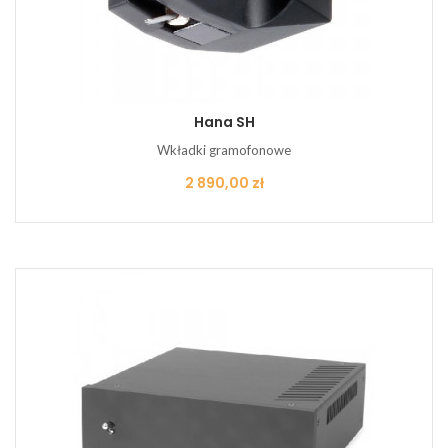
Hana SH
Wkładki gramofonowe
Cena
2 890,00 zł