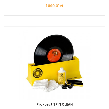
Cena
1 890,01 zł
Pro-Ject SPIN CLEAN