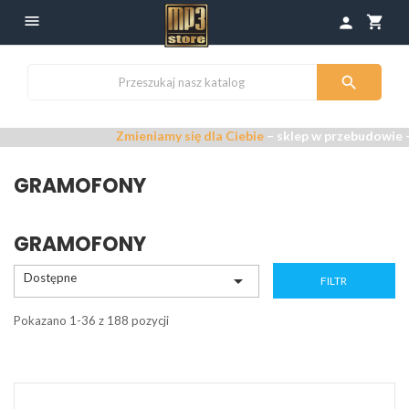

shopping_cart
person

Zmieniamy się dla Ciebie
– sklep w przebudowie –
Przepra
GRAMOFONY
GRAMOFONY
Dostępne

FILTR
Pokazano 1-36 z 188 pozycji