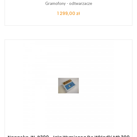
Gramofony - odtwarzacze
Cena
1 299,00 zł