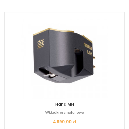
Hana MH
Wkładki gramofonowe
Cena
4 990,00 zł