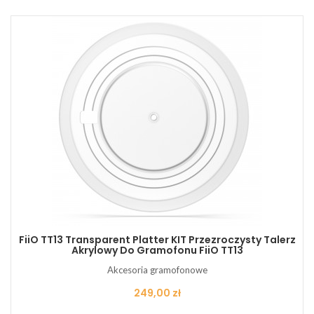
FiiO TT13 Transparent Platter KIT Przezroczysty Talerz
Akrylowy Do Gramofonu FiiO TT13
Akcesoria gramofonowe
Cena
249,00 zł