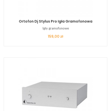
Ortofon Dj Stylus Pro Igła Gramofonowa
Igły gramofonowe
Cena
159,00 zł