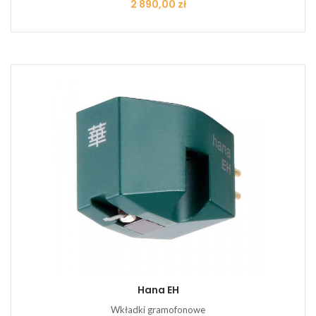
Cena
2 890,00 zł
Hana EH
Wkładki gramofonowe