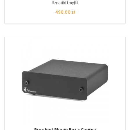
Szczotki i myjki
Cena
490,00 zł
Pro-Ject Phono Box - Czarny