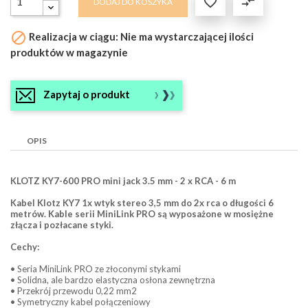

compare_arrows
DODAJ DO KOSZYKA

Realizacja w ciągu: Nie ma wystarczającej ilości
produktów w magazynie
Zapytaj o produkt
OPIS
KLOTZ KY7-600 PRO mini jack 3.5 mm - 2 x RCA - 6 m
Kabel Klotz KY7 1x wtyk stereo 3,5 mm do 2x rca o długości 6
metrów. Kable serii MiniLink PRO są wyposażone w mosiężne
złącza i pozłacane styki.
Cechy:
• Seria MiniLink PRO ze złoconymi stykami
• Solidna, ale bardzo elastyczna osłona zewnętrzna
• Przekrój przewodu 0,22 mm2
• Symetryczny kabel połączeniowy