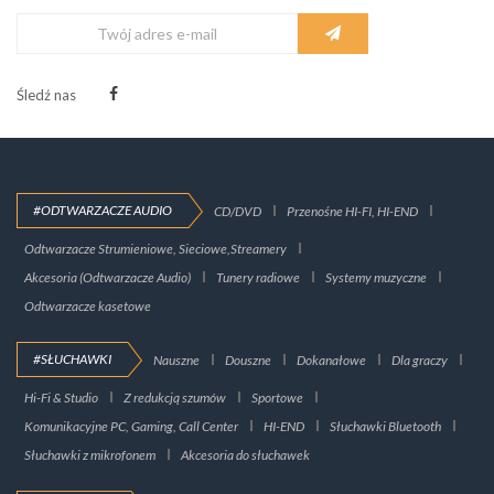
Śledź nas
#ODTWARZACZE AUDIO
CD/DVD
Przenośne HI-FI, HI-END
Odtwarzacze Strumieniowe, Sieciowe,Streamery
Akcesoria (Odtwarzacze Audio)
Tunery radiowe
Systemy muzyczne
Odtwarzacze kasetowe
#SŁUCHAWKI
Nauszne
Douszne
Dokanałowe
Dla graczy
Hi-Fi & Studio
Z redukcją szumów
Sportowe
Komunikacyjne PC, Gaming, Call Center
HI-END
Słuchawki Bluetooth
Słuchawki z mikrofonem
Akcesoria do słuchawek