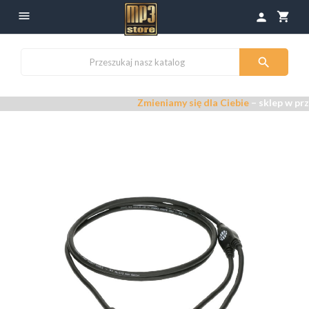

shopping_cart
person

Zmieniamy się dla Ciebie
– sklep w prz