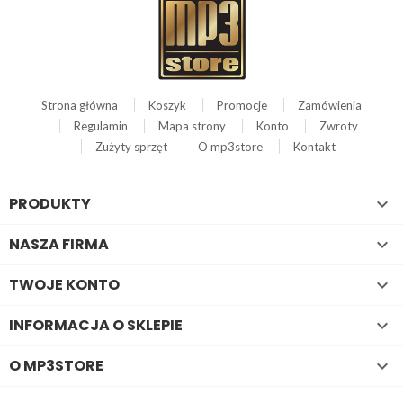
Strona główna
Koszyk
Promocje
Zamówienia
Regulamin
Mapa strony
Konto
Zwroty
Zużyty sprzęt
O mp3store
Kontakt
PRODUKTY

NASZA FIRMA

TWOJE KONTO

INFORMACJA O SKLEPIE

O MP3STORE
