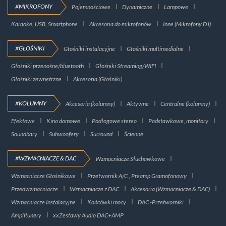
#MIKROFONY
Pojemnościowe
Dynamiczne
Lampowe
Karaoke, USB, Smartphone
Akcesoria do mikrofonów
Inne (Mikrofony DJ)
#GŁOŚNIKI
Głośniki instalacyjne
Głośniki multimedialne
Głośniki przenośne/bluetooth
Głośniki Streaming/WIFI
Głośniki zewnętrzne
Akcesoria (Głośniki)
#KOLUMNY
Akcesoria (kolumny)
Aktywne
Centralne (kolumny)
Efektowe
Kino domowe
Podłogowe stereo
Podstawkowe, monitory
Soundbary
Subwoofery
Surround
Ścienne
#WZMACNIACZE & DAC
Wzmacniacze Słuchawkowe
Wzmacniacze Głośnikowe
Przetwornik A/C , Preamp Gramofonowy
Przedwzmacniacze
Wzmacniacze z DAC
Akcesoria (Wzmacniacze & DAC)
Wzmacniacze Instalacyjne
Końcówki mocy
DAC -Przetworniki
Amplitunery
xxZestawy Audio DAC+AMP