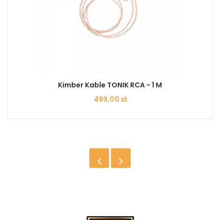
Kimber Kable TONIK RCA - 1 M
Cena
499,00 zł