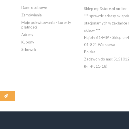
Dane osobowe
Sklep mp3store.pl on-line
Zamówienia
*** sprawdź adresy sklep
Moje pokwitowania - korekty
stacjonarnych w zakładce 
płatności
sklepy ***
Adresy
Hajoty 61/MIP - Sklep on-l
Kupony
01-821 Warszawa
Schowek
Polska
Zadzwoń do nas:
515101
(Pn-Pt 11-18)