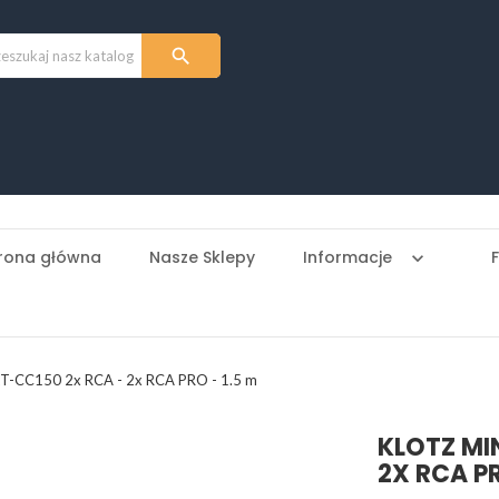

rona główna
Nasze Sklepy
Informacje
keyboard_arrow_down
KT-CC150 2x RCA - 2x RCA PRO - 1.5 m
KLOTZ MI
2X RCA PR