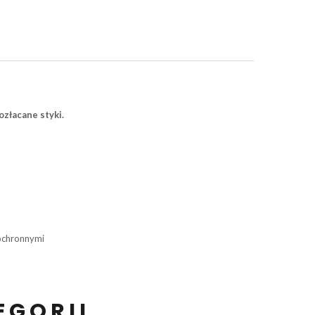
ozłacane styki.
 ochronnymi
EGORII