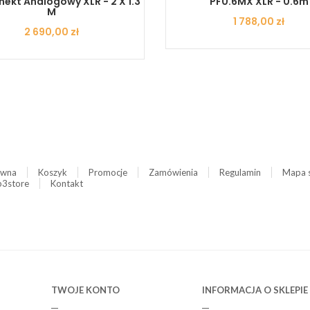
nekt Analogowy XLR - 2 X 1.3
PF0.6MX XLR - 0.6m
M
Cena
1 788,00 zł
Cena
2 690,00 zł
ówna
Koszyk
Promocje
Zamówienia
Regulamin
Mapa 
3store
Kontakt
TWOJE KONTO
INFORMACJA O SKLEPIE