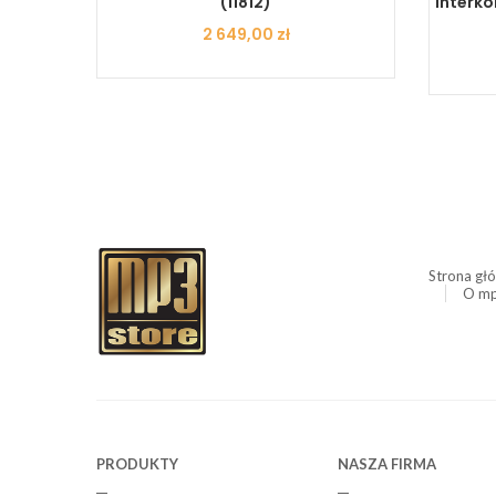
(11812)
Interko
Cena
2 649,00 zł
Strona gł
O mp
PRODUKTY
NASZA FIRMA