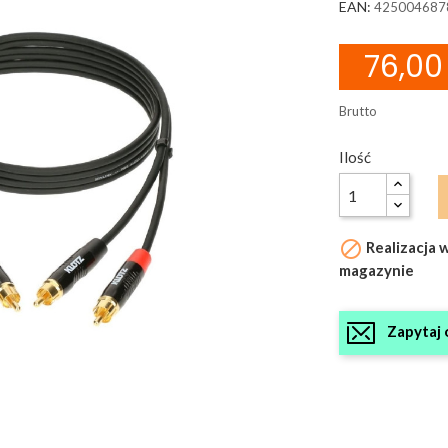
EAN:
425004687
76,00 
Brutto
Ilość

Realizacja 
magazynie
Zapytaj 