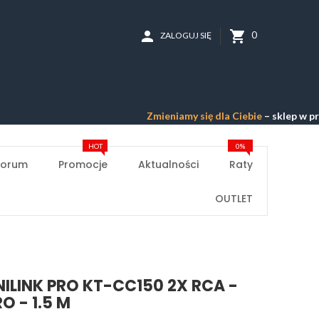
person
shopping_cart
0
ZALOGUJ SIĘ
Zmieniamy się dla Ciebie
– sklep w przebudow
HOT
0%
Forum
Promocje
Aktualności
Raty
OUTLET
NILINK PRO KT-CC150 2X RCA -
O - 1.5 M