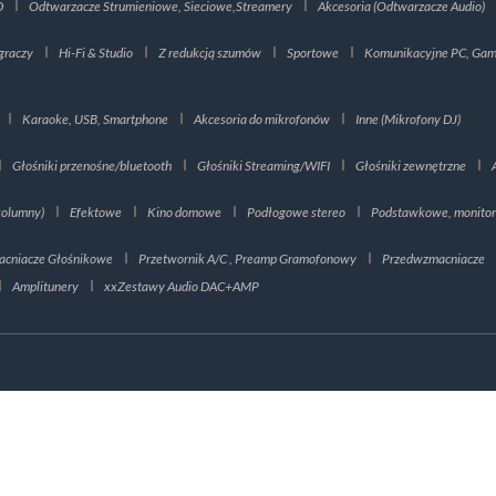
D
Odtwarzacze Strumieniowe, Sieciowe,Streamery
Akcesoria (Odtwarzacze Audio)
graczy
Hi-Fi & Studio
Z redukcją szumów
Sportowe
Komunikacyjne PC, Gami
Karaoke, USB, Smartphone
Akcesoria do mikrofonów
Inne (Mikrofony DJ)
Głośniki przenośne/bluetooth
Głośniki Streaming/WIFI
Głośniki zewnętrzne
kolumny)
Efektowe
Kino domowe
Podłogowe stereo
Podstawkowe, monito
cniacze Głośnikowe
Przetwornik A/C , Preamp Gramofonowy
Przedwzmacniacze
Amplitunery
xxZestawy Audio DAC+AMP
tuje dane określone w
Polityce Prywatności
oraz używa plików cookies.