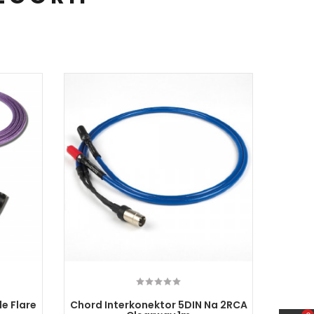
e Flare
Chord Interkonektor 5DIN Na 2RCA
Ricabl