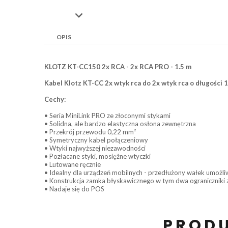

OPIS
KLOTZ KT-CC150 2x RCA - 2x RCA PRO - 1.5 m
Kabel Klotz KT-CC 2x wtyk rca do 2x wtyk rca o długości 
Cechy:
• Seria MiniLink PRO ze złoconymi stykami
• Solidna, ale bardzo elastyczna osłona zewnętrzna
• Przekrój przewodu 0,22 mm²
• Symetryczny kabel połączeniowy
• Wtyki najwyższej niezawodności
• Pozłacane styki, mosiężne wtyczki
• Lutowane ręcznie
• Idealny dla urządzeń mobilnych - przedłużony wałek umożl
• Konstrukcja zamka błyskawicznego w tym dwa ograniczniki z
• Nadaje się do POS
PRODU