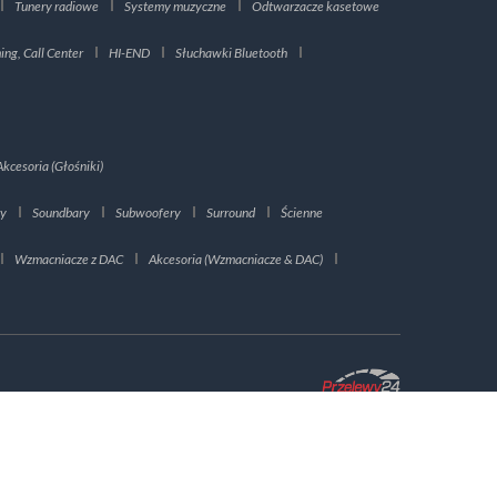
Tunery radiowe
Systemy muzyczne
Odtwarzacze kasetowe
ng, Call Center
HI-END
Słuchawki Bluetooth
Akcesoria (Głośniki)
ry
Soundbary
Subwoofery
Surround
Ścienne
Wzmacniacze z DAC
Akcesoria (Wzmacniacze & DAC)
ROZUMIEM