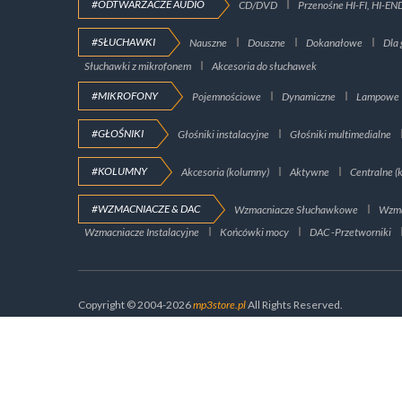
#ODTWARZACZE AUDIO
CD/DVD
Przenośne HI-FI, HI-EN
#SŁUCHAWKI
Nauszne
Douszne
Dokanałowe
Dla 
Słuchawki z mikrofonem
Akcesoria do słuchawek
#MIKROFONY
Pojemnościowe
Dynamiczne
Lampowe
#GŁOŚNIKI
Głośniki instalacyjne
Głośniki multimedialne
#KOLUMNY
Akcesoria (kolumny)
Aktywne
Centralne (
#WZMACNIACZE & DAC
Wzmacniacze Słuchawkowe
Wzma
Wzmacniacze Instalacyjne
Końcówki mocy
DAC -Przetworniki
Copyright © 2004-2026
mp3store.pl
All Rights Reserved.
Strona wykorzys