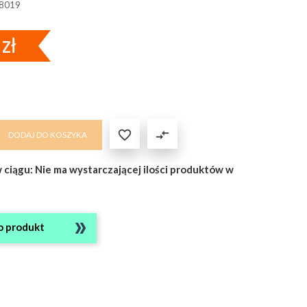
8019
zł

compare_arrows
DODAJ DO KOSZYKA
w ciągu: Nie ma wystarczającej ilości produktów w
o produkt