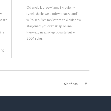
Od wielu lat rozwijamy i kreujemy
ów
rynek słuchawek, odtwarzaczy audio
nasze
w Polsce. Sieć mp3store to 6 sklepów
stacjonarnych oraz sklep online.
ine
Pierwszy nasz sklep powstał już w
2004 roku.
209
Śledź nas