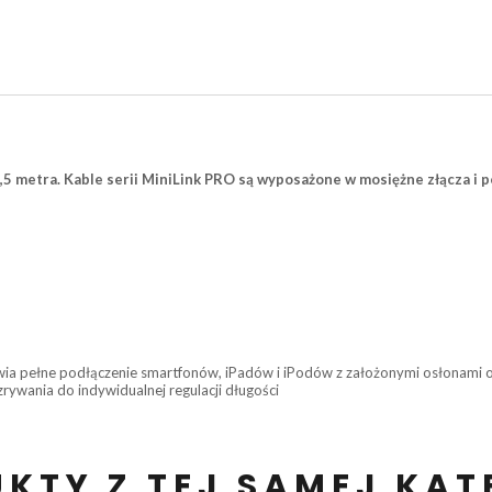
1,5 metra. Kable serii MiniLink PRO są wyposażone w mosiężne złącza i p
iwia pełne podłączenie smartfonów, iPadów i iPodów z założonymi osłonami
rywania do indywidualnej regulacji długości
KTY Z TEJ SAMEJ KAT