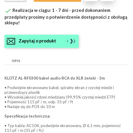

Realizacja w ciągu: 1 - 7 dni - przed dokonaniem
przedpłaty prosimy o potwierdzenie dostępności z obsługą
sklepu!
Zapytaj o produkt
OPIS
KLOTZ AL-RF0300 kabel audio RCA do XLR żeński - 3m
• Podwójnie ekranowany kabel, spiralny ekran z czystej miedzi i
przewodzący plastik
• Wysokiej jakości rdzeń miedziany (99,95% czystej miedzi ETP)
• Pojemność 115 pF / m, odp. 35 pF / ft
• Nadaje się do POS do 10 m
Specyfikacja techniczna:
• Typ kabla: AC104, podwójnie ekranowany, Ø 6,1 mm, pojemność
115 pF / m (35 pF / ft.)