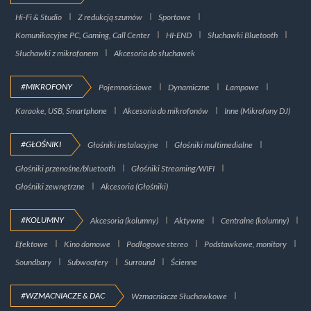
Hi-Fi & Studio
Z redukcją szumów
Sportowe
Komunikacyjne PC, Gaming, Call Center
HI-END
Słuchawki Bluetooth
Słuchawki z mikrofonem
Akcesoria do słuchawek
#MIKROFONY
Pojemnościowe
Dynamiczne
Lampowe
Karaoke, USB, Smartphone
Akcesoria do mikrofonów
Inne (Mikrofony DJ)
#GŁOŚNIKI
Głośniki instalacyjne
Głośniki multimedialne
Głośniki przenośne/bluetooth
Głośniki Streaming/WIFI
Głośniki zewnętrzne
Akcesoria (Głośniki)
#KOLUMNY
Akcesoria (kolumny)
Aktywne
Centralne (kolumny)
Efektowe
Kino domowe
Podłogowe stereo
Podstawkowe, monitory
Soundbary
Subwoofery
Surround
Ścienne
#WZMACNIACZE & DAC
Wzmacniacze Słuchawkowe