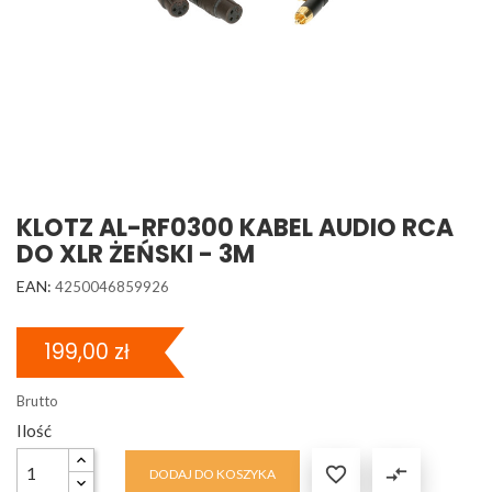
KLOTZ AL-RF0300 KABEL AUDIO RCA
DO XLR ŻEŃSKI - 3M
EAN:
4250046859926
199,00 zł
Brutto
Ilość

compare_arrows
DODAJ DO KOSZYKA