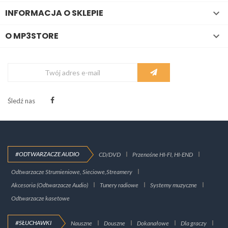
INFORMACJA O SKLEPIE

O MP3STORE

Śledź nas
#ODTWARZACZE AUDIO
CD/DVD
Przenośne HI-FI, HI-END
Odtwarzacze Strumieniowe, Sieciowe,Streamery
Akcesoria (Odtwarzacze Audio)
Tunery radiowe
Systemy muzyczne
Odtwarzacze kasetowe
#SŁUCHAWKI
Nauszne
Douszne
Dokanałowe
Dla graczy