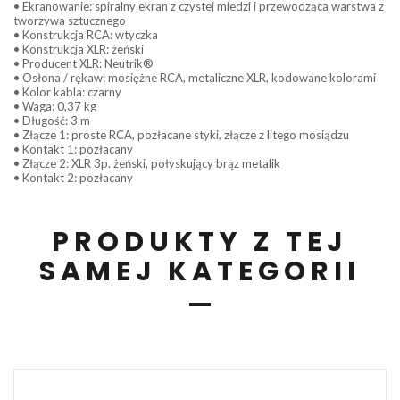
• Ekranowanie: spiralny ekran z czystej miedzi i przewodząca warstwa z
tworzywa sztucznego
• Konstrukcja RCA: wtyczka
• Konstrukcja XLR: żeński
• Producent XLR: Neutrik®
• Osłona / rękaw: mosiężne RCA, metaliczne XLR, kodowane kolorami
• Kolor kabla: czarny
• Waga: 0,37 kg
• Długość: 3 m
• Złącze 1: proste RCA, pozłacane styki, złącze z litego mosiądzu
• Kontakt 1: pozłacany
• Złącze 2: XLR 3p. żeński, połyskujący brąz metalik
• Kontakt 2: pozłacany
PRODUKTY Z TEJ
SAMEJ KATEGORII