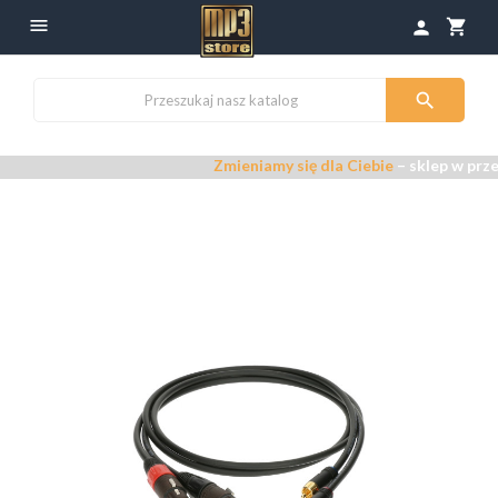

shopping_cart
person

Zmieniamy się dla Ciebie
– sklep w prze