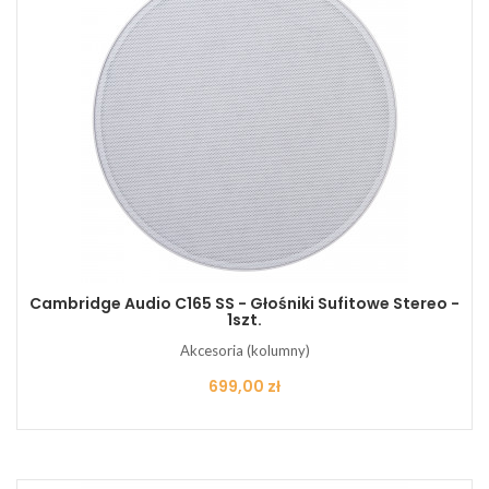
Cambridge Audio C165 SS - Głośniki Sufitowe Stereo -
1szt.
Akcesoria (kolumny)
Cena
699,00 zł