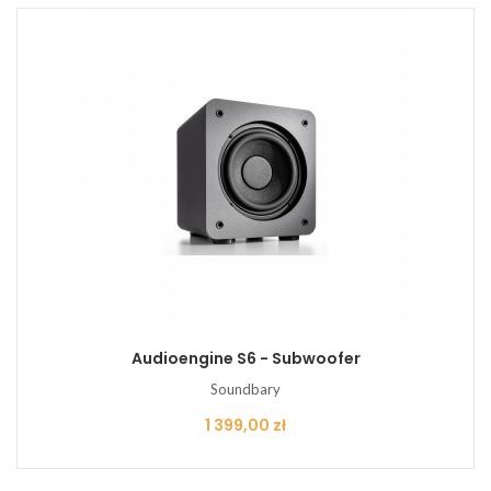
Audioengine S6 - Subwoofer
Soundbary
Cena
1 399,00 zł