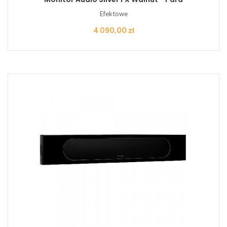
Efektowe
Cena
4 090,00 zł