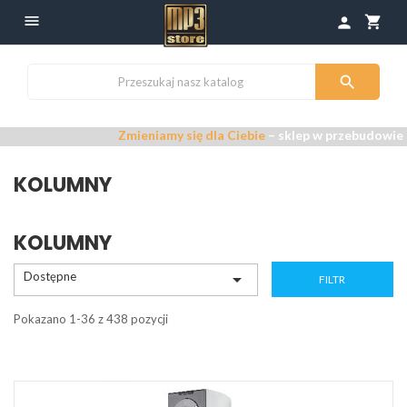

shopping_cart
person

Zmieniamy się dla Ciebie
– sklep w przebudowie –
Przepr
KOLUMNY
KOLUMNY
Dostępne

FILTR
Pokazano 1-36 z 438 pozycji