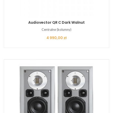
Audiovector QR C Dark Walnut
Centralne (kolumny)
Cena
4 990,00 zł