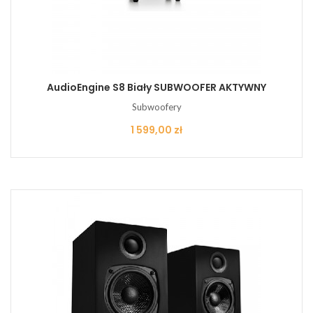
AudioEngine S8 Biały SUBWOOFER AKTYWNY
Subwoofery
Cena
1 599,00 zł