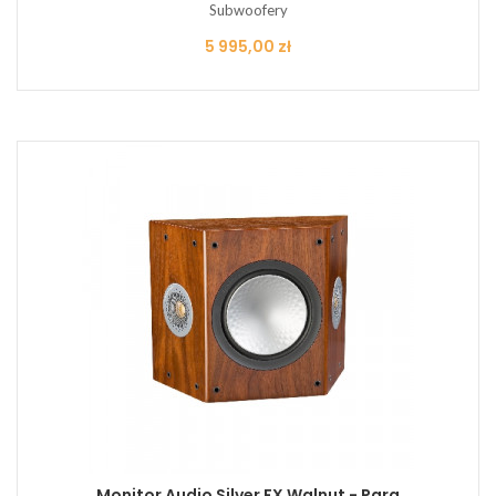
Subwoofery
Cena
5 995,00 zł
Monitor Audio Silver FX Walnut - Para