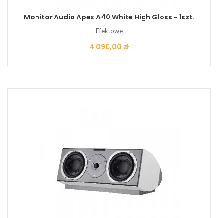
Monitor Audio Apex A40 White High Gloss - 1szt.
Efektowe
Cena
4 090,00 zł