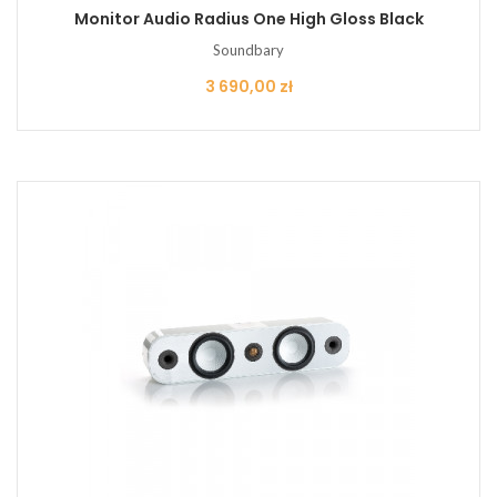
Monitor Audio Radius One High Gloss Black
Soundbary
Cena
3 690,00 zł