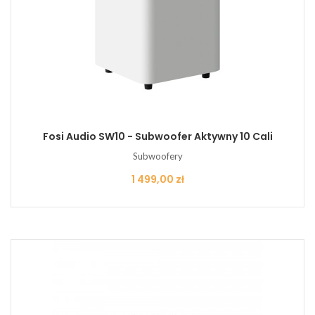
Fosi Audio SW10 - Subwoofer Aktywny 10 Cali
Subwoofery
Cena
1 499,00 zł