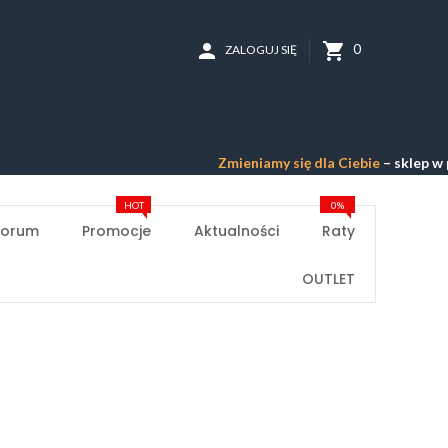
person
shopping_cart
0
ZALOGUJ SIĘ
Zmieniamy się dla Ciebie
– sklep w przebu
HOT
0%
Forum
Promocje
Aktualności
Raty
OUTLET