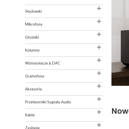

Słuchawki

Mikrofony

Głośniki

Kolumny

Wzmacniacze & DAC

Gramofony

Akcesoria

Przetworniki Sygnalu Audio
Nowo

Kable

Zasilanie