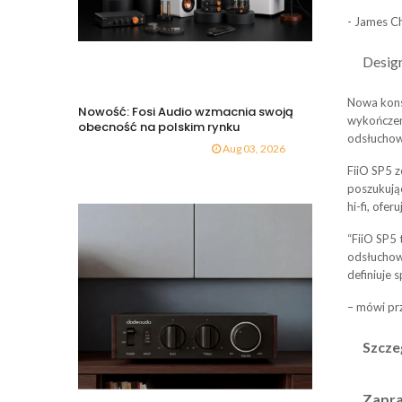
- James Ch
Desig
Nowa kons
Nowość: Fosi Audio wzmacnia swoją
wykończeni
obecność na polskim rynku
odsłuchow
Aug 03, 2026
FiiO SP5 
poszukują
hi-fi, ofe
“FiiO SP5
odsłuchow
definiuje s
– mówi prz
Szcze
Zapra