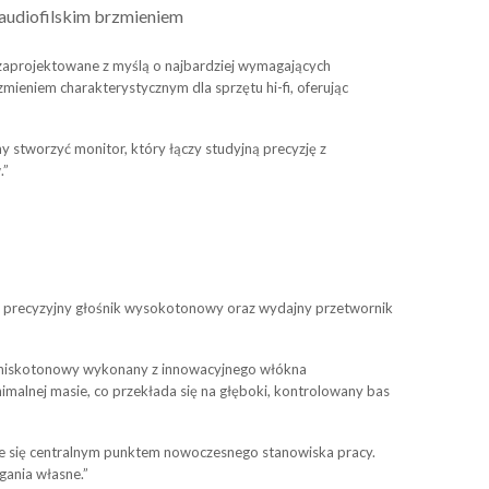
 z audiofilskim brzmieniem
zaprojektowane z myślą o najbardziej wymagających
mieniem charakterystycznym dla sprzętu hi-fi, oferując
y stworzyć monitor, który łączy studyjną precyzję z
.”
– precyzyjny głośnik wysokotonowy oraz wydajny przetwornik
k niskotonowy wykonany z innowacyjnego włókna
alnej masie, co przekłada się na głęboki, kontrolowany bas
taje się centralnym punktem nowoczesnego stanowiska pracy.
gania własne.”