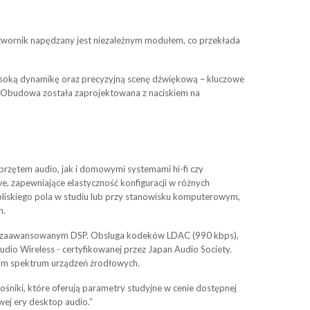
twornik napędzany jest niezależnym modułem, co przekłada
soką dynamikę oraz precyzyjną scenę dźwiękową – kluczowe
 Obudowa została zaprojektowana z naciskiem na
sprzętem audio, jak i domowymi systemami hi-fi czy
e, zapewniające elastyczność konfiguracji w różnych
bliskiego pola w studiu lub przy stanowisku komputerowym,
h.
 zaawansowanym DSP. Obsluga kodeków LDAC (990 kbps),
io Wireless - certyfikowanej przez Japan Audio Society.
kim spektrum urządzeń źrodłowych.
łośniki, które oferują parametry studyjne w cenie dostępnej
wej ery desktop audio.”