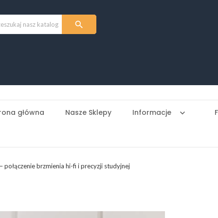

rona główna
Nasze Sklepy
Informacje
keyboard_arrow_down
 połączenie brzmienia hi-fi i precyzji studyjnej