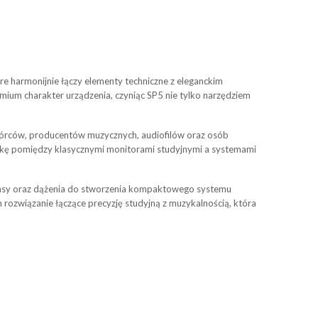
e harmonijnie łączy elementy techniczne z eleganckim
mium charakter urządzenia, czyniąc SP5 nie tylko narzędziem
wórców, producentów muzycznych, audiofilów oraz osób
ukę pomiędzy klasycznymi monitorami studyjnymi a systemami
klasy oraz dążenia do stworzenia kompaktowego systemu
związanie łączące precyzję studyjną z muzykalnością, która