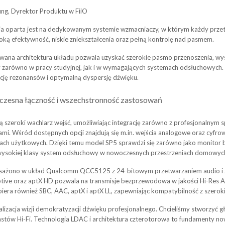
ng, Dyrektor Produktu w FiiO
ja oparta jest na dedykowanym systemie wzmacniaczy, w którym każdy prze
oką efektywność, niskie zniekształcenia oraz pełną kontrolę nad pasmem.
ana architektura układu pozwala uzyskać szerokie pasmo przenoszenia, wy
 zarówno w pracy studyjnej, jak i w wymagających systemach odsłuchowych.
ację rezonansów i optymalną dyspersję dźwięku.
zesna łączność i wszechstronność zastosowań
ą szeroki wachlarz wejść, umożliwiając integrację zarówno z profesjonalnym 
i. Wśród dostępnych opcji znajdują się m.in. wejścia analogowe oraz cyfrow
zach użytkowych. Dzięki temu model SP5 sprawdzi się zarówno jako monitor 
o wysokiej klasy system odsłuchowy w nowoczesnych przestrzeniach domowyc
ażono w układ Qualcomm QCC5125 z 24-bitowym przetwarzaniem audio i
tive oraz aptX HD pozwala na transmisje bezprzewodowa w jakości Hi-Res Aud
iera również SBC, AAC, aptX i aptX LL, zapewniając kompatybilność z szero
alizacja wizji demokratyzacji dźwięku profesjonalnego. Chcieliśmy stworzyć g
astów Hi-Fi. Technologia LDAC i architektura czterotorowa to fundamenty no