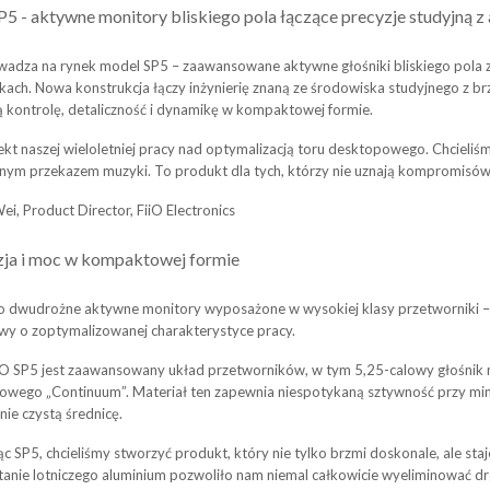
P5 - aktywne monitory bliskiego pola łączące precyzje studyjną
wadza na rynek model SP5 – zaawansowane aktywne głośniki bliskiego pola 
ach. Nowa konstrukcja łączy inżynierię znaną ze środowiska studyjnego z brz
 kontrolę, detaliczność i dynamikę w kompaktowej formie.
ekt naszej wieloletniej pracy nad optymalizacją toru desktopowego. Chcieliśm
nym przekazem muzyki. To produkt dla tych, którzy nie uznają kompromisów
i, Product Director, FiiO Electronics
zja i moc w kompaktowej formie
to dwudrożne aktywne monitory wyposażone w wysokiej klasy przetworniki 
wy o zoptymalizowanej charakterystyce pracy.
iO SP5 jest zaawansowany układ przetworników, w tym 5,25-calowy głośni
wego „Continuum”. Materiał ten zapewnia niespotykaną sztywność przy minim
znie czystą średnicę.
ąc SP5, chcieliśmy stworzyć produkt, który nie tylko brzmi doskonale, ale s
anie lotniczego aluminium pozwoliło nam niemal całkowicie wyeliminować dr