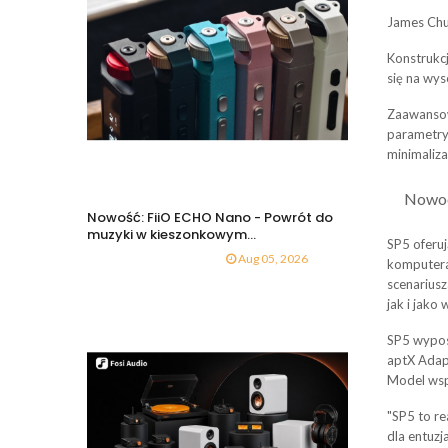
James Chu
Konstrukc
się na wys
Zaawansow
parametry
minimaliz
Nowoc
Nowość: FiiO ECHO Nano - Powrót do
muzyki w kieszonkowym...
SP5 oferuj
Aug 05, 2026
komputeram
scenarius
jak i jak
SP5 wypos
aptX Adap
Model wsp
"SP5 to re
dla entuzj