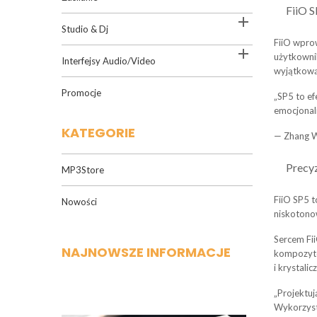
FiiO S

Studio & Dj
FiiO wpro

użytkownik
Interfejsy Audio/Video
wyjątkową
Promocje
„SP5 to ef
emocjonal
KATEGORIE
— Zhang We
Precy
MP3Store
FiiO SP5 
Nowości
niskotono
Sercem Fi
NAJNOWSZE INFORMACJE
kompozyto
i krystalic
„Projektuj
Wykorzyst