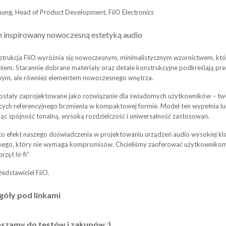
ung, Head of Product Development, FiiO Electronics
n inspirowany nowoczesną estetyką audio
trukcja FiiO wyróżnia się nowoczesnym, minimalistycznym wzornictwem, któr
em. Starannie dobrane materiały oraz detale konstrukcyjne podkreślają pre
ym, ale również elementem nowoczesnego wnętrza.
zostały zaprojektowane jako rozwiązanie dla świadomych użytkowników – t
cych referencyjnego brzmienia w kompaktowej formie. Model ten wypełnia l
rując spójność tonalną, wysoką rozdzielczość i uniwersalność zastosowań.
 to efekt naszego doświadczenia w projektowaniu urządzeń audio wysokiej 
ego, który nie wymaga kompromisów. Chcieliśmy zaoferować użytkownikom ro
przęt hi-fi”
edstawiciel FiiO.
góły pod linkami
szamy do testów i zakupów :)