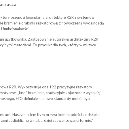
warzacza
tóry przenosi legendarną architekturę R2R z systemów
epłe brzmienie drabinki rezystorowej z nowoczesną wydajnością
 funkcjonalności.
zeni użytkownika. Zastosowanie autorskiej architektury R2R
dycyjnymi metodami. To produkt dla tych, którzy w muzyce
orowa R2R. Wykorzystuje ona 192 precyzyjne rezystory
styczne, „lush” brzmienie, tradycyjnie kojarzone z wysokiej
zenośnego, FiiO definiuje na nowo standardy mobilnego
etrach. Naszym celem było przywrócenie radości z odsłuchu
rzeni audiofilizmu w najbardziej zaawansowanej formie.”