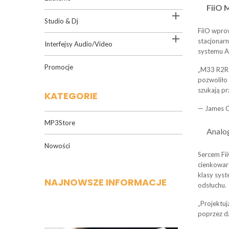
FiiO 

Studio & Dj
FiiO wpro

stacjonarn
Interfejsy Audio/Video
systemu A
Promocje
„M33 R2R t
pozwoliło 
szukają pr
KATEGORIE
— James C
MP3Store
Analo
Nowości
Sercem Fi
cienkowars
klasy syst
NAJNOWSZE INFORMACJE
odsłuchu.
„Projektu
poprzez dź