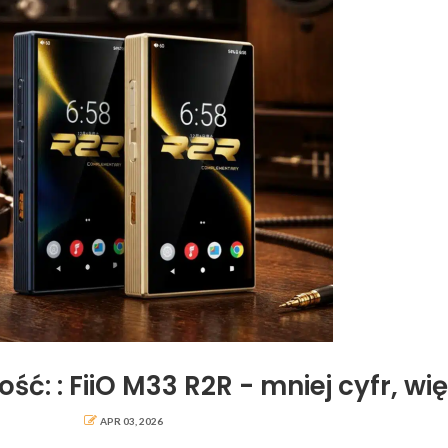
ść: : FiiO M33 R2R - mniej cyfr, wi
APR 03, 2026