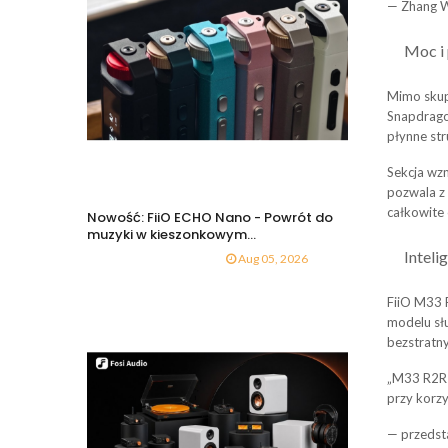
— Zhang We
Moc i
Mimo skup
Snapdrago
płynne st
Sekcja wz
pozwala z
całkowite 
Nowość: FiiO ECHO Nano - Powrót do
muzyki w kieszonkowym...
Inteli
Aug 05, 2026
FiiO M33 
modelu sł
bezstratn
„M33 R2R 
przy korzy
— przedsta