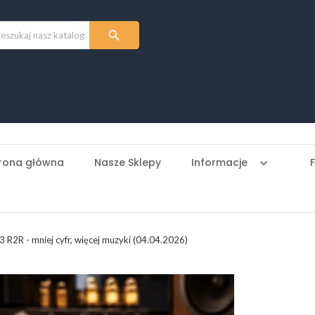

rona główna
Nasze Sklepy
Informacje
keyboard_arrow_down
 R2R - mniej cyfr, więcej muzyki (04.04.2026)