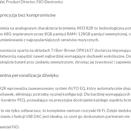
i, Product Director, FiiO Electronics
 precyzja bez kompromisów
ienia na analogowym charakterze brzmienia, M33 R2R to technologiczna p
n 680, wspieranym przez 8GB pamięci RAM i 128GB pamięci wewnętrznej, co 
rumieniowanie z najpopularniejszych serwisów muzycznych.
macniacza oparta na układach TI Burr-Brown OPA1637 dostarcza imponują
 łatwością napędzić nawet najbardziej wymagające słuchawki wokółuszne.
obejście baterii przy zasilaniu zewnętrznym, chroniąc jej żywotność i zapewni
gentna personalizacja dźwięku
R2R wprowadza zaawansowany system AUTO EQ, który automatycznie dopas
uchawek, eliminując potrzebę ręcznej konfiguracji. Dla bardziej wymagając
y korektor PEQ, pozwalający na precyzyjne dostrojenie każdego aspektu brzm
to nie tylko odtwarzacz, to kompletne centrum rozrywki Hi-Fi. Dzięki de
staniu z funkcji USB DAC jest idealna, co czyni go doskonałym partnerem nie ty
wiciel FiiO.