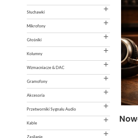

Słuchawki

Mikrofony

Głośniki

Kolumny

Wzmacniacze & DAC

Gramofony

Akcesoria

Przetworniki Sygnalu Audio
Nowo

Kable

Zasilanie