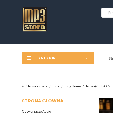
KATEGORIE
St
Strona główna
Blog
Blog Home
Nowość: : FiiO M33
STRONA GŁÓWNA

Odtwarzacze Audio