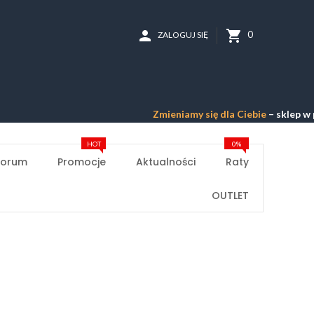
person
shopping_cart
0
ZALOGUJ SIĘ
Zmieniamy się dla Ciebie
– sklep w przebu
HOT
0%
Forum
Promocje
Aktualności
Raty
OUTLET