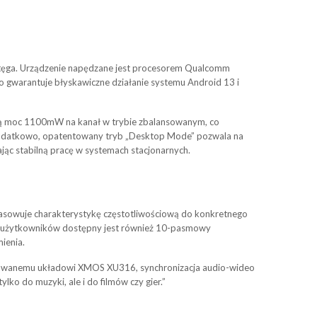
otęga. Urządzenie napędzane jest procesorem Qualcomm
gwarantuje błyskawiczne działanie systemu Android 13 i
cą moc 1100mW na kanał w trybie zbalansowanym, co
 Dodatkowo, opatentowany tryb „Desktop Mode” pozwala na
ając stabilną pracę w systemach stacjonarnych.
owuje charakterystykę częstotliwościową do konkretnego
ych użytkowników dostępny jest również 10-pasmowy
ienia.
dykowanemu układowi XMOS XU316, synchronizacja audio-wideo
lko do muzyki, ale i do filmów czy gier.”