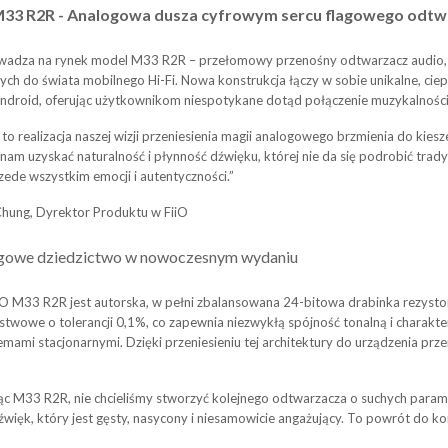
M33 R2R - Analogowa dusza cyfrowym sercu flagowego odt
wadza na rynek model M33 R2R – przełomowy przenośny odtwarzacz audio, k
ych do świata mobilnego Hi-Fi. Nowa konstrukcja łączy w sobie unikalne, ci
ndroid, oferując użytkownikom niespotykane dotąd połączenie muzykalności i
o realizacja naszej wizji przeniesienia magii analogowego brzmienia do kies
nam uzyskać naturalność i płynność dźwięku, której nie da się podrobić tra
zede wszystkim emocji i autentyczności.”
hung, Dyrektor Produktu w FiiO
gowe dziedzictwo w nowoczesnym wydaniu
iO M33 R2R jest autorska, w pełni zbalansowana 24-bitowa drabinka rezyst
twowe o tolerancji 0,1%, co zapewnia niezwykłą spójność tonalną i charaktery
emami stacjonarnymi. Dzięki przeniesieniu tej architektury do urządzenia pr
jąc M33 R2R, nie chcieliśmy stworzyć kolejnego odtwarzacza o suchych param
więk, który jest gęsty, nasycony i niesamowicie angażujący. To powrót do ko