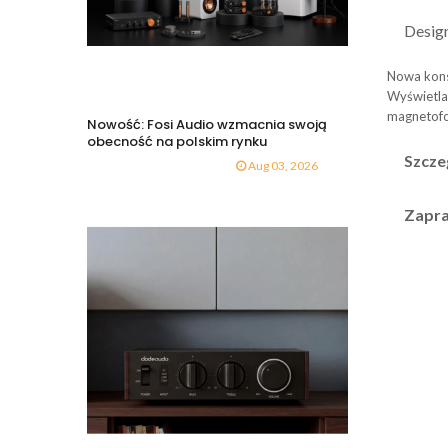
Design
Nowa konst
Wyświetlac
magnetofo
Nowość: Fosi Audio wzmacnia swoją
obecność na polskim rynku
Szcze
Aug 03, 2026
Zapra