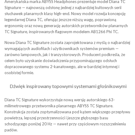
Amerykańska marka ABYSS Headphones prezentuje model Diana TC
Signature — najnowszą odsłonę jednej z najbardziej kultowych serii
słuchawek planarnych klasy high-end. Nowy model rozwija koncepcję
legendarnej Diana TC, oferując jeszcze niższą wagę, poprawioną
ergonomię oraz nową generację autorskich przetworników planarnych
TC Signature, inspirowanych flagowym modelem AB1266 Phi TC.
Nowa Diana TC Signature została zaprojektowana z myślą o najbardziej
wymagających audiofilach i użytkownikach systemów premium —
zarówno lampowych, jak i tranzystorowych. Producent podkreśla, że
celem było uzyskanie doświadczenia przypominającego odsłuch
dopracowanego systemu 2-kanałowego, ale w bardziej intymnej i
osobistej formie.
Dźwięk inspirowany topowymi systemami głośnikowymi
Diana TC Signature wykorzystuje nową wersję autorskiego 63-
milimetrowego przetwornika planarnego ABYSS TC Signature.
Konstrukcja została zoptymalizowana pod kątem większego przepływu
powietrza, lepszej przestrzenności i jeszcze głębszego basu
schodzącego poniżej 20 Hz — nawet przy częściowym rozszczelnieniu
padów.