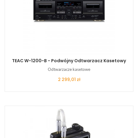
TEAC W-1200-B - Podwójny Odtwarzacz Kasetowy
Odtwarzacze kasetowe
Cena
2 299,01 zł