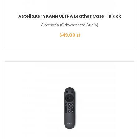
Astell&Kern KANN ULTRA Leather Case - Black
Akcesoria (Odtwarzacze Audio)
Cena
649,00 zł