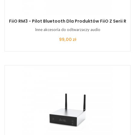
FiiO RM3 - Pilot Bluetooth Dla Produktów FiiO Z Serii R
Inne akcesoria do odtwarzaczy audio
Cena
99,00 zł