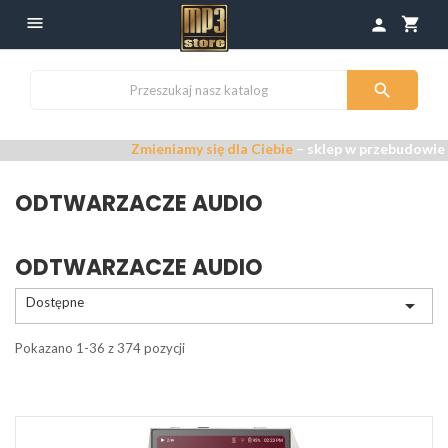

shopping_cart
person

Zmieniamy się dla Ciebie
– sklep w przebudowie –
Przep
ODTWARZACZE AUDIO
ODTWARZACZE AUDIO
Dostępne

Pokazano 1-36 z 374 pozycji