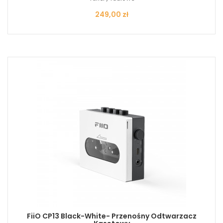
Cena
249,00 zł
FiiO CP13 Black-White- Przenośny Odtwarzacz