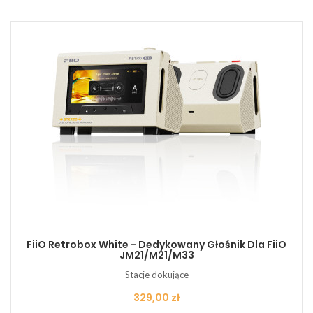
FiiO Retrobox White - Dedykowany Głośnik Dla FiiO
JM21/M21/M33
Stacje dokujące
Cena
329,00 zł