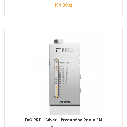
Cena
199,00 zł
FiiO RR11 - Silver - Przenośne Radio FM