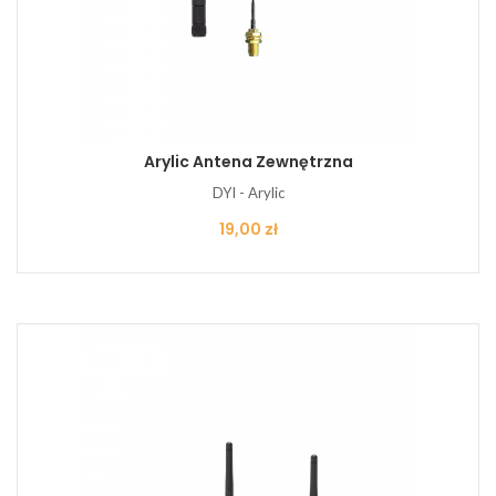
Arylic Antena Zewnętrzna
DYI - Arylic
Cena
19,00 zł