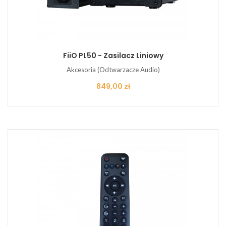
FiiO PL50 - Zasilacz Liniowy
Akcesoria (Odtwarzacze Audio)
Cena
849,00 zł