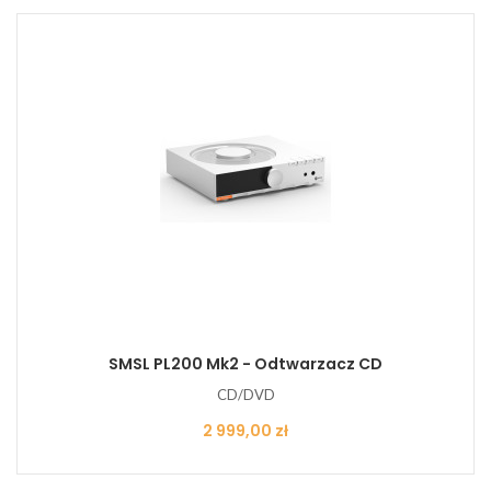
SMSL PL200 Mk2 - Odtwarzacz CD
CD/DVD
Cena
2 999,00 zł