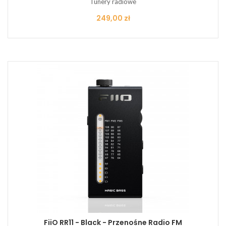
Tunery radiowe
Cena
249,00 zł
FiiO RR11 - Black - Przenośne Radio FM