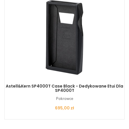
Astell&Kern SP4000T Case Black - Dedykowane Etui Dla
SP4000T
Pokrowce
Cena
695,00 zł