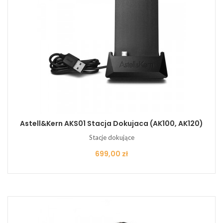
Astell&Kern AKS01 Stacja Dokujaca (AK100, AK120)
Stacje dokujące
Cena
699,00 zł