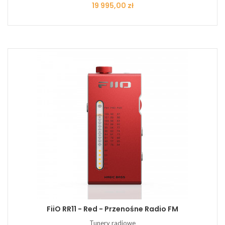
Cena
19 995,00 zł
FiiO RR11 - Red - Przenośne Radio FM
Tunery radiowe