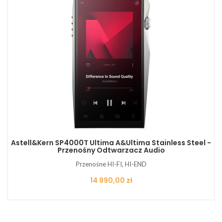
Astell&Kern SP4000T Ultima A&Ultima Stainless Steel -
Przenośny Odtwarzacz Audio
Przenośne HI-FI, HI-END
Cena
14 990,00 zł