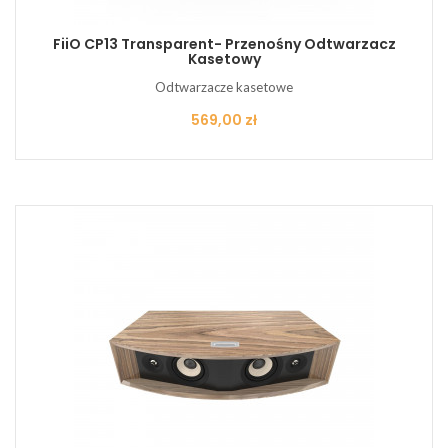
FiiO CP13 Transparent- Przenośny Odtwarzacz
Kasetowy
Odtwarzacze kasetowe
Cena
569,00 zł