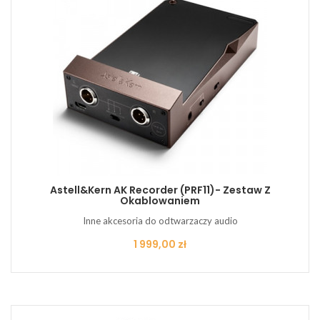
Astell&Kern AK Recorder (PRF11)- Zestaw Z
Okablowaniem
Inne akcesoria do odtwarzaczy audio
Cena
1 999,00 zł