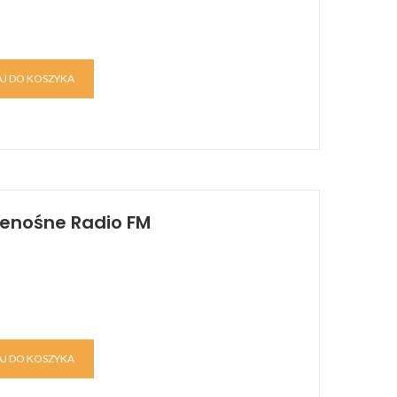
J DO KOSZYKA
Przenośne Radio FM
J DO KOSZYKA