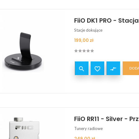
FiiO DK1 PRO - Stacj
Stacje dokujące
Cena
199,00 zł


compare_arrows
DODA
FiiO RR11 - Silver - 
Tunery radiowe
Cena
249,00 zł