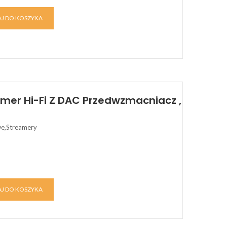
J DO KOSZYKA
eamer Hi-Fi Z DAC Przedwzmacniacz ,
we,Streamery
J DO KOSZYKA