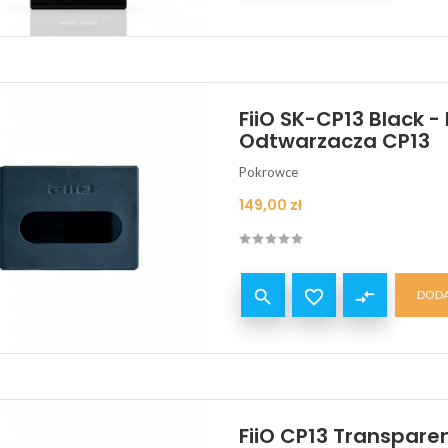
FiiO SK-CP13 Black - 
Odtwarzacza CP13
Pokrowce
Cena
149,00 zł


compare_arrows
DODA
FiiO CP13 Transpar