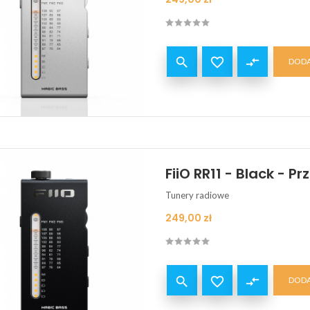


compare_arrows
DODA
FiiO RR11 - Black - 
Tunery radiowe
Cena
249,00 zł


compare_arrows
DODA