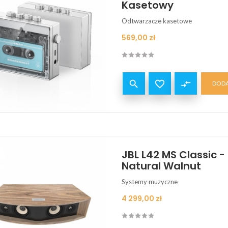
Kasetowy
Odtwarzacze kasetowe
Cena
569,00 zł


compare_arrows
DODA
JBL L42 MS Classic 
Natural Walnut
Systemy muzyczne
Cena
4 299,00 zł