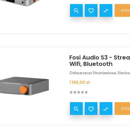


compare_arrows
DODA
Fosi Audio S3 - Str
Wifi, Bluetooth
Odtwarzacze Strumieniowe, Siecio
Cena
1 199,00 zł


compare_arrows
DODA