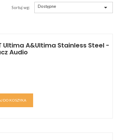
Dostępne

Sortuj wg:
 Ultima A&Ultima Stainless Steel -
cz Audio
J DO KOSZYKA