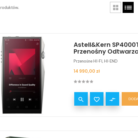
produktów.
Astell&Kern SP4000T
Przenośny Odtwarza
Przenośne HI-FI, HI-END
Cena
14 990,00 zł


compare_arrows
DODA