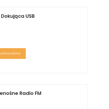
a Dokująca USB
J DO KOSZYKA
Przenośne Radio FM