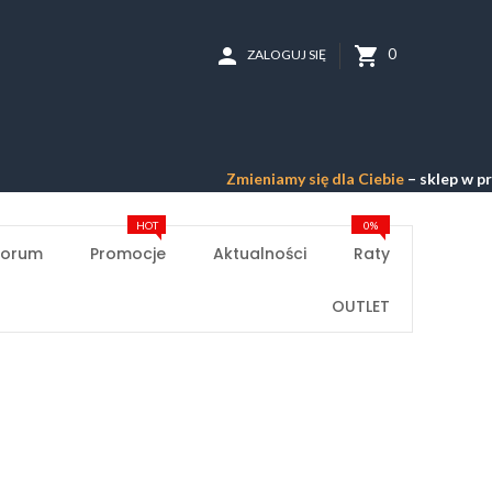
person
shopping_cart
0
ZALOGUJ SIĘ
Zmieniamy się dla Ciebie
– sklep w przebud
HOT
0%
Forum
Promocje
Aktualności
Raty
OUTLET