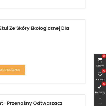
Etui Ze Skóry Ekologicznej Dla
0
shopping_cart
Koszyk
J DO KOSZYKA
0

Schowek
0
compare_arrows
Porównaj

ent- Przenośny Odtwarzacz
Up