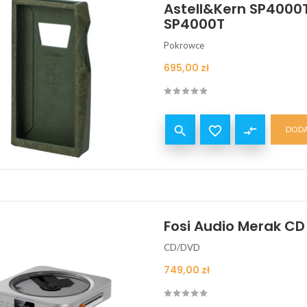
Astell&Kern SP4000T
SP4000T
Pokrowce
Cena
695,00 zł


compare_arrows
DODA
Fosi Audio Merak C
CD/DVD
Cena
749,00 zł