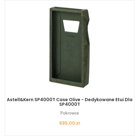
Astell&Kern SP4000T Case Olive - Dedykowane Etui Dla
SP4000T
Pokrowce
Cena
695,00 zł