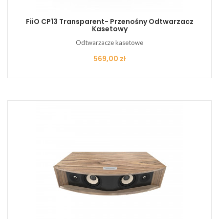
FiiO CP13 Transparent- Przenośny Odtwarzacz
Kasetowy
Odtwarzacze kasetowe
Cena
569,00 zł