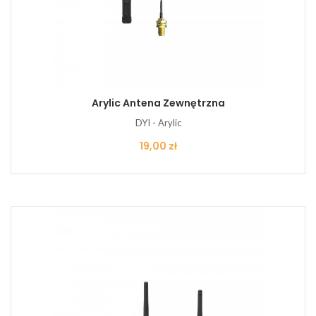
Arylic Antena Zewnętrzna
DYI - Arylic
Cena
19,00 zł