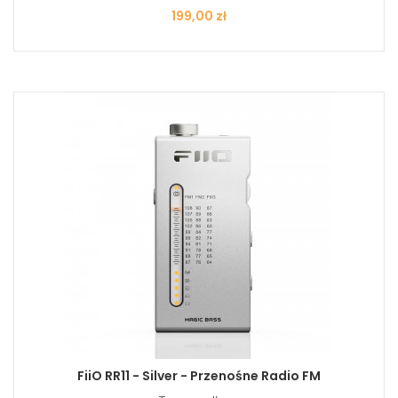
Cena
199,00 zł
FiiO RR11 - Silver - Przenośne Radio FM