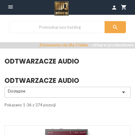

shopping_cart
person

Zmieniamy się dla Ciebie
– sklep w przebudowie –
Przepr
ODTWARZACZE AUDIO
ODTWARZACZE AUDIO
Dostępne

Pokazano 1-36 z 374 pozycji