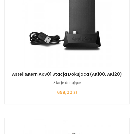
Astell&Kern AKS01 Stacja Dokujaca (AK100, AK120)
Stacje dokujące
Cena
699,00 zł