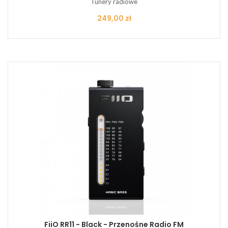
Tunery radiowe
Cena
249,00 zł
FiiO RR11 - Black - Przenośne Radio FM