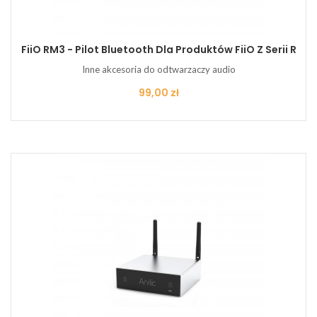
FiiO RM3 - Pilot Bluetooth Dla Produktów FiiO Z Serii R
Inne akcesoria do odtwarzaczy audio
Cena
99,00 zł