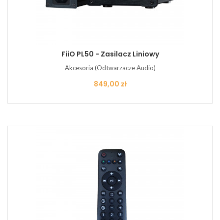
FiiO PL50 - Zasilacz Liniowy
Akcesoria (Odtwarzacze Audio)
Cena
849,00 zł