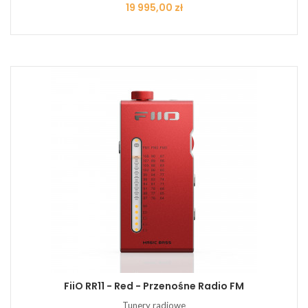
Cena
19 995,00 zł
FiiO RR11 - Red - Przenośne Radio FM
Tunery radiowe