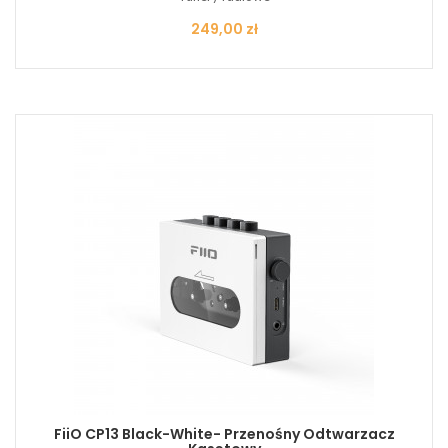
Cena
249,00 zł
FiiO CP13 Black-White- Przenośny Odtwarzacz