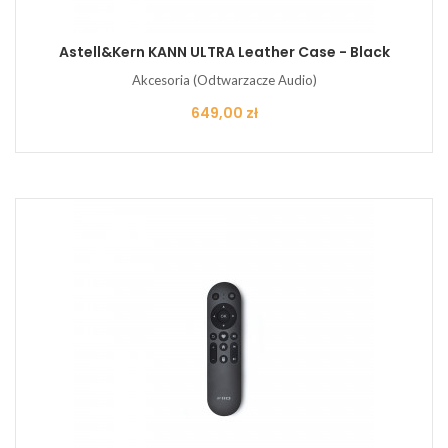
Astell&Kern KANN ULTRA Leather Case - Black
Akcesoria (Odtwarzacze Audio)
Cena
649,00 zł