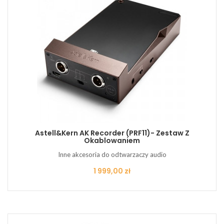
Astell&Kern AK Recorder (PRF11)- Zestaw Z
Okablowaniem
Inne akcesoria do odtwarzaczy audio
Cena
1 999,00 zł