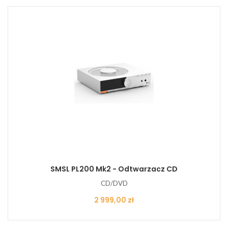
SMSL PL200 Mk2 - Odtwarzacz CD
CD/DVD
Cena
2 999,00 zł