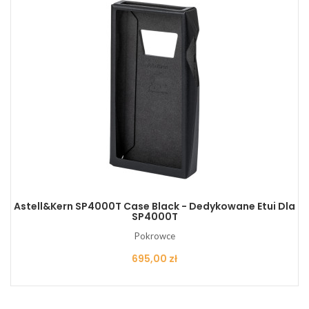
Astell&Kern SP4000T Case Black - Dedykowane Etui Dla
SP4000T
Pokrowce
Cena
695,00 zł