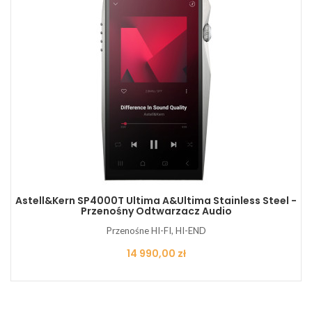
Astell&Kern SP4000T Ultima A&Ultima Stainless Steel -
Przenośny Odtwarzacz Audio
Przenośne HI-FI, HI-END
Cena
14 990,00 zł