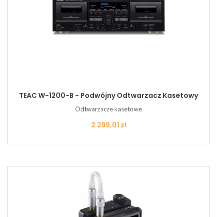
TEAC W-1200-B - Podwójny Odtwarzacz Kasetowy
Odtwarzacze kasetowe
Cena
2 299,01 zł