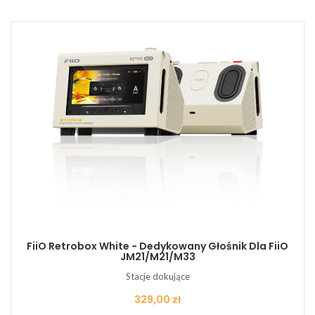
FiiO Retrobox White - Dedykowany Głośnik Dla FiiO
JM21/M21/M33
Stacje dokujące
Cena
329,00 zł