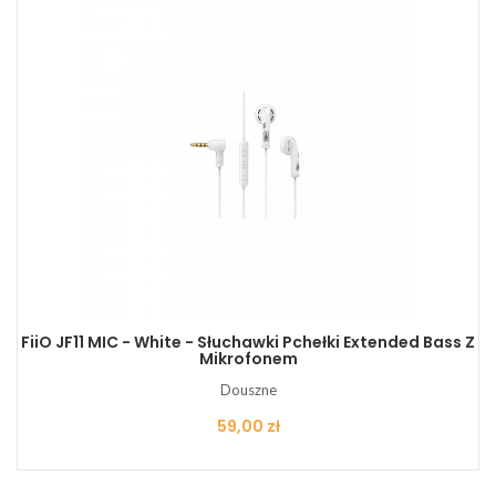
FiiO JF11 MIC - White - Słuchawki Pchełki Extended Bass Z
Mikrofonem
Douszne
Cena
59,00 zł