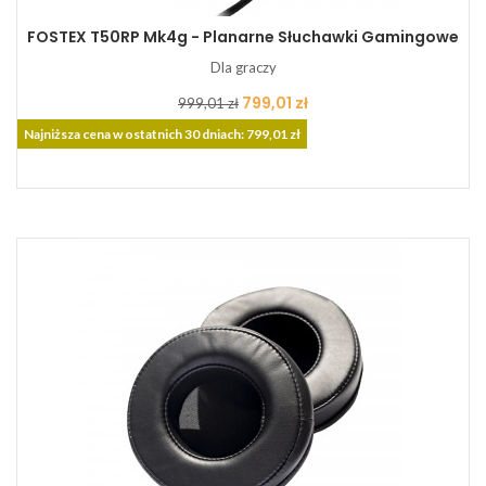
FOSTEX T50RP Mk4g - Planarne Słuchawki Gamingowe
Dla graczy
Cena
Cena
799,01 zł
999,01 zł
podstawowa
Najniższa cena w ostatnich 30 dniach: 799,01 zł