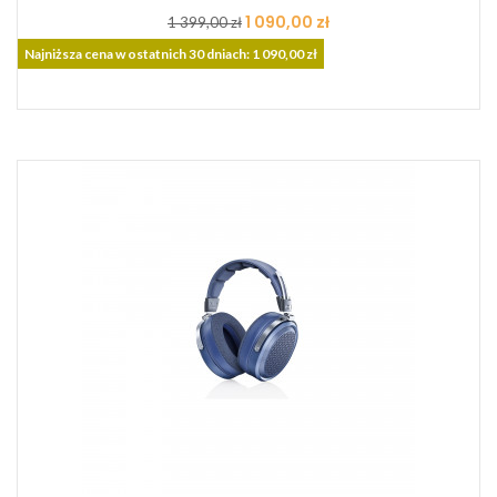
Cena
Cena
1 090,00 zł
1 399,00 zł
podstawowa
Najniższa cena w ostatnich 30 dniach: 1 090,00 zł