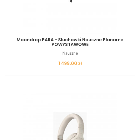
Moondrop PARA - Słuchawki Nauszne Planarne
POWYSTAWOWE
Nauszne
Cena
1 499,00 zł