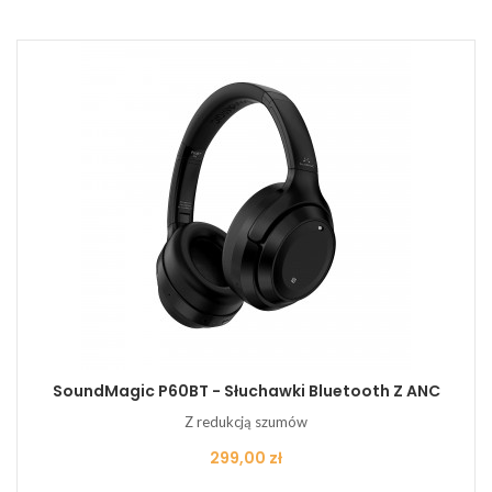
SoundMagic P60BT - Słuchawki Bluetooth Z ANC
Z redukcją szumów
Cena
299,00 zł