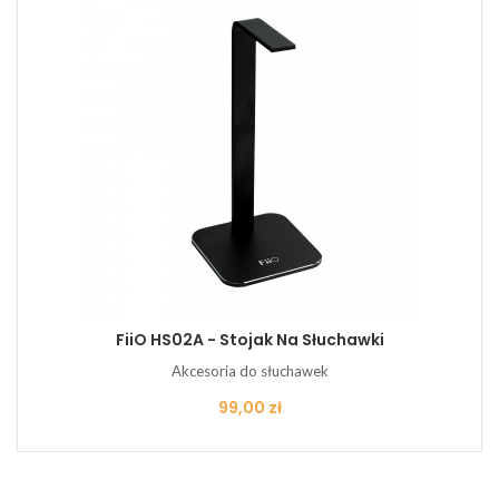
FiiO HS02A - Stojak Na Słuchawki
Akcesoria do słuchawek
Cena
99,00 zł