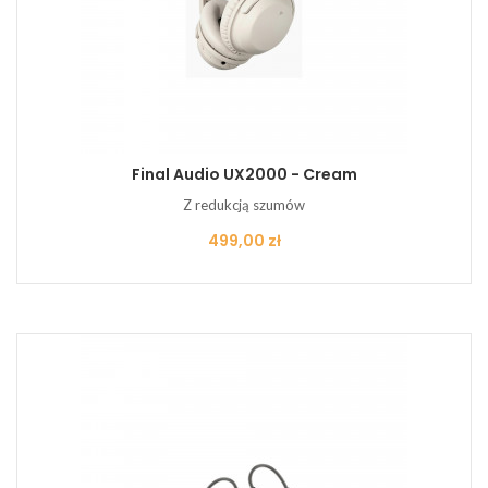
Final Audio UX2000 - Cream
Z redukcją szumów
Cena
499,00 zł