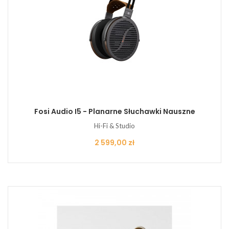
Fosi Audio I5 - Planarne Słuchawki Nauszne
Hi-Fi & Studio
Cena
2 599,00 zł