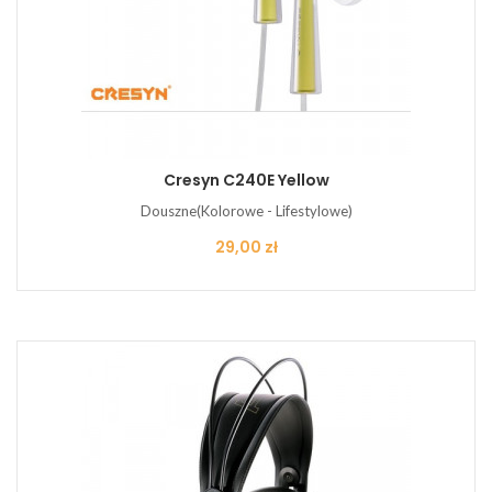
Cresyn C240E Yellow
Douszne(Kolorowe - Lifestylowe)
Cena
29,00 zł