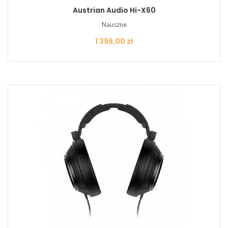
Austrian Audio Hi-X60
Nauszne
Cena
1 399,00 zł