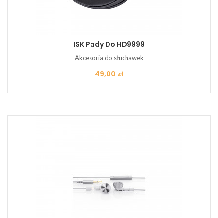
ISK Pady Do HD9999
Akcesoria do słuchawek
Cena
49,00 zł