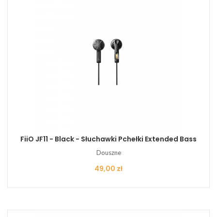
FiiO JF11 - Black - Słuchawki Pchełki Extended Bass
Douszne
Cena
49,00 zł