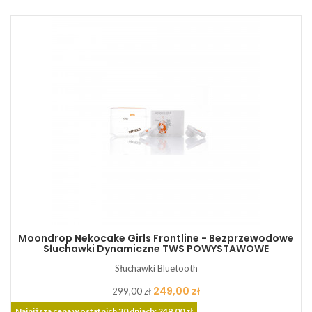
Moondrop Nekocake Girls Frontline - Bezprzewodowe
Słuchawki Dynamiczne TWS POWYSTAWOWE
Słuchawki Bluetooth
Cena
Cena
249,00 zł
299,00 zł
podstawowa
Najniższa cena w ostatnich 30 dniach: 249,00 zł