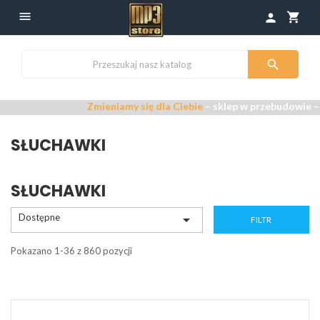

shopping_cart
person

Zmieniamy się dla Ciebie
– sklep w przebudowie –
Przep
SŁUCHAWKI
SŁUCHAWKI
Dostępne

FILTR
Pokazano 1-36 z 860 pozycji