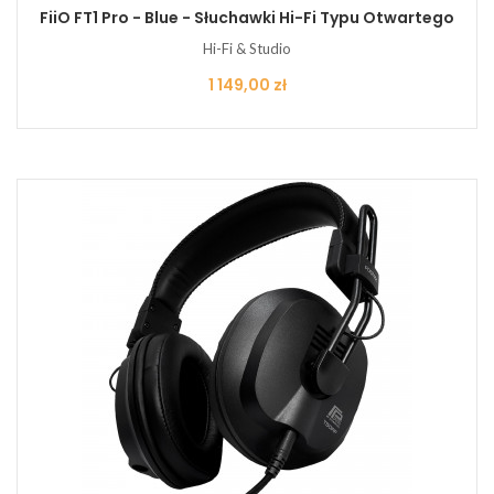
FiiO FT1 Pro - Blue - Słuchawki Hi-Fi Typu Otwartego
Hi-Fi & Studio
Cena
1 149,00 zł