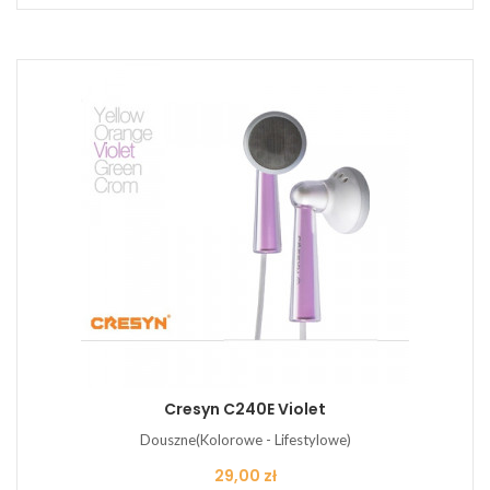
Cresyn C240E Violet
Douszne(Kolorowe - Lifestylowe)
Cena
29,00 zł