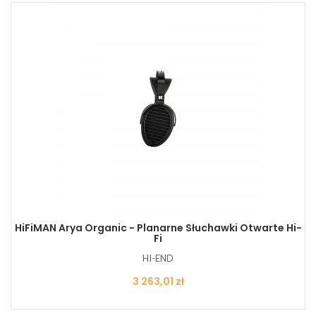
HiFiMAN Arya Organic - Planarne Słuchawki Otwarte Hi-
Fi
HI-END
Cena
3 263,01 zł