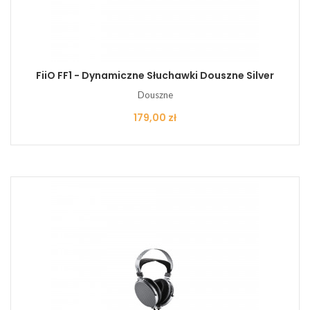
FiiO FF1 - Dynamiczne Słuchawki Douszne Silver
Douszne
Cena
179,00 zł