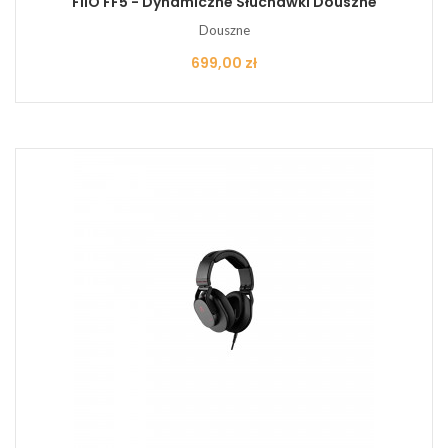
FiiO FF5 - Dynamiczne Słuchawki Douszne
Douszne
Cena
699,00 zł