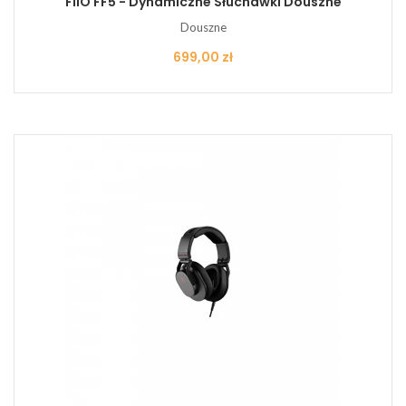
FiiO FF5 - Dynamiczne Słuchawki Douszne
Douszne
Cena
699,00 zł