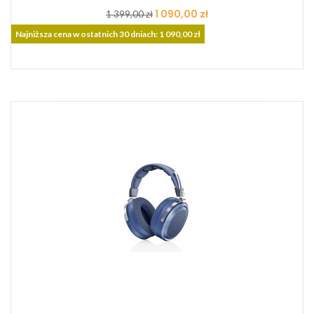
Cena
Cena
1 090,00 zł
1 399,00 zł
podstawowa
Najniższa cena w ostatnich 30 dniach: 1 090,00 zł