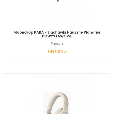
Moondrop PARA - Słuchawki Nauszne Planarne
POWYSTAWOWE
Nauszne
Cena
1 499,00 zł