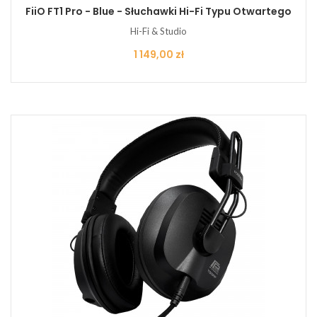
FiiO FT1 Pro - Blue - Słuchawki Hi-Fi Typu Otwartego
Hi-Fi & Studio
Cena
1 149,00 zł