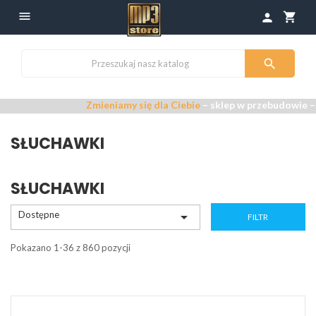

shopping_cart
person

Zmieniamy się dla Ciebie
– sklep w przebudowie –
Przepra
SŁUCHAWKI
SŁUCHAWKI
Dostępne

FILTR
Pokazano 1-36 z 860 pozycji