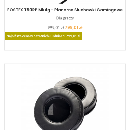
FOSTEX T50RP Mk4g - Planarne Słuchawki Gamingowe
Dla graczy
Cena
Cena
799,01 zł
999,01 zł
podstawowa
Najniższa cena w ostatnich 30 dniach: 799,01 zł