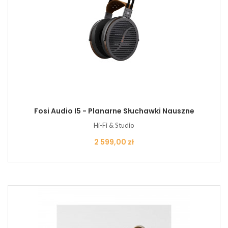
Fosi Audio I5 - Planarne Słuchawki Nauszne
Hi-Fi & Studio
Cena
2 599,00 zł