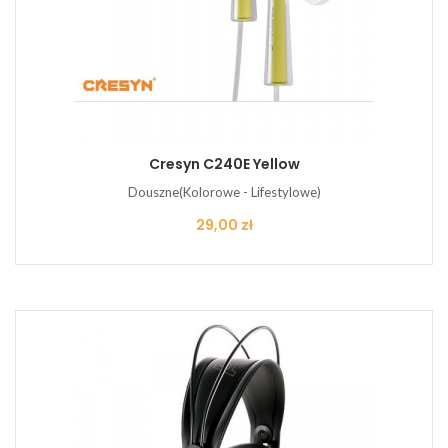
Cresyn C240E Yellow
Douszne(Kolorowe - Lifestylowe)
Cena
29,00 zł