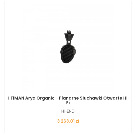
HiFiMAN Arya Organic - Planarne Słuchawki Otwarte Hi-
Fi
HI-END
Cena
3 263,01 zł