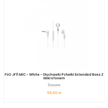
FiiO JF11 MIC - White - Słuchawki Pchełki Extended Bass Z
Mikrofonem
Douszne
Cena
59,00 zł