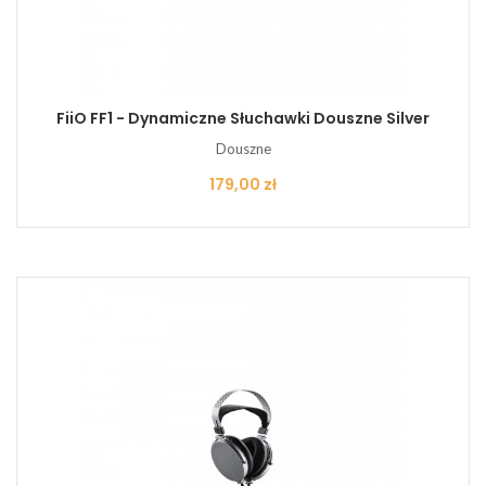
FiiO FF1 - Dynamiczne Słuchawki Douszne Silver
Douszne
Cena
179,00 zł