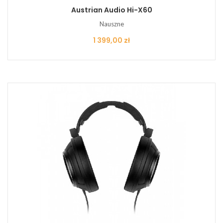
Austrian Audio Hi-X60
Nauszne
Cena
1 399,00 zł