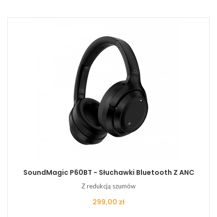
SoundMagic P60BT - Słuchawki Bluetooth Z ANC
Z redukcją szumów
Cena
299,00 zł