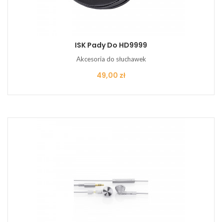
ISK Pady Do HD9999
Akcesoria do słuchawek
Cena
49,00 zł