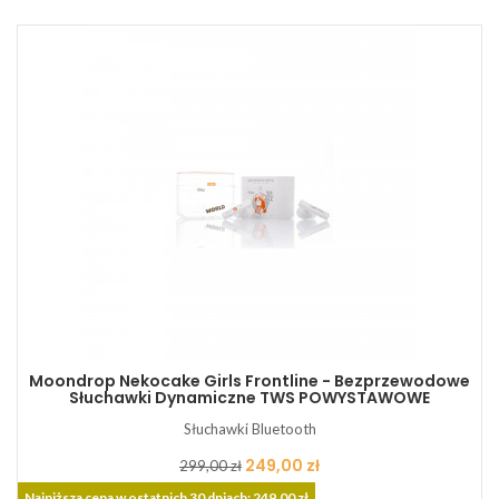
Moondrop Nekocake Girls Frontline - Bezprzewodowe
Słuchawki Dynamiczne TWS POWYSTAWOWE
Słuchawki Bluetooth
Cena
Cena
249,00 zł
299,00 zł
podstawowa
Najniższa cena w ostatnich 30 dniach: 249,00 zł