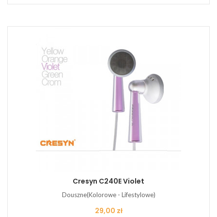
Cresyn C240E Violet
Douszne(Kolorowe - Lifestylowe)
Cena
29,00 zł