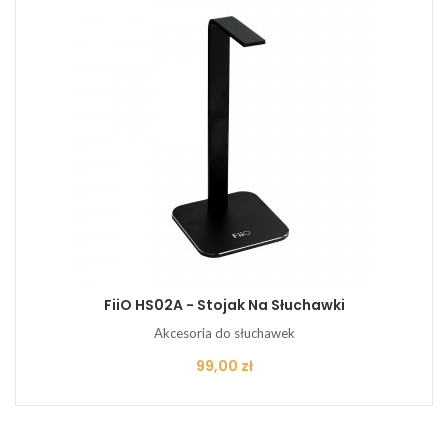
FiiO HS02A - Stojak Na Słuchawki
Akcesoria do słuchawek
Cena
99,00 zł