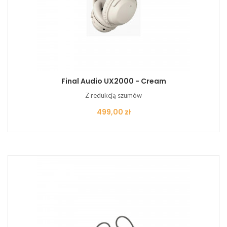
Final Audio UX2000 - Cream
Z redukcją szumów
Cena
499,00 zł