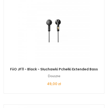
FiiO JF11 - Black - Słuchawki Pchełki Extended Bass
Douszne
Cena
49,00 zł