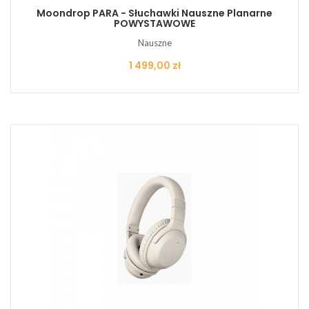
Moondrop PARA - Słuchawki Nauszne Planarne
POWYSTAWOWE
Nauszne
Cena
1 499,00 zł