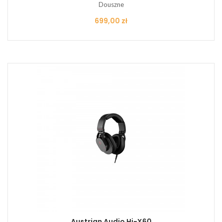
Douszne
Cena
699,00 zł
Austrian Audio Hi-X60