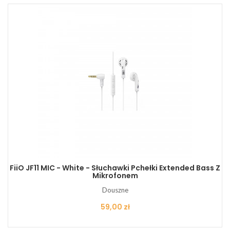
FiiO JF11 MIC - White - Słuchawki Pchełki Extended Bass Z
Mikrofonem
Douszne
Cena
59,00 zł