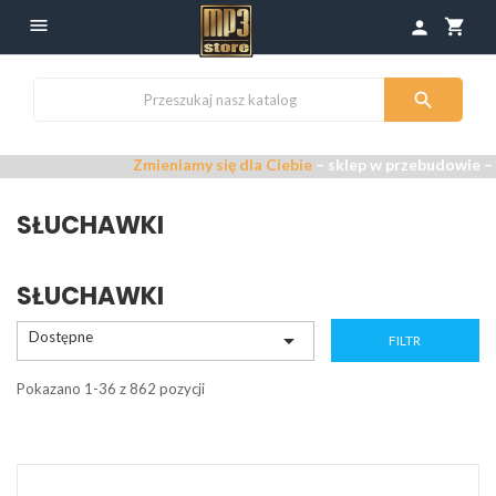

shopping_cart
person

Zmieniamy się dla Ciebie
– sklep w przebudowie –
Przepra
SŁUCHAWKI
SŁUCHAWKI
Dostępne

FILTR
Pokazano 1-36 z 862 pozycji