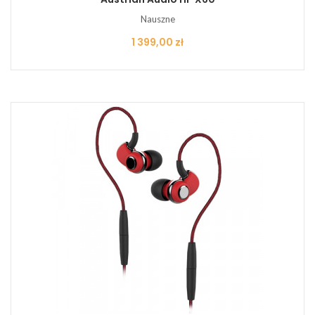
Nauszne
Cena
1 399,00 zł