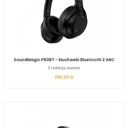
SoundMagic P60BT - Słuchawki Bluetooth Z ANC
Z redukcją szumów
Cena
299,00 zł