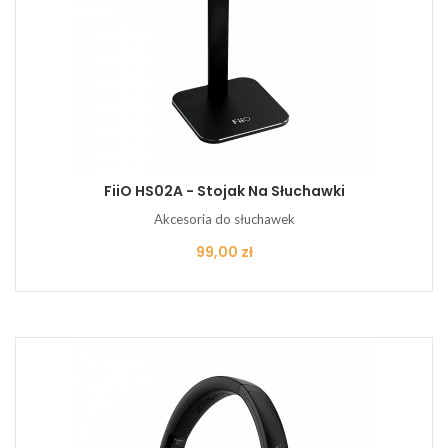
FiiO HS02A - Stojak Na Słuchawki
Akcesoria do słuchawek
Cena
99,00 zł