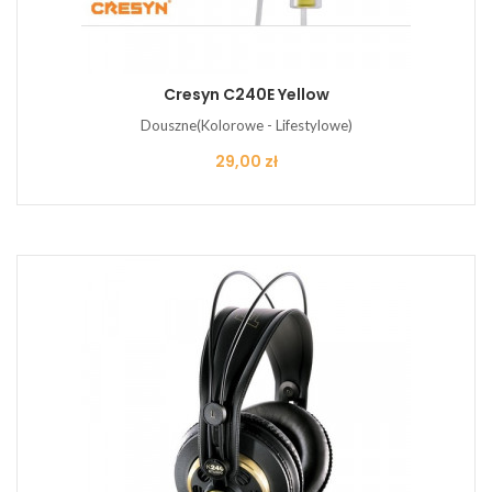
Cresyn C240E Yellow
Douszne(Kolorowe - Lifestylowe)
Cena
29,00 zł