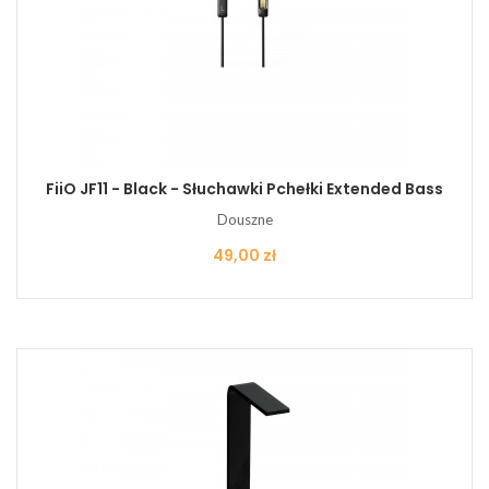
FiiO JF11 - Black - Słuchawki Pchełki Extended Bass
Douszne
Cena
49,00 zł