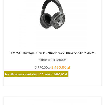
FOCAL Bathys Black - Słuchawki Bluetooth Z ANC
Słuchawki Bluetooth
Cena
Cena
2 480,00 zł
3 790,00 zł
podstawowa
Najniższa cena w ostatnich 30 dniach: 2 480,00 zł