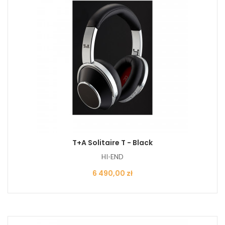
T+A Solitaire T - Black
HI-END
Cena
6 490,00 zł