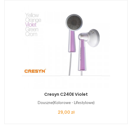
Cresyn C240E Violet
Douszne(Kolorowe - Lifestylowe)
Cena
29,00 zł