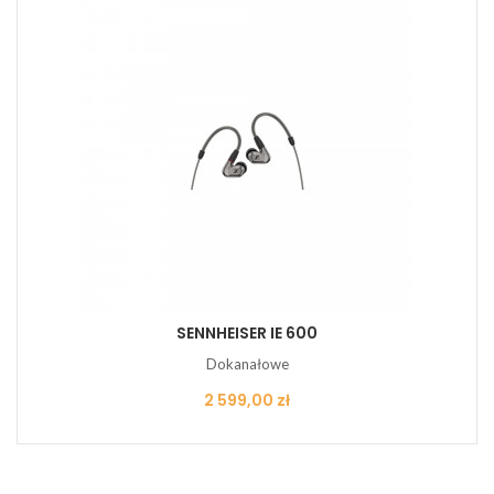
SENNHEISER IE 600
Dokanałowe
Cena
2 599,00 zł