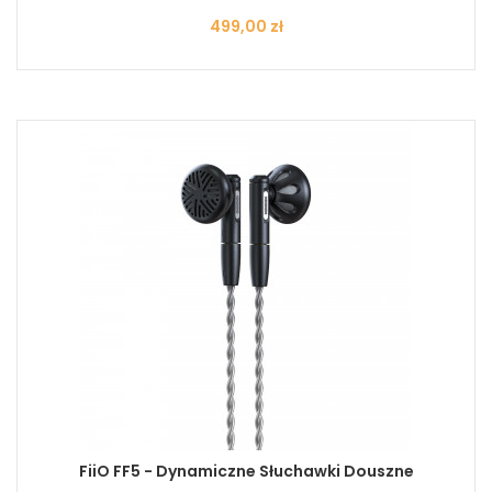
Cena
499,00 zł
FiiO FF5 - Dynamiczne Słuchawki Douszne