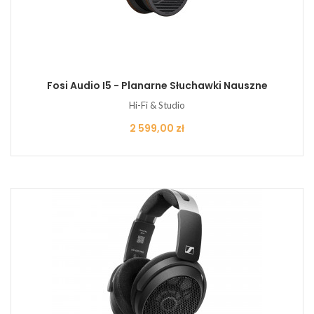
Fosi Audio I5 - Planarne Słuchawki Nauszne
Hi-Fi & Studio
Cena
2 599,00 zł