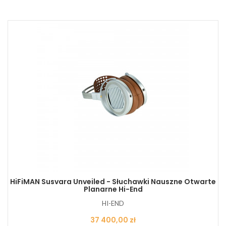
HiFiMAN Susvara Unveiled - Słuchawki Nauszne Otwarte
Planarne Hi-End
HI-END
Cena
37 400,00 zł