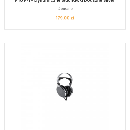
FiiO FF1 - Dynamiczne Słuchawki Douszne Silver
Douszne
Cena
179,00 zł