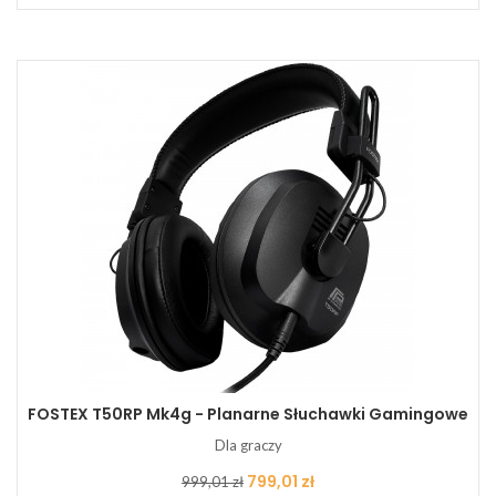
FOSTEX T50RP Mk4g - Planarne Słuchawki Gamingowe
Dla graczy
Cena
Cena
799,01 zł
999,01 zł