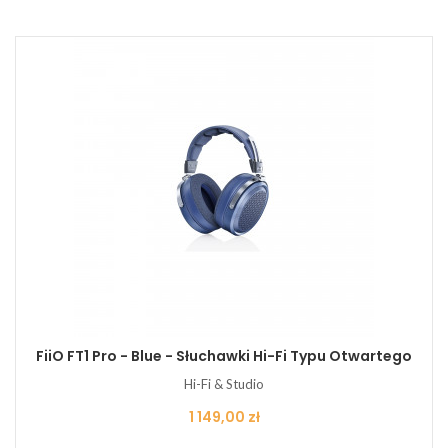
FiiO FT1 Pro - Blue - Słuchawki Hi-Fi Typu Otwartego
Hi-Fi & Studio
Cena
1 149,00 zł