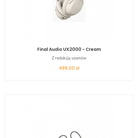
Final Audio UX2000 - Cream
Z redukcją szumów
Cena
499,00 zł