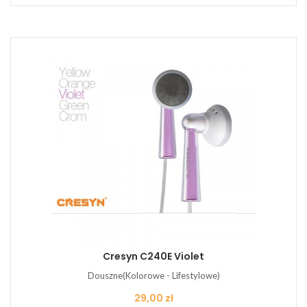
Cresyn C240E Violet
Douszne(Kolorowe - Lifestylowe)
Cena
29,00 zł