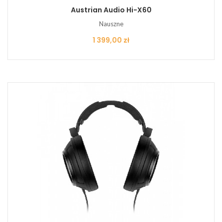
Austrian Audio Hi-X60
Nauszne
Cena
1 399,00 zł