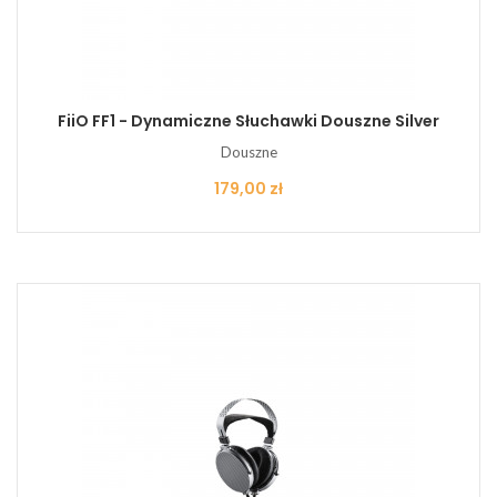
FiiO FF1 - Dynamiczne Słuchawki Douszne Silver
Douszne
Cena
179,00 zł