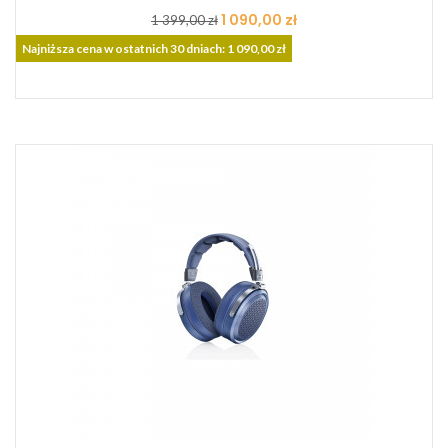
Cena
Cena
1 090,00 zł
1 399,00 zł
podstawowa
Najniższa cena w ostatnich 30 dniach: 1 090,00 zł