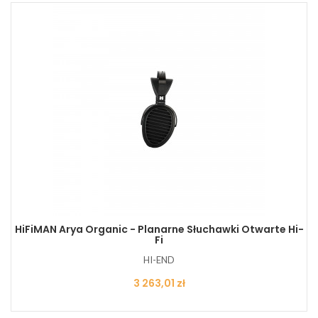
HiFiMAN Arya Organic - Planarne Słuchawki Otwarte Hi-
Fi
HI-END
Cena
3 263,01 zł