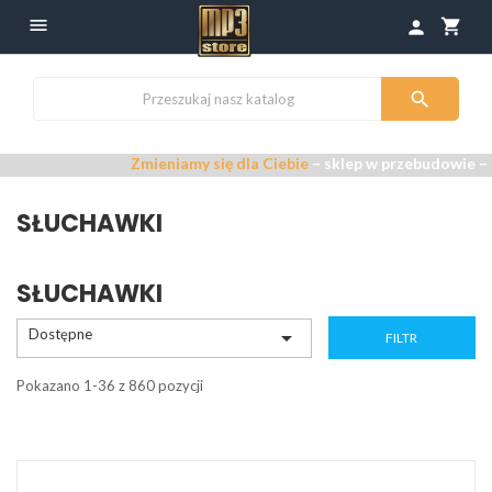

shopping_cart
person

Zmieniamy się dla Ciebie
– sklep w przebudowie –
Przepra
SŁUCHAWKI
SŁUCHAWKI
Dostępne

FILTR
Pokazano 1-36 z 860 pozycji