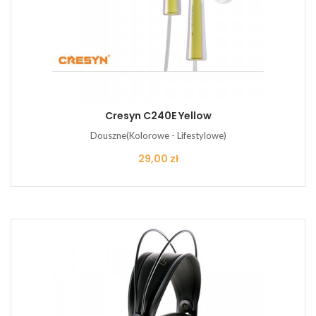
Cresyn C240E Yellow
Douszne(Kolorowe - Lifestylowe)
Cena
29,00 zł