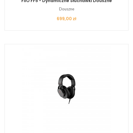
FiiO FF5 - Dynamiczne Słuchawki Douszne
Douszne
Cena
699,00 zł