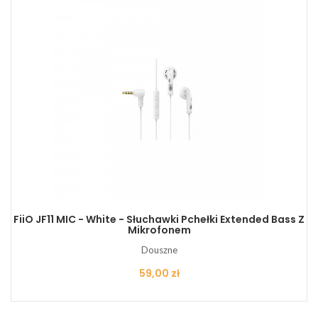
FiiO JF11 MIC - White - Słuchawki Pchełki Extended Bass Z
Mikrofonem
Douszne
Cena
59,00 zł