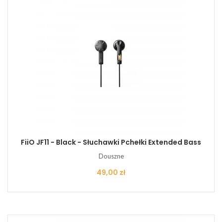
FiiO JF11 - Black - Słuchawki Pchełki Extended Bass
Douszne
Cena
49,00 zł