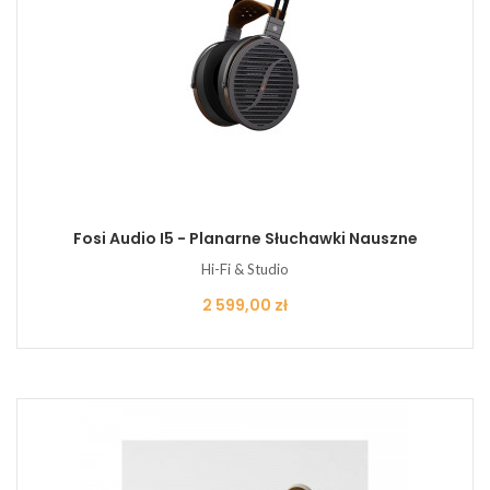
Fosi Audio I5 - Planarne Słuchawki Nauszne
Hi-Fi & Studio
Cena
2 599,00 zł