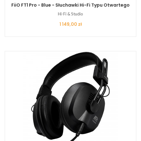
FiiO FT1 Pro - Blue - Słuchawki Hi-Fi Typu Otwartego
Hi-Fi & Studio
Cena
1 149,00 zł