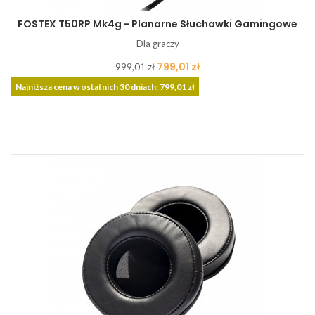
FOSTEX T50RP Mk4g - Planarne Słuchawki Gamingowe
Dla graczy
Cena
Cena
799,01 zł
999,01 zł
podstawowa
Najniższa cena w ostatnich 30 dniach: 799,01 zł