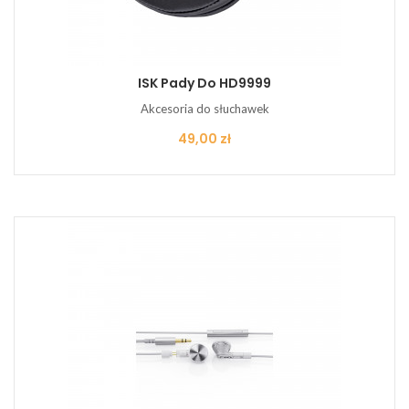
ISK Pady Do HD9999
Akcesoria do słuchawek
Cena
49,00 zł