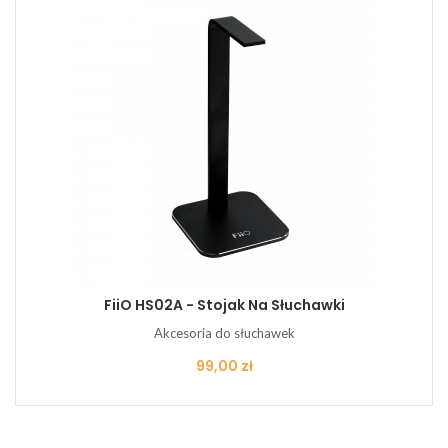
FiiO HS02A - Stojak Na Słuchawki
Akcesoria do słuchawek
Cena
99,00 zł