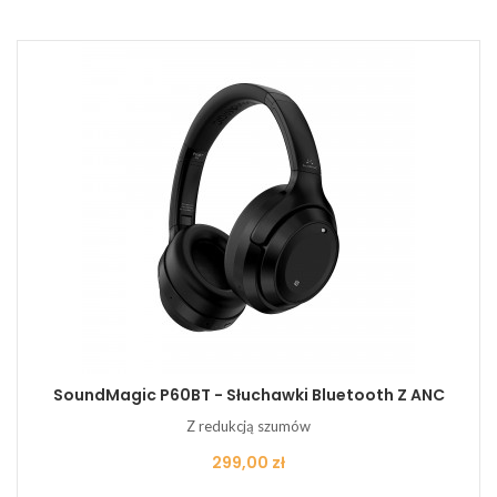
SoundMagic P60BT - Słuchawki Bluetooth Z ANC
Z redukcją szumów
Cena
299,00 zł