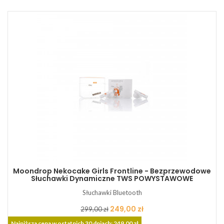
Moondrop Nekocake Girls Frontline - Bezprzewodowe
Słuchawki Dynamiczne TWS POWYSTAWOWE
Słuchawki Bluetooth
Cena
Cena
249,00 zł
299,00 zł
podstawowa
Najniższa cena w ostatnich 30 dniach: 249,00 zł