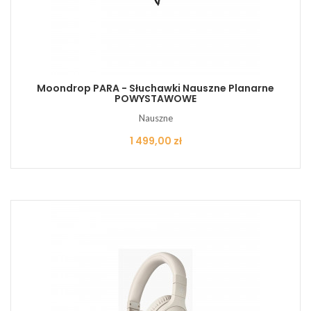
Moondrop PARA - Słuchawki Nauszne Planarne
POWYSTAWOWE
Nauszne
Cena
1 499,00 zł