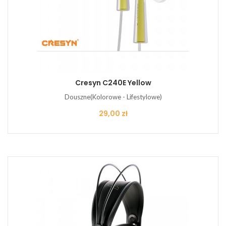
Cresyn C240E Yellow
Douszne(Kolorowe - Lifestylowe)
Cena
29,00 zł