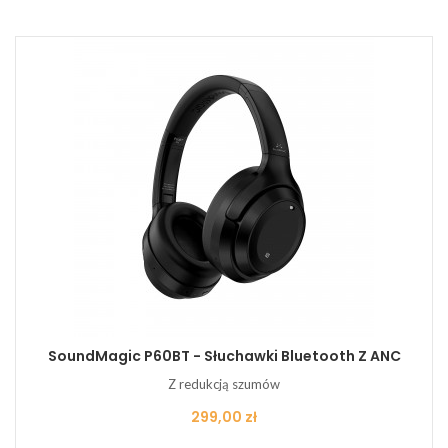
SoundMagic P60BT - Słuchawki Bluetooth Z ANC
Z redukcją szumów
Cena
299,00 zł