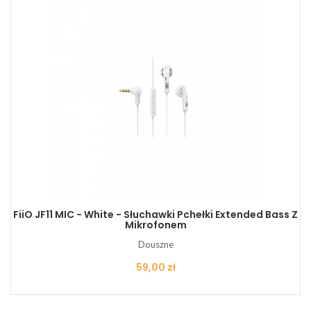
FiiO JF11 MIC - White - Słuchawki Pchełki Extended Bass Z
Mikrofonem
Douszne
Cena
59,00 zł