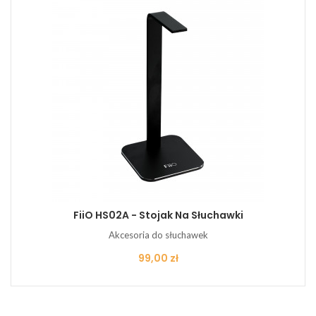
FiiO HS02A - Stojak Na Słuchawki
Akcesoria do słuchawek
Cena
99,00 zł