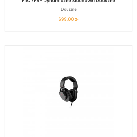
FiiO FF5 - Dynamiczne Słuchawki Douszne
Douszne
Cena
699,00 zł