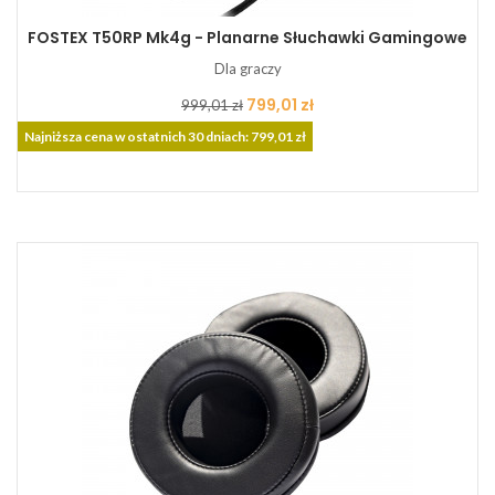
FOSTEX T50RP Mk4g - Planarne Słuchawki Gamingowe
Dla graczy
Cena
Cena
799,01 zł
999,01 zł
podstawowa
Najniższa cena w ostatnich 30 dniach: 799,01 zł