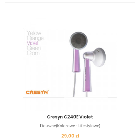
Cresyn C240E Violet
Douszne(Kolorowe - Lifestylowe)
Cena
29,00 zł