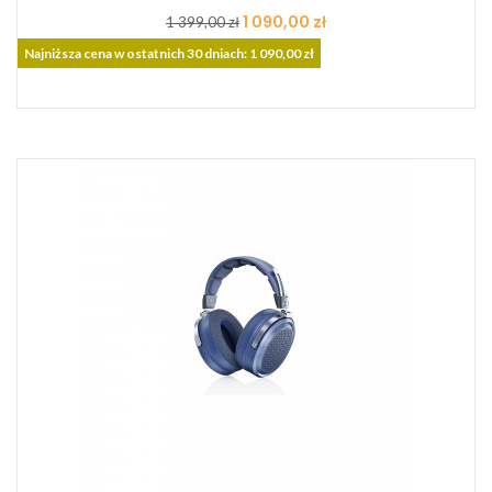
Cena
Cena
1 090,00 zł
1 399,00 zł
podstawowa
Najniższa cena w ostatnich 30 dniach: 1 090,00 zł