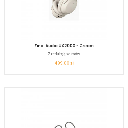
Final Audio UX2000 - Cream
Z redukcją szumów
Cena
499,00 zł