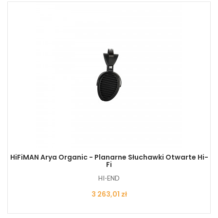
HiFiMAN Arya Organic - Planarne Słuchawki Otwarte Hi-
Fi
HI-END
Cena
3 263,01 zł