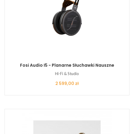
Fosi Audio I5 - Planarne Słuchawki Nauszne
Hi-Fi & Studio
Cena
2 599,00 zł