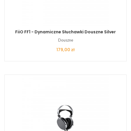
FiiO FF1 - Dynamiczne Słuchawki Douszne Silver
Douszne
Cena
179,00 zł