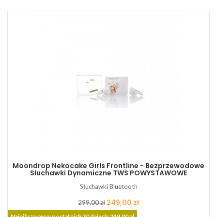
Moondrop Nekocake Girls Frontline - Bezprzewodowe
Słuchawki Dynamiczne TWS POWYSTAWOWE
Słuchawki Bluetooth
Cena
Cena
249,00 zł
299,00 zł
podstawowa
Najniższa cena w ostatnich 30 dniach: 249,00 zł