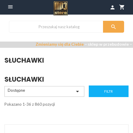

shopping_cart
person

Zmieniamy się dla Ciebie
– sklep w przebudowie –
Przepra
SŁUCHAWKI
SŁUCHAWKI
Dostępne

FILTR
Pokazano 1-36 z 860 pozycji