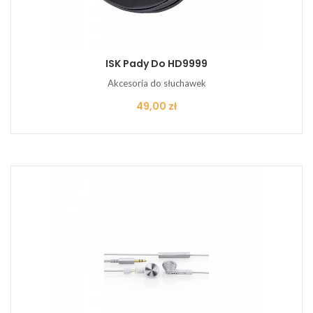
ISK Pady Do HD9999
Akcesoria do słuchawek
Cena
49,00 zł