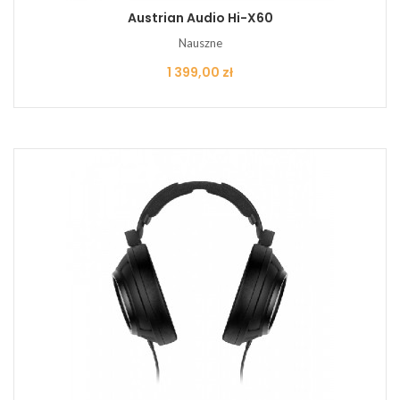
Austrian Audio Hi-X60
Nauszne
Cena
1 399,00 zł