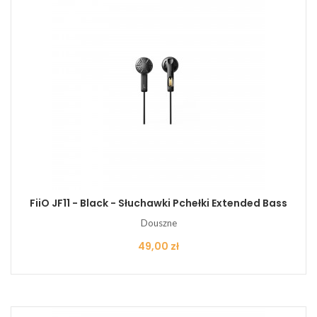
FiiO JF11 - Black - Słuchawki Pchełki Extended Bass
Douszne
Cena
49,00 zł