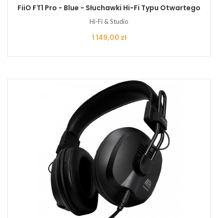
FiiO FT1 Pro - Blue - Słuchawki Hi-Fi Typu Otwartego
Hi-Fi & Studio
Cena
1 149,00 zł