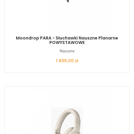
Moondrop PARA - Słuchawki Nauszne Planarne
POWYSTAWOWE
Nauszne
Cena
1 499,00 zł