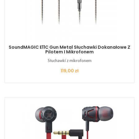
SoundMAGIC E11C Gun Metal Słuchawki Dokanałowe Z
Pilotem I Mikrofonem
Słuchawki z mikrofonem
Cena
119,00 zł