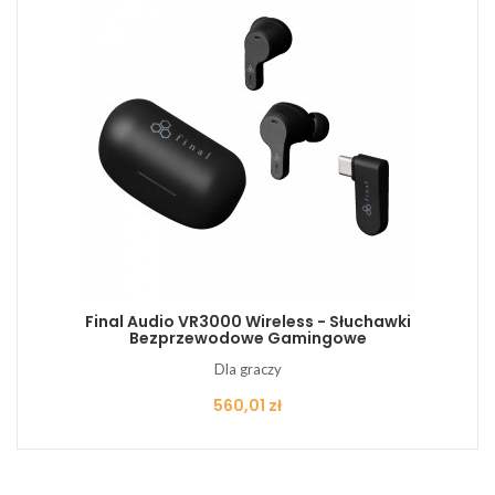
Final Audio VR3000 Wireless - Słuchawki
Bezprzewodowe Gamingowe
Dla graczy
Cena
560,01 zł