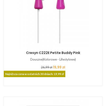
Cresyn C222E Petite Buddy Pink
Douszne(Kolorowe - Lifestylowe)
Cena
Cena
19,99 zł
26,99 zł
podstawowa
Najniższa cena w ostatnich 30 dniach: 19,99 zł