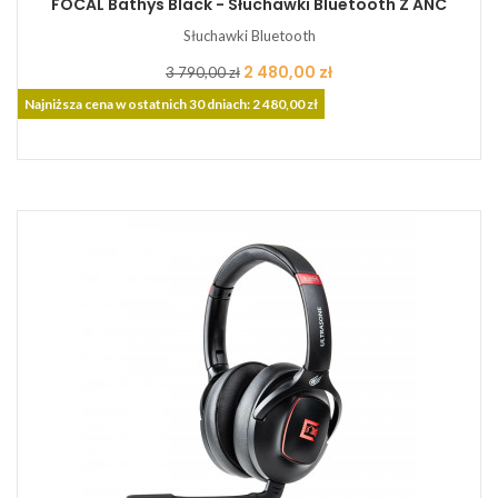
FOCAL Bathys Black - Słuchawki Bluetooth Z ANC
Słuchawki Bluetooth
Cena
Cena
2 480,00 zł
3 790,00 zł
podstawowa
Najniższa cena w ostatnich 30 dniach: 2 480,00 zł