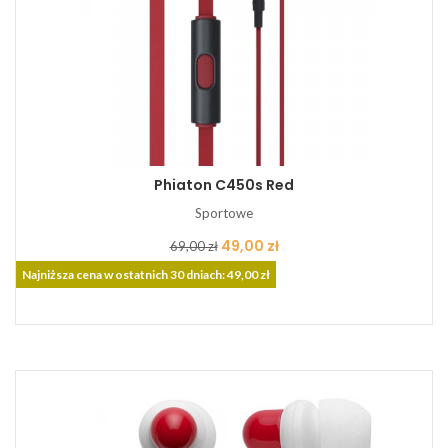
Phiaton C450s Red
Sportowe
Cena
Cena
49,00 zł
69,00 zł
podstawowa
Najniższa cena w ostatnich 30 dniach: 49,00 zł