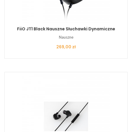
FiiO JT1 Black Nauszne Słuchawki Dynamiczne
Nauszne
Cena
269,00 zł