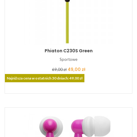
Phiaton C230S Green
Sportowe
Cena
Cena
49,00 zł
69,00 zł
podstawowa
Najniższa cena w ostatnich 30 dniach: 49,00 zł