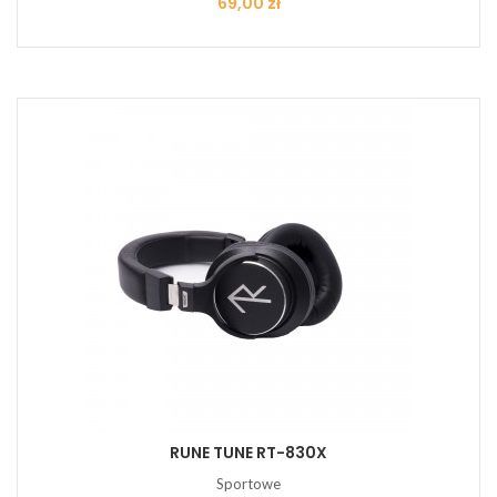
Cena
69,00 zł
RUNE TUNE RT-830X
Sportowe