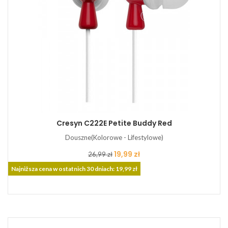
Cresyn C222E Petite Buddy Red
Douszne(Kolorowe - Lifestylowe)
Cena
Cena
19,99 zł
26,99 zł
podstawowa
Najniższa cena w ostatnich 30 dniach: 19,99 zł