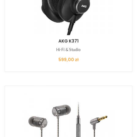
AKG K371
Hi-Fi & Studio
Cena
599,00 zł