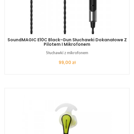
SoundMAGIC E10C Black-Gun Słuchawki Dokanałowe Z
Pilotem I Mikrofonem
Słuchawki z mikrofonem
Cena
99,00 zł