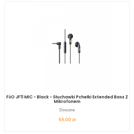
FiiO JF11 MIC - Black - Słuchawki Pchełki Extended Bass Z
Mikrofonem
Douszne
Cena
59,00 zł