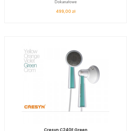
Dokanałowe
Cena
499,00 zł
Cresyn C240E Green