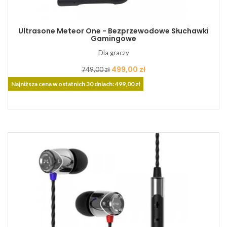
Ultrasone Meteor One - Bezprzewodowe Słuchawki
Gamingowe
Dla graczy
Cena
Cena
499,00 zł
749,00 zł
podstawowa
Najniższa cena w ostatnich 30 dniach: 499,00 zł