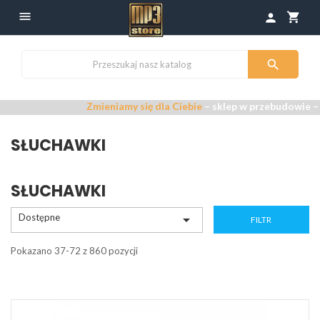

shopping_cart
person

Zmieniamy się dla Ciebie
– sklep w przebudowie –
Przepra
SŁUCHAWKI
SŁUCHAWKI
Dostępne

FILTR
Pokazano 37-72 z 860 pozycji