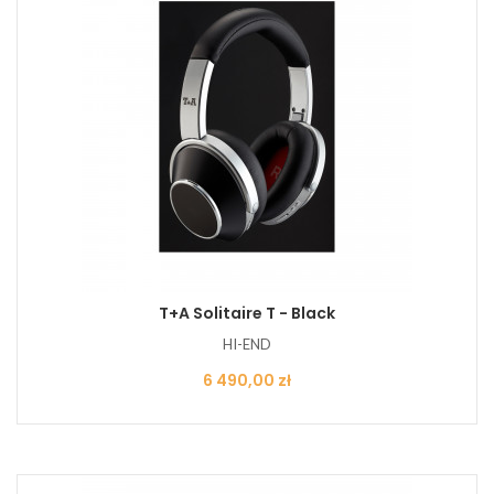
T+A Solitaire T - Black
HI-END
Cena
6 490,00 zł