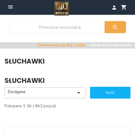

shopping_cart
person

Zmieniamy się dla Ciebie
– sklep w przebudowie –
Przepra
SŁUCHAWKI
SŁUCHAWKI
Dostępne

FILTR
Pokazano 1-36 z 862 pozycji