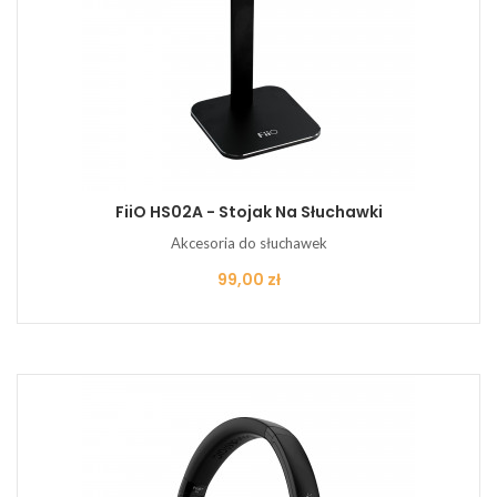
FiiO HS02A - Stojak Na Słuchawki
Akcesoria do słuchawek
Cena
99,00 zł