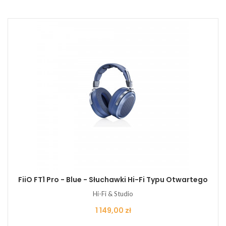
FiiO FT1 Pro - Blue - Słuchawki Hi-Fi Typu Otwartego
Hi-Fi & Studio
Cena
1 149,00 zł