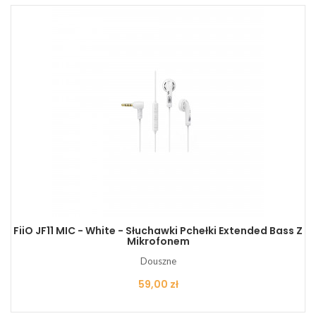
FiiO JF11 MIC - White - Słuchawki Pchełki Extended Bass Z
Mikrofonem
Douszne
Cena
59,00 zł