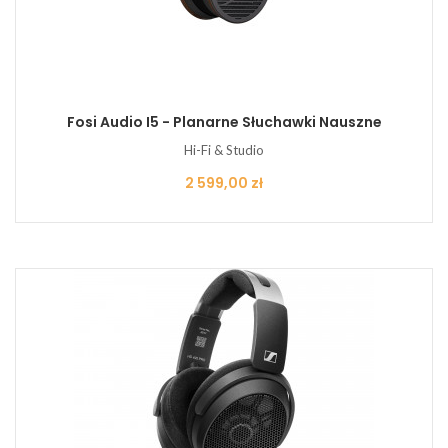
Fosi Audio I5 - Planarne Słuchawki Nauszne
Hi-Fi & Studio
Cena
2 599,00 zł