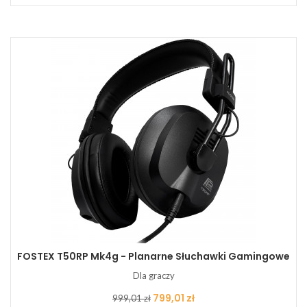
FOSTEX T50RP Mk4g - Planarne Słuchawki Gamingowe
Dla graczy
Cena
Cena
799,01 zł
999,01 zł