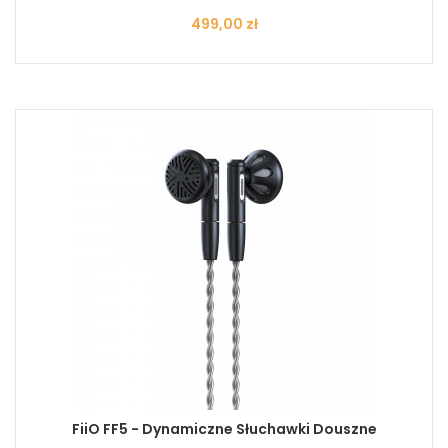
Cena
499,00 zł
FiiO FF5 - Dynamiczne Słuchawki Douszne