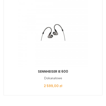
SENNHEISER IE 600
Dokanałowe
Cena
2 599,00 zł