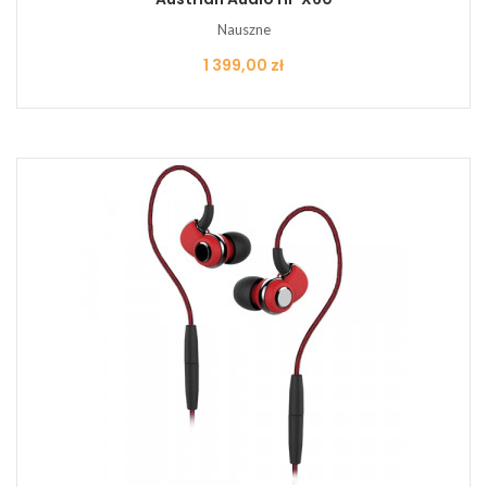
Nauszne
Cena
1 399,00 zł