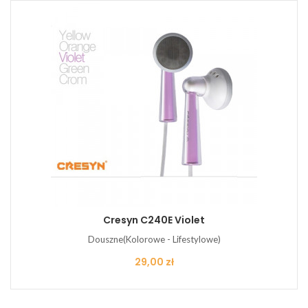
Cresyn C240E Violet
Douszne(Kolorowe - Lifestylowe)
Cena
29,00 zł