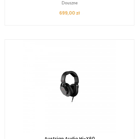
Douszne
Cena
699,00 zł
Austrian Audio Hi-X60