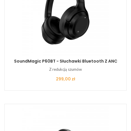
SoundMagic P60BT - Słuchawki Bluetooth Z ANC
Z redukcją szumów
Cena
299,00 zł