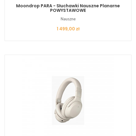
Moondrop PARA - Słuchawki Nauszne Planarne
POWYSTAWOWE
Nauszne
Cena
1 499,00 zł