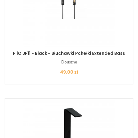
FiiO JF11 - Black - Słuchawki Pchełki Extended Bass
Douszne
Cena
49,00 zł