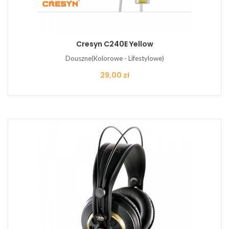
Cresyn C240E Yellow
Douszne(Kolorowe - Lifestylowe)
Cena
29,00 zł