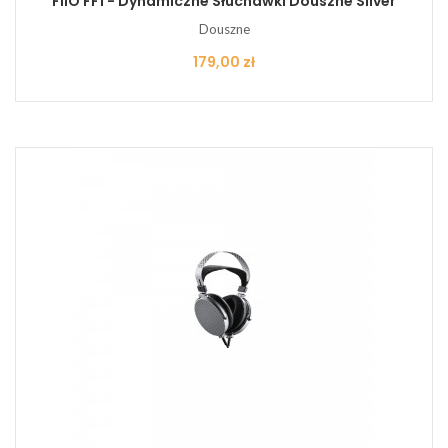
FiiO FF1 - Dynamiczne Słuchawki Douszne Silver
Douszne
Cena
179,00 zł