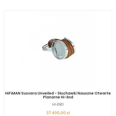
HiFiMAN Susvara Unveiled - Słuchawki Nauszne Otwarte
Planarne Hi-End
HI-END
Cena
37 400,00 zł