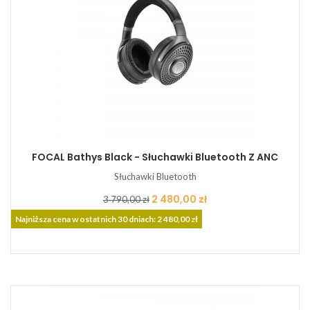
FOCAL Bathys Black - Słuchawki Bluetooth Z ANC
Słuchawki Bluetooth
Cena
Cena
2 480,00 zł
3 790,00 zł
podstawowa
Najniższa cena w ostatnich 30 dniach: 2 480,00 zł