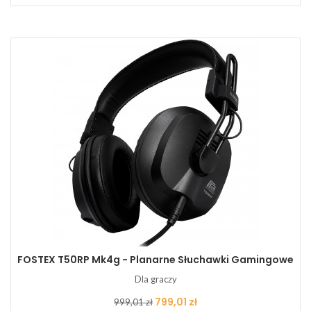
FOSTEX T50RP Mk4g - Planarne Słuchawki Gamingowe
Dla graczy
Cena
Cena
799,01 zł
999,01 zł