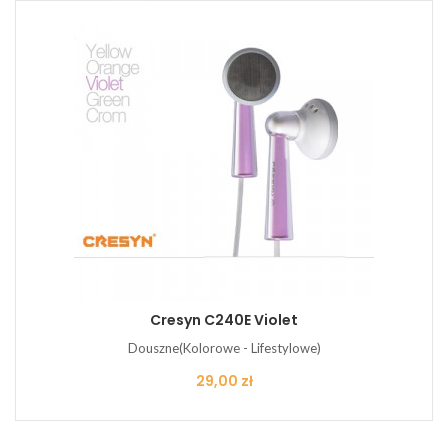
Cresyn C240E Violet
Douszne(Kolorowe - Lifestylowe)
Cena
29,00 zł