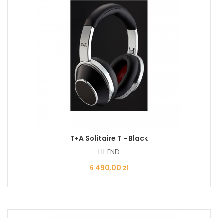
T+A Solitaire T - Black
HI-END
Cena
6 490,00 zł