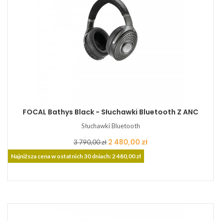
FOCAL Bathys Black - Słuchawki Bluetooth Z ANC
Słuchawki Bluetooth
Cena
Cena
2 480,00 zł
3 790,00 zł
podstawowa
Najniższa cena w ostatnich 30 dniach: 2 480,00 zł