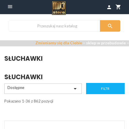

shopping_cart
person

Zmieniamy się dla Ciebie
– sklep w przebudowie –
Przepra
SŁUCHAWKI
SŁUCHAWKI
Dostępne

FILTR
Pokazano 1-36 z 862 pozycji