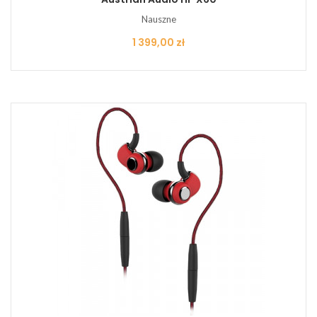
Nauszne
Cena
1 399,00 zł