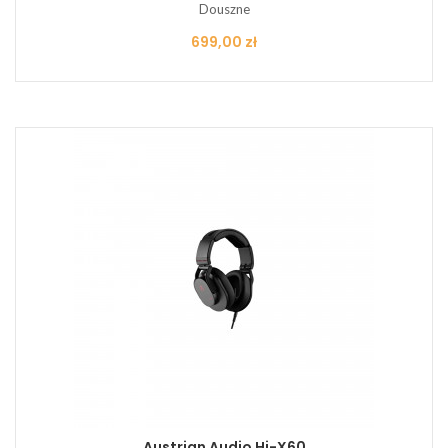
Douszne
Cena
699,00 zł
Austrian Audio Hi-X60