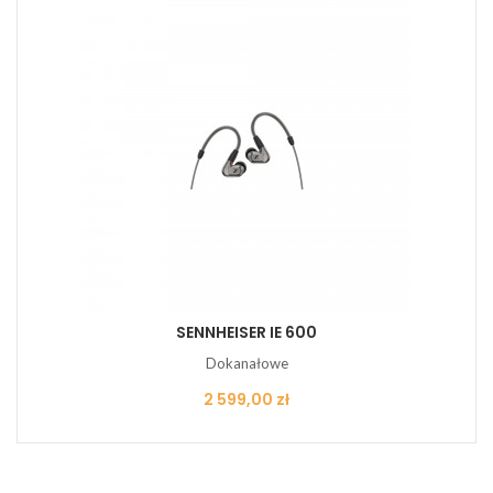
SENNHEISER IE 600
Dokanałowe
Cena
2 599,00 zł