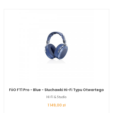
FiiO FT1 Pro - Blue - Słuchawki Hi-Fi Typu Otwartego
Hi-Fi & Studio
Cena
1 149,00 zł