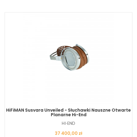
HiFiMAN Susvara Unveiled - Słuchawki Nauszne Otwarte
Planarne Hi-End
HI-END
Cena
37 400,00 zł