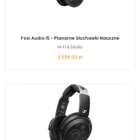
Fosi Audio I5 - Planarne Słuchawki Nauszne
Hi-Fi & Studio
Cena
2 599,00 zł