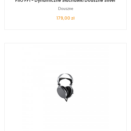
FiiO FF1 - Dynamiczne Słuchawki Douszne Silver
Douszne
Cena
179,00 zł