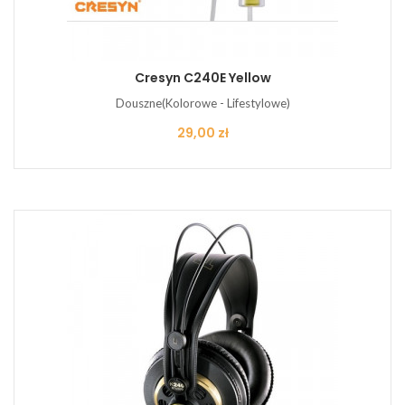
Cresyn C240E Yellow
Douszne(Kolorowe - Lifestylowe)
Cena
29,00 zł