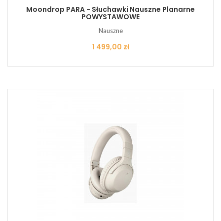
Moondrop PARA - Słuchawki Nauszne Planarne
POWYSTAWOWE
Nauszne
Cena
1 499,00 zł