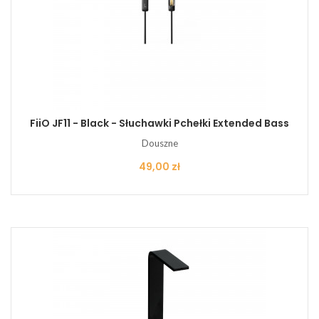
FiiO JF11 - Black - Słuchawki Pchełki Extended Bass
Douszne
Cena
49,00 zł