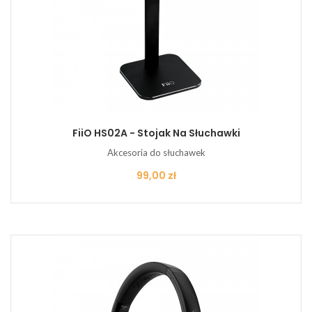
FiiO HS02A - Stojak Na Słuchawki
Akcesoria do słuchawek
Cena
99,00 zł