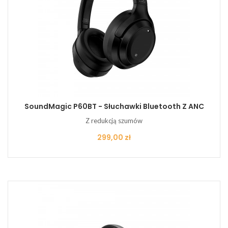
SoundMagic P60BT - Słuchawki Bluetooth Z ANC
Z redukcją szumów
Cena
299,00 zł