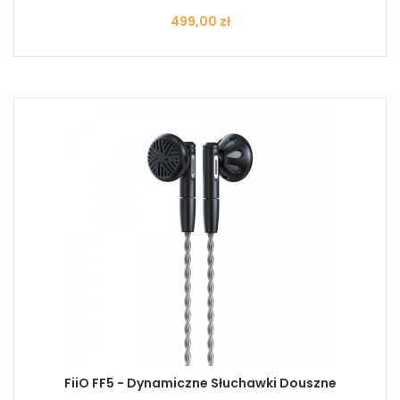
Cena
499,00 zł
FiiO FF5 - Dynamiczne Słuchawki Douszne