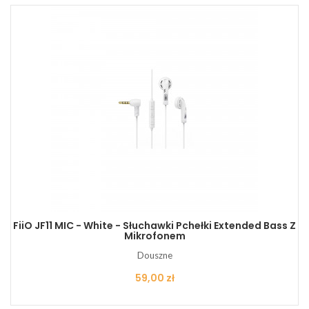
FiiO JF11 MIC - White - Słuchawki Pchełki Extended Bass Z
Mikrofonem
Douszne
Cena
59,00 zł