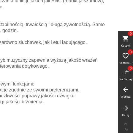
ania funkcji, takich jak ANC (redukcja szumów),
e.
abilnością, trwałością i długą żywotnością. Same
1 godzin.
0
shopping_cart
arówno słuchawek, jak i etui ładującego.
Koszyk
0

y tryb muzyczny zapewnia wyższą jakość wrażeń
Schowek
sterowania dotykowego.
0
compare_arrows
Porównaj
owymi funkcjami:
arrow_back
cje zgodnie ze swoimi preferencjami.
 możliwości poprawy jakości dźwięku.
Wstecz
i jakości brzmienia.
arrow_forward
Dalej

Up