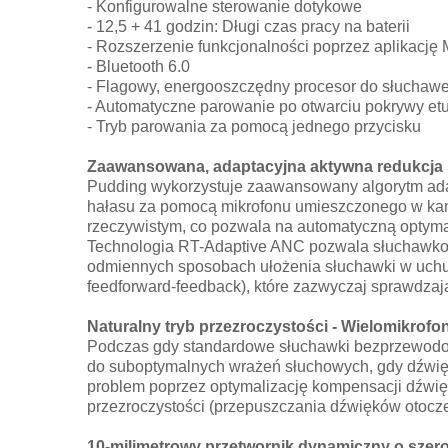
- Konfigurowalne sterowanie dotykowe
- 12,5 + 41 godzin: Długi czas pracy na baterii
- Rozszerzenie funkcjonalności poprzez aplikację
- Bluetooth 6.0
- Flagowy, energooszczędny procesor do słuchawe
- Automatyczne parowanie po otwarciu pokrywy etu
- Tryb parowania za pomocą jednego przycisku
Zaawansowana, adaptacyjna aktywna redukcja 
Pudding wykorzystuje zaawansowany algorytm adapt
hałasu za pomocą mikrofonu umieszczonego w kan
rzeczywistym, co pozwala na automatyczną optymal
Technologia RT-Adaptive ANC pozwala słuchawkom 
odmiennych sposobach ułożenia słuchawki w uchu.
feedforward-feedback), które zazwyczaj sprawdzają
Naturalny tryb przezroczystości - Wielomikrof
Podczas gdy standardowe słuchawki bezprzewodowe
do suboptymalnych wrażeń słuchowych, gdy dźwięk
problem poprzez optymalizację kompensacji dźwięk
przezroczystości (przepuszczania dźwięków otocze
10-milimetrowy przetwornik dynamiczny o szer