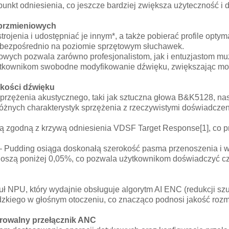
unkt odniesienia, co jeszcze bardziej zwiększa użyteczność i d
i brzmieniowych
ojenia i udostępniać je innym*, a także pobierać profile optym
 bezpośrednio na poziomie sprzętowym słuchawek.
wych pozwala zarówno profesjonalistom, jak i entuzjastom m
użytkownikom swobodne modyfikowanie dźwięku, zwiększając m
akości dźwięku
przężenia akustycznego, taki jak sztuczna głowa B&K5128, n
nych charakterystyk sprzężenia z rzeczywistymi doświadczen
wą zgodną z krzywą odniesienia VDSF Target Response[1], co 
 – Pudding osiąga doskonałą szerokość pasma przenoszenia i wy
oszą poniżej 0,05%, co pozwala użytkownikom doświadczyć czy
ł NPU, który wydajnie obsługuje algorytm AI ENC (redukcji 
udzkiego w głośnym otoczeniu, co znacząco podnosi jakość roz
rowalny przełącznik ANC