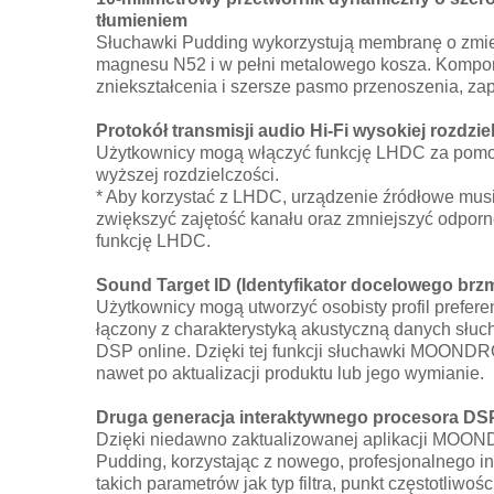
tłumieniem
Słuchawki Pudding wykorzystują membranę o zmienn
magnesu N52 i w pełni metalowego kosza. Kompone
zniekształcenia i szersze pasmo przenoszenia, za
Protokół transmisji audio Hi-Fi wysokiej rozdzie
Użytkownicy mogą włączyć funkcję LHDC za pomoc
wyższej rozdzielczości.
* Aby korzystać z LHDC, urządzenie źródłowe musi 
zwiększyć zajętość kanału oraz zmniejszyć odporn
funkcję LHDC.
Sound Target ID (Identyfikator docelowego brzm
Użytkownicy mogą utworzyć osobisty profil prefere
łączony z charakterystyką akustyczną danych słuc
DSP online. Dzięki tej funkcji słuchawki MOONDRO
nawet po aktualizacji produktu lub jego wymianie.
Druga generacja interaktywnego procesora DSP
Dzięki niedawno zaktualizowanej aplikacji MOON
Pudding, korzystając z nowego, profesjonalnego inte
takich parametrów jak typ filtra, punkt częstotli