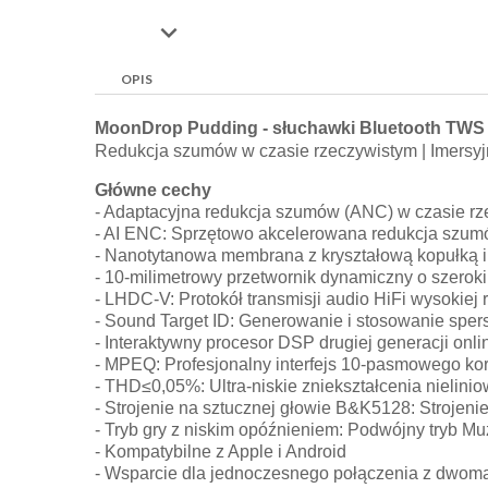

OPIS
MoonDrop Pudding - słuchawki Bluetooth TWS
Redukcja szumów w czasie rzeczywistym | Imersyj
Główne cechy
- Adaptacyjna redukcja szumów (ANC) w czasie rzec
- AI ENC: Sprzętowo akcelerowana redukcja szum
- Nanotytanowa membrana z kryształową kopułką 
- 10-milimetrowy przetwornik dynamiczny o szeroki
- LHDC-V: Protokół transmisji audio HiFi wysokiej 
- Sound Target ID: Generowanie i stosowanie spe
- Interaktywny procesor DSP drugiej generacji onl
- MPEQ: Profesjonalny interfejs 10-pasmowego ko
- THD≤0,05%: Ultra-niskie zniekształcenia nielini
- Strojenie na sztucznej głowie B&K5128: Strojen
- Tryb gry z niskim opóźnieniem: Podwójny tryb Mu
- Kompatybilne z Apple i Android
- Wsparcie dla jednoczesnego połączenia z dwoma 