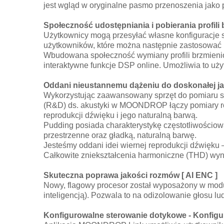
jest wgląd w oryginalne pasmo przenoszenia jako p
Społeczność udostępniania i pobierania profil
Użytkownicy mogą przesyłać własne konfiguracje str
użytkowników, które można następnie zastosować
Wbudowana społeczność wymiany profili brzmienio
interaktywne funkcje DSP online. Umożliwia to 
Oddani nieustannemu dążeniu do doskonałej j
Wykorzystując zaawansowany sprzęt do pomiaru s
(R&D) ds. akustyki w MOONDROP łączy pomiary róż
reprodukcji dźwięku i jego naturalną barwą.
Pudding posiada charakterystykę częstotliwościo
przestrzenne oraz gładką, naturalną barwę.
Jesteśmy oddani idei wiernej reprodukcji dźwięku
Całkowite zniekształcenia harmoniczne (THD) wyn
Skuteczna poprawa jakości rozmów [ AI ENC ]
Nowy, flagowy procesor został wyposażony w modu
inteligencją). Pozwala to na odizolowanie głosu l
Konfigurowalne sterowanie dotykowe - Konfigu