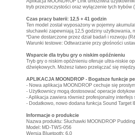
Aplikacja MOONDROP Link umożliwia użytkownikom 
tryb przezroczystości oraz wyłączenie tych trybów 
Czas pracy baterii: 12,5 + 41 godzin
Ten model został wyposażony w pojemny akumulator
słuchawki zapewniają 12,5 godziny użytkowania, na
*Dane dostarczone przez dział badań i rozwoju 
Warunki testowe: Odtwarzanie przy głośności usta
Wsparcie dla trybu gry o niskim opóźnieniu
Tryb gry o niskim opóźnieniu oferuje ultra-niskie
dźwiękowych. Możesz łatwo przełączać się między
APLIKACJA MOONDROP - Bogatsze funkcje perso
- Nowa aplikacja MOONDROP cechuje się prostym i
- Użytkownicy mogą dostosować operacje dotykowe 
- Aplikacja zawiera również profesjonalny interfe
- Dodatkowo, nowo dodana funkcja Sound Target ID
Informacje o produkcie
Nazwa produktu: Słuchawki MOONDROP Puddin
Model: MD-TWS-056
Wersja Bluetooth: 6.0