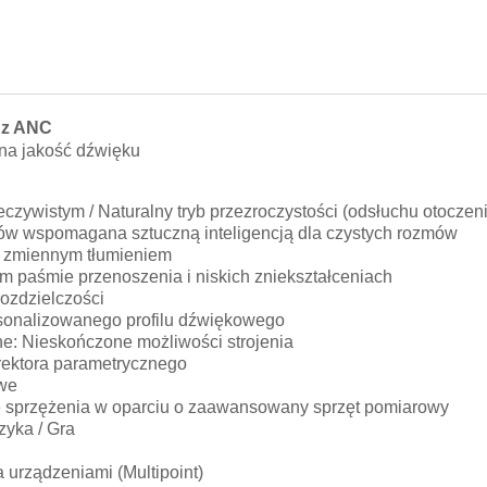
 z ANC
na jakość dźwięku
zywistym / Naturalny tryb przezroczystości (odsłuchu otoczen
ów wspomagana sztuczną inteligencją dla czystych rozmów
i zmiennym tłumieniem
m paśmie przenoszenia i niskich zniekształceniach
rozdzielczości
rsonalizowanego profilu dźwiękowego
ine: Nieskończone możliwości strojenia
rektora parametrycznego
owe
ie sprzężenia w oparciu o zaawansowany sprzęt pomiarowy
zyka / Gra
urządzeniami (Multipoint)