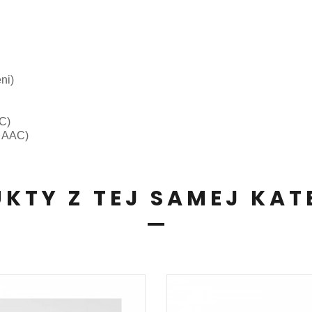
ni)
AC)
e AAC)
KTY Z TEJ SAMEJ KAT