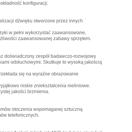
okładność konfiguracji.
alizacji dźwięku stworzone przez innych
uzyki w pełni wykorzystać zaawansowane,
ożliwości zaawansowanej zabawy sprzętem.
asz doświadczony zespół badawczo-rozwojowy
iami odsłuchowymi. Skutkuje to wysoką jakością
przekłada się na wyraźne obrazowanie
jątkowo niskie zniekształcenia nieliniowe.
stej jakości brzmienia.
szumów otoczenia wspomaganej sztuczną
mów telefonicznych.