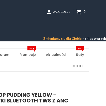
person
shopping_cart
0
ZALOGUJ SIĘ
Zmieniamy się dla Ciebie
– sklep w przebudowie –
HOT
0%
Forum
Promocje
Aktualności
Raty
OUTLET
P PUDDING YELLOW -
KI BLUETOOTH TWS Z ANC