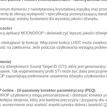
ym tłumieniu z nanotytanową kryształową kopułką oraz przetw
nty te oferują wydajność i specyfikację przewyższającą stand
pewniając solidny fundament dla wysokiej jakości dźwięku.
lczości
ą aplikacji MOONDROP i doświadczyć lepszej jakości dźwięk
obsługiwać tę funkcję. Włączenie funkcji LHDC może zwiększyć z
ość na zakłócenia. Jeśli podczas użytkowania wystąpią proble
ienia)
ncji dźwiękowych Sound Target ID (STI), który jest generowany
hawek. Tak wygenerowany profil STI może być dalej precyzyjnie
P zapamiętają preferowane ustawienia dźwięku użytkownika i 
 online - 10-pasmowy korektor parametryczny (PEQ)
DROP użytkownicy mogą personalizować i dostrajać korektor 
rfejsu strojenia, który jest bardziej precyzyjny i przyjazny dla 
wości, wzmocnienie oraz wartość współczynnika dobroci (wartość