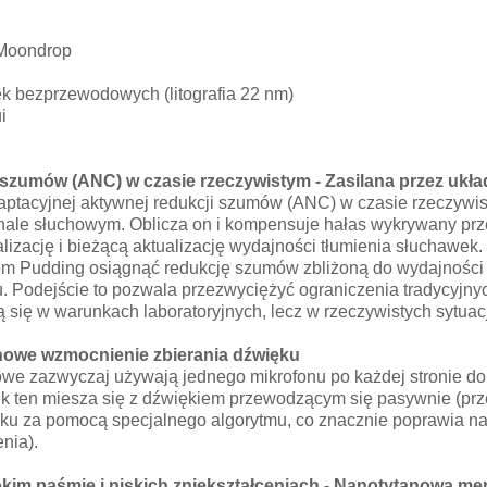
 Moondrop
k bezprzewodowych (litografia 22 nm)
i
szumów (ANC) w czasie rzeczywistym -
Zasilana przez ukł
acyjnej aktywnej redukcji szumów (ANC) w czasie rzeczywisty
ale słuchowym. Oblicza on i kompensuje hałas wykrywany prze
izację i bieżącą aktualizację wydajności tłumienia słuchawek.
Pudding osiągnąć redukcję szumów zbliżoną do wydajności te
 Podejście to pozwala przezwyciężyć ograniczenia tradycyjn
 się w warunkach laboratoryjnych, lecz w rzeczywistych sytuacj
onowe wzmocnienie zbierania dźwięku
 zazwyczaj używają jednego mikrofonu po każdej stronie do 
 ten miesza się z dźwiękiem przewodzącym się pasywnie (przez
u za pomocą specjalnego algorytmu, co znacznie poprawia natu
nia).
okim paśmie i niskich zniekształceniach - Nanotytanowa m