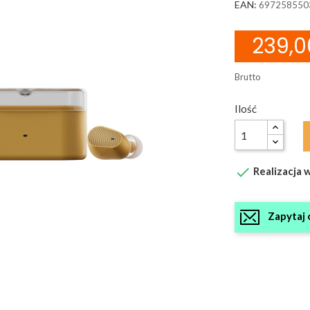
EAN:
697258550
239,0
Brutto
Ilość

Realizacja w
Zapytaj 