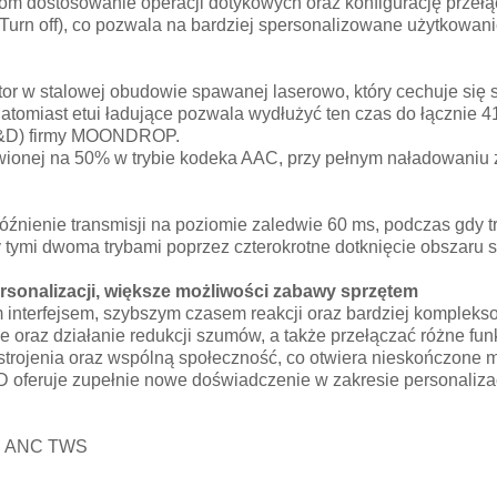
dostosowanie operacji dotykowych oraz konfigurację przełącz
(Turn off), co pozwala na bardziej spersonalizowane użytkowani
 w stalowej obudowie spawanej laserowo, który cechuje się st
tomiast etui ładujące pozwala wydłużyć ten czas do łącznie 4
(R&D) firmy MOONDROP.
wionej na 50% w trybie kodeka AAC, przy pełnym naładowaniu z
 opóźnienie transmisji na poziomie zaledwie 60 ms, podczas gd
 tymi dwoma trybami poprzez czterokrotne dotknięcie obszaru 
nalizacji, większe możliwości zabawy sprzętem
nterfejsem, szybszym czasem reakcji oraz bardziej kompleks
oraz działanie redukcji szumów, a także przełączać różne funk
js strojenia oraz wspólną społeczność, co otwiera nieskończone
 oferuje zupełnie nowe doświadczenie w zakresie personalizacj
g ANC TWS