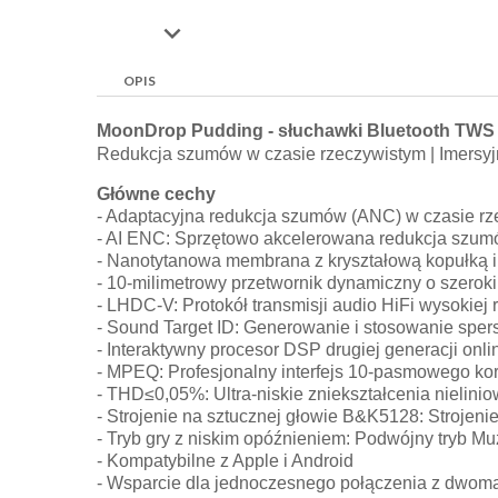

OPIS
MoonDrop Pudding - słuchawki Bluetooth TWS
Redukcja szumów w czasie rzeczywistym | Imersyj
Główne cechy
- Adaptacyjna redukcja szumów (ANC) w czasie rzec
- AI ENC: Sprzętowo akcelerowana redukcja szum
- Nanotytanowa membrana z kryształową kopułką 
- 10-milimetrowy przetwornik dynamiczny o szeroki
- LHDC-V: Protokół transmisji audio HiFi wysokiej 
- Sound Target ID: Generowanie i stosowanie spe
- Interaktywny procesor DSP drugiej generacji onl
- MPEQ: Profesjonalny interfejs 10-pasmowego ko
- THD≤0,05%: Ultra-niskie zniekształcenia nielini
- Strojenie na sztucznej głowie B&K5128: Strojen
- Tryb gry z niskim opóźnieniem: Podwójny tryb Mu
- Kompatybilne z Apple i Android
- Wsparcie dla jednoczesnego połączenia z dwoma 