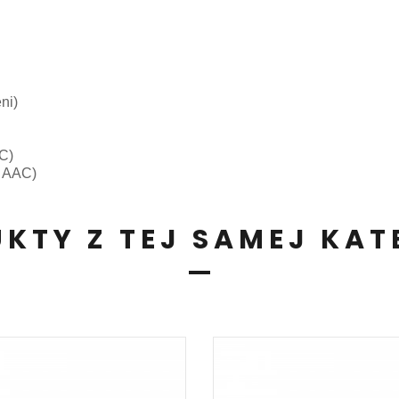
ni)
AC)
e AAC)
KTY Z TEJ SAMEJ KAT