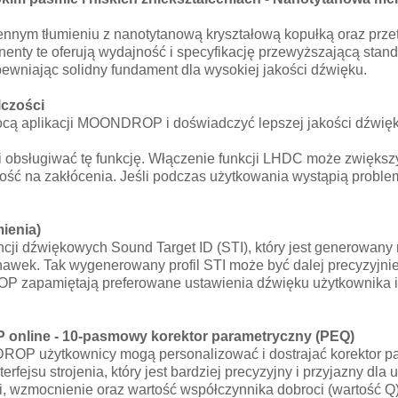
ym tłumieniu z nanotytanową kryształową kopułką oraz przetw
nty te oferują wydajność i specyfikację przewyższającą stand
pewniając solidny fundament dla wysokiej jakości dźwięku.
lczości
ą aplikacji MOONDROP i doświadczyć lepszej jakości dźwięk
obsługiwać tę funkcję. Włączenie funkcji LHDC może zwiększyć z
ość na zakłócenia. Jeśli podczas użytkowania wystąpią proble
ienia)
ncji dźwiękowych Sound Target ID (STI), który jest generowany
hawek. Tak wygenerowany profil STI może być dalej precyzyjnie
P zapamiętają preferowane ustawienia dźwięku użytkownika i 
 online - 10-pasmowy korektor parametryczny (PEQ)
DROP użytkownicy mogą personalizować i dostrajać korektor 
rfejsu strojenia, który jest bardziej precyzyjny i przyjazny dla 
wości, wzmocnienie oraz wartość współczynnika dobroci (wartość