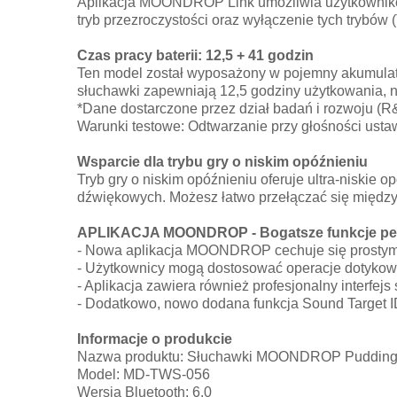
Aplikacja MOONDROP Link umożliwia użytkownikom 
tryb przezroczystości oraz wyłączenie tych trybów 
Czas pracy baterii: 12,5 + 41 godzin
Ten model został wyposażony w pojemny akumulator
słuchawki zapewniają 12,5 godziny użytkowania, na
*Dane dostarczone przez dział badań i rozwoju 
Warunki testowe: Odtwarzanie przy głośności usta
Wsparcie dla trybu gry o niskim opóźnieniu
Tryb gry o niskim opóźnieniu oferuje ultra-niskie
dźwiękowych. Możesz łatwo przełączać się między
APLIKACJA MOONDROP - Bogatsze funkcje perso
- Nowa aplikacja MOONDROP cechuje się prostym i
- Użytkownicy mogą dostosować operacje dotykowe 
- Aplikacja zawiera również profesjonalny interfe
- Dodatkowo, nowo dodana funkcja Sound Target ID
Informacje o produkcie
Nazwa produktu: Słuchawki MOONDROP Puddin
Model: MD-TWS-056
Wersja Bluetooth: 6.0