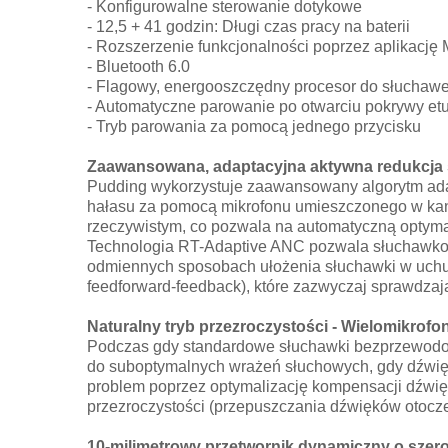
- Konfigurowalne sterowanie dotykowe
- 12,5 + 41 godzin: Długi czas pracy na baterii
- Rozszerzenie funkcjonalności poprzez aplikację
- Bluetooth 6.0
- Flagowy, energooszczędny procesor do słuchawe
- Automatyczne parowanie po otwarciu pokrywy etu
- Tryb parowania za pomocą jednego przycisku
Zaawansowana, adaptacyjna aktywna redukcja 
Pudding wykorzystuje zaawansowany algorytm adapt
hałasu za pomocą mikrofonu umieszczonego w kan
rzeczywistym, co pozwala na automatyczną optymal
Technologia RT-Adaptive ANC pozwala słuchawkom 
odmiennych sposobach ułożenia słuchawki w uchu.
feedforward-feedback), które zazwyczaj sprawdzają
Naturalny tryb przezroczystości - Wielomikrof
Podczas gdy standardowe słuchawki bezprzewodowe
do suboptymalnych wrażeń słuchowych, gdy dźwięk
problem poprzez optymalizację kompensacji dźwięk
przezroczystości (przepuszczania dźwięków otocze
10-milimetrowy przetwornik dynamiczny o szer