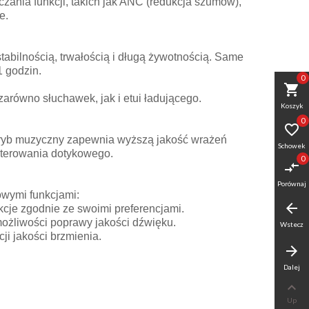
ania funkcji, takich jak ANC (redukcja szumów),
e.
abilnością, trwałością i długą żywotnością. Same
1 godzin.
0
shopping_cart
arówno słuchawek, jak i etui ładującego.
Koszyk
0

y tryb muzyczny zapewnia wyższą jakość wrażeń
Schowek
sterowania dotykowego.
0
compare_arrows
Porównaj
owymi funkcjami:
arrow_back
cje zgodnie ze swoimi preferencjami.
 możliwości poprawy jakości dźwięku.
Wstecz
i jakości brzmienia.
arrow_forward
Dalej

Up