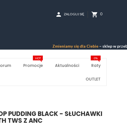
person
shopping_cart
0
ZALOGUJ SIĘ
Zmieniamy się dla Ciebie
– sklep w przebudowie 
HOT
0%
Forum
Promocje
Aktualności
Raty
OUTLET
P PUDDING BLACK - SŁUCHAWKI
TH TWS Z ANC