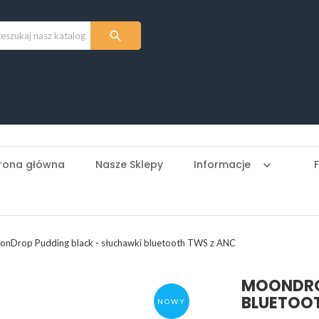

rona główna
Nasze Sklepy
Informacje
keyboard_arrow_down
nDrop Pudding black - słuchawki bluetooth TWS z ANC
MOONDRO
BLUETOO
NOWY