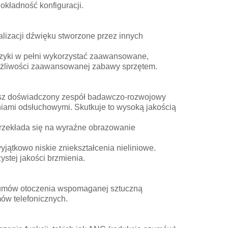
okładność konfiguracji.
alizacji dźwięku stworzone przez innych
uzyki w pełni wykorzystać zaawansowane,
ożliwości zaawansowanej zabawy sprzętem.
asz doświadczony zespół badawczo-rozwojowy
iami odsłuchowymi. Skutkuje to wysoką jakością
przekłada się na wyraźne obrazowanie
jątkowo niskie zniekształcenia nieliniowe.
stej jakości brzmienia.
szumów otoczenia wspomaganej sztuczną
mów telefonicznych.