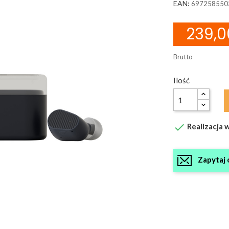
EAN:
697258550
239,0
Brutto
Ilość

Realizacja w
Zapytaj 