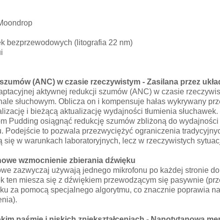
 Moondrop
k bezprzewodowych (litografia 22 nm)
i
szumów (ANC) w czasie rzeczywistym -
Zasilana przez ukł
acyjnej aktywnej redukcji szumów (ANC) w czasie rzeczywisty
ale słuchowym. Oblicza on i kompensuje hałas wykrywany prze
izację i bieżącą aktualizację wydajności tłumienia słuchawek.
Pudding osiągnąć redukcję szumów zbliżoną do wydajności te
 Podejście to pozwala przezwyciężyć ograniczenia tradycyjn
 się w warunkach laboratoryjnych, lecz w rzeczywistych sytuacj
onowe wzmocnienie zbierania dźwięku
 zazwyczaj używają jednego mikrofonu po każdej stronie do 
 ten miesza się z dźwiękiem przewodzącym się pasywnie (przez
u za pomocą specjalnego algorytmu, co znacznie poprawia natu
nia).
okim paśmie i niskich zniekształceniach - Nanotytanowa m