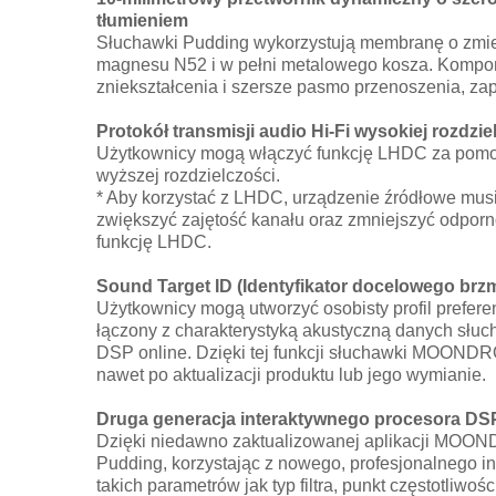
tłumieniem
Słuchawki Pudding wykorzystują membranę o zmienn
magnesu N52 i w pełni metalowego kosza. Kompone
zniekształcenia i szersze pasmo przenoszenia, za
Protokół transmisji audio Hi-Fi wysokiej rozdzie
Użytkownicy mogą włączyć funkcję LHDC za pomoc
wyższej rozdzielczości.
* Aby korzystać z LHDC, urządzenie źródłowe musi 
zwiększyć zajętość kanału oraz zmniejszyć odporn
funkcję LHDC.
Sound Target ID (Identyfikator docelowego brzm
Użytkownicy mogą utworzyć osobisty profil prefere
łączony z charakterystyką akustyczną danych słuc
DSP online. Dzięki tej funkcji słuchawki MOONDRO
nawet po aktualizacji produktu lub jego wymianie.
Druga generacja interaktywnego procesora DSP
Dzięki niedawno zaktualizowanej aplikacji MOON
Pudding, korzystając z nowego, profesjonalnego inte
takich parametrów jak typ filtra, punkt częstotli