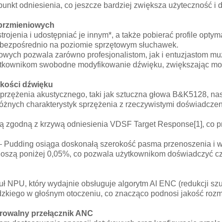
unkt odniesienia, co jeszcze bardziej zwiększa użyteczność i d
i brzmieniowych
ojenia i udostępniać je innym*, a także pobierać profile optym
 bezpośrednio na poziomie sprzętowym słuchawek.
wych pozwala zarówno profesjonalistom, jak i entuzjastom m
użytkownikom swobodne modyfikowanie dźwięku, zwiększając m
akości dźwięku
przężenia akustycznego, taki jak sztuczna głowa B&K5128, n
nych charakterystyk sprzężenia z rzeczywistymi doświadczen
wą zgodną z krzywą odniesienia VDSF Target Response[1], co 
 – Pudding osiąga doskonałą szerokość pasma przenoszenia i wy
oszą poniżej 0,05%, co pozwala użytkownikom doświadczyć czy
ł NPU, który wydajnie obsługuje algorytm AI ENC (redukcji 
udzkiego w głośnym otoczeniu, co znacząco podnosi jakość roz
rowalny przełącznik ANC