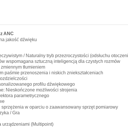
 z ANC
na jakość dźwięku
zywistym / Naturalny tryb przezroczystości (odsłuchu otoczen
ów wspomagana sztuczną inteligencją dla czystych rozmów
i zmiennym tłumieniem
m paśmie przenoszenia i niskich zniekształceniach
rozdzielczości
rsonalizowanego profilu dźwiękowego
ine: Nieskończone możliwości strojenia
rektora parametrycznego
owe
ie sprzężenia w oparciu o zaawansowany sprzęt pomiarowy
zyka / Gra
urządzeniami (Multipoint)