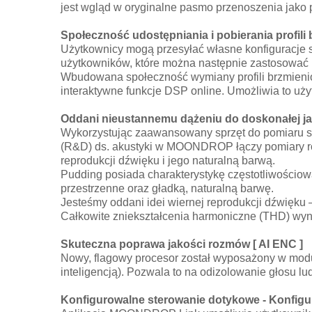
jest wgląd w oryginalne pasmo przenoszenia jako p
Społeczność udostępniania i pobierania profil
Użytkownicy mogą przesyłać własne konfiguracje str
użytkowników, które można następnie zastosować
Wbudowana społeczność wymiany profili brzmienio
interaktywne funkcje DSP online. Umożliwia to 
Oddani nieustannemu dążeniu do doskonałej j
Wykorzystując zaawansowany sprzęt do pomiaru s
(R&D) ds. akustyki w MOONDROP łączy pomiary róż
reprodukcji dźwięku i jego naturalną barwą.
Pudding posiada charakterystykę częstotliwościo
przestrzenne oraz gładką, naturalną barwę.
Jesteśmy oddani idei wiernej reprodukcji dźwięku
Całkowite zniekształcenia harmoniczne (THD) wyn
Skuteczna poprawa jakości rozmów [ AI ENC ]
Nowy, flagowy procesor został wyposażony w modu
inteligencją). Pozwala to na odizolowanie głosu l
Konfigurowalne sterowanie dotykowe - Konfigu