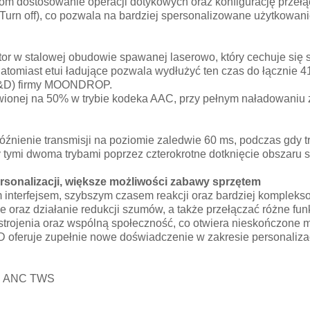
dostosowanie operacji dotykowych oraz konfigurację przełącz
(Turn off), co pozwala na bardziej spersonalizowane użytkowani
 w stalowej obudowie spawanej laserowo, który cechuje się st
tomiast etui ładujące pozwala wydłużyć ten czas do łącznie 4
(R&D) firmy MOONDROP.
wionej na 50% w trybie kodeka AAC, przy pełnym naładowaniu z
 opóźnienie transmisji na poziomie zaledwie 60 ms, podczas gd
 tymi dwoma trybami poprzez czterokrotne dotknięcie obszaru 
nalizacji, większe możliwości zabawy sprzętem
nterfejsem, szybszym czasem reakcji oraz bardziej kompleks
oraz działanie redukcji szumów, a także przełączać różne funk
js strojenia oraz wspólną społeczność, co otwiera nieskończone
 oferuje zupełnie nowe doświadczenie w zakresie personalizacj
g ANC TWS