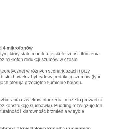
ad 4 mikrofonów
m, który stale monitoruje skuteczność tłumienia
z mikrofon redukcji szumów w czasie
oretycznej w różnych scenariuszach i przy
ych słuchawek z hybrydową redukcją szumów (typu
ach oferują przeciętne tłumienie hałasu.
zbierania dźwięków otoczenia, może to prowadzić
 konstrukcję słuchawki). Pudding rozwiązuje ten
ralność i klarowność brzmienia w trybie
embrana z kryształową kopułką i zmiennym