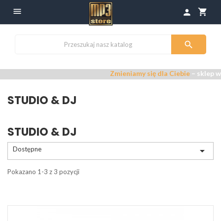

shopping_cart
person

Zmieniamy się dla Ciebie
– sklep w 
STUDIO & DJ
STUDIO & DJ
Dostępne

Pokazano 1-3 z 3 pozycji