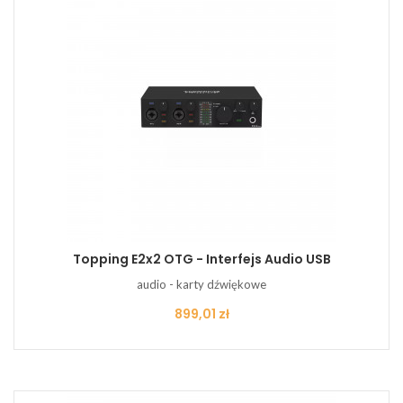
Topping E2x2 OTG - Interfejs Audio USB
audio - karty dźwiękowe
Cena
899,01 zł