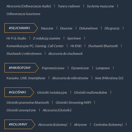
Akcesoria (Odtwarzacze Audio)
Tunery radiowe
Systemy muzyczne
Odtwarzacze kasetowe
#SŁUCHAWKI
Nauszne
Douszne
Dokanałowe
Dla graczy
Hi-Fi & Studio
Z redukcją szumów
Sportowe
Komunikacyjne PC, Gaming, Call Center
HI-END
Słuchawki Bluetooth
Słuchawki z mikrofonem
Akcesoria do słuchawek
#MIKROFONY
Pojemnościowe
Dynamiczne
Lampowe
Karaoke, USB, Smartphone
Akcesoria do mikrofonów
Inne (Mikrofony DJ)
#GŁOŚNIKI
Głośniki instalacyjne
Głośniki multimedialne
Głośniki przenośne/bluetooth
Głośniki Streaming/WIFI
Głośniki zewnętrzne
Akcesoria (Głośniki)
#KOLUMNY
Akcesoria (kolumny)
Aktywne
Centralne (kolumny)