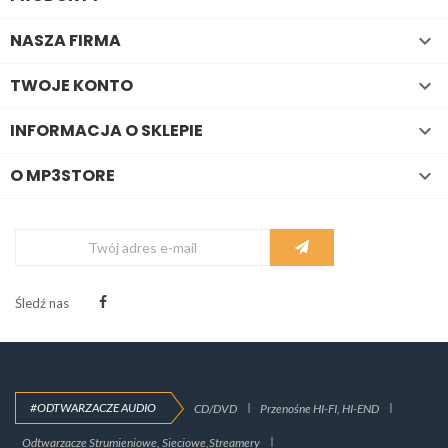
NASZA FIRMA

TWOJE KONTO

INFORMACJA O SKLEPIE

O MP3STORE

Śledź nas
#ODTWARZACZE AUDIO
CD/DVD
Przenośne HI-FI, HI-END
Odtwarzacze Strumieniowe, Sieciowe,Streamery