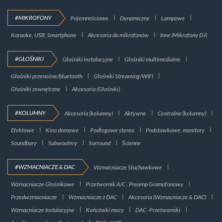
#MIKROFONY
Pojemnościowe
Dynamiczne
Lampowe
Karaoke, USB, Smartphone
Akcesoria do mikrofonów
Inne (Mikrofony DJ)
#GŁOŚNIKI
Głośniki instalacyjne
Głośniki multimedialne
Głośniki przenośne/bluetooth
Głośniki Streaming/WIFI
Głośniki zewnętrzne
Akcesoria (Głośniki)
#KOLUMNY
Akcesoria (kolumny)
Aktywne
Centralne (kolumny)
Efektowe
Kino domowe
Podłogowe stereo
Podstawkowe, monitory
Soundbary
Subwoofery
Surround
Ścienne
#WZMACNIACZE & DAC
Wzmacniacze Słuchawkowe
Wzmacniacze Głośnikowe
Przetwornik A/C , Preamp Gramofonowy
Przedwzmacniacze
Wzmacniacze z DAC
Akcesoria (Wzmacniacze & DAC)
Wzmacniacze Instalacyjne
Końcówki mocy
DAC -Przetworniki