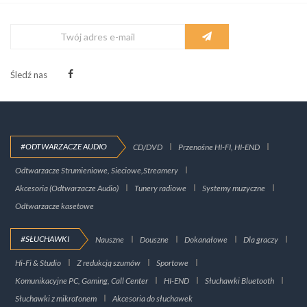
Śledź nas
#ODTWARZACZE AUDIO
CD/DVD
Przenośne HI-FI, HI-END
Odtwarzacze Strumieniowe, Sieciowe,Streamery
Akcesoria (Odtwarzacze Audio)
Tunery radiowe
Systemy muzyczne
Odtwarzacze kasetowe
#SŁUCHAWKI
Nauszne
Douszne
Dokanałowe
Dla graczy
Hi-Fi & Studio
Z redukcją szumów
Sportowe
Komunikacyjne PC, Gaming, Call Center
HI-END
Słuchawki Bluetooth
Słuchawki z mikrofonem
Akcesoria do słuchawek