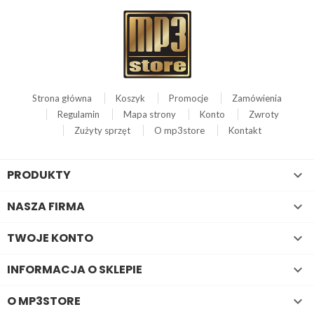
Strona główna
Koszyk
Promocje
Zamówienia
Regulamin
Mapa strony
Konto
Zwroty
Zużyty sprzęt
O mp3store
Kontakt
PRODUKTY

NASZA FIRMA

TWOJE KONTO

INFORMACJA O SKLEPIE

O MP3STORE
