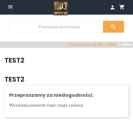

shopping_cart
person

Zmieniamy się dla Ciebie
– sklep 
TEST2
TEST2
Przepraszamy za niedogodności.
Wyszukaj ponownie tego czego szukasz