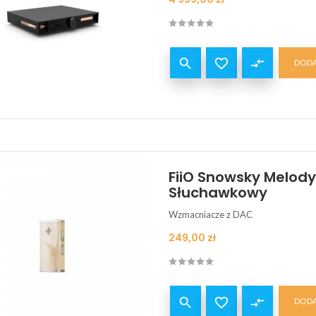


compare_arrows
DODA
FiiO Snowsky Melod
Słuchawkowy
Wzmacniacze z DAC
Cena
249,00 zł


compare_arrows
DODA