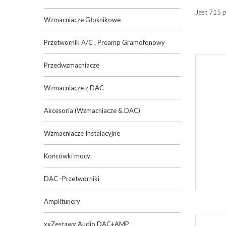
Jest 715 
Wzmacniacze Głośnikowe
Przetwornik A/C , Preamp Gramofonowy
Przedwzmacniacze
Wzmacniacze z DAC
Akcesoria (Wzmacniacze & DAC)
Wzmacniacze Instalacyjne
Końcówki mocy
DAC -Przetworniki
Amplitunery
xxZestawy Audio DAC+AMP