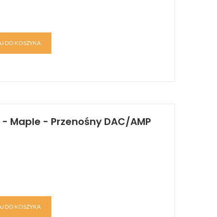
J DO KOSZYKA
y - Maple - Przenośny DAC/AMP
J DO KOSZYKA