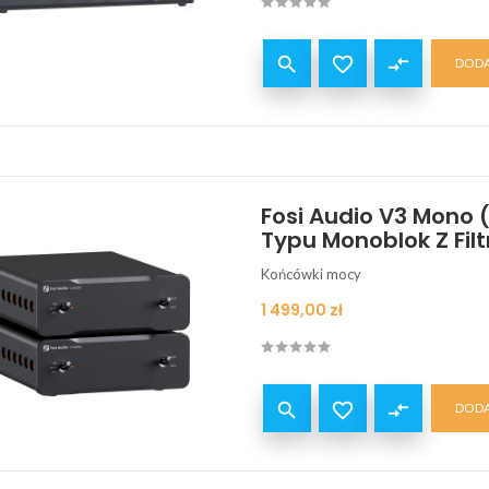


compare_arrows
DODA
Fosi Audio V3 Mono 
Typu Monoblok Z Fil
Końcówki mocy
Cena
1 499,00 zł


compare_arrows
DODA