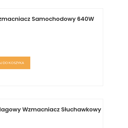
 Wzmacniacz Samochodowy 640W
J DO KOSZYKA
 Flagowy Wzmacniacz Słuchawkowy