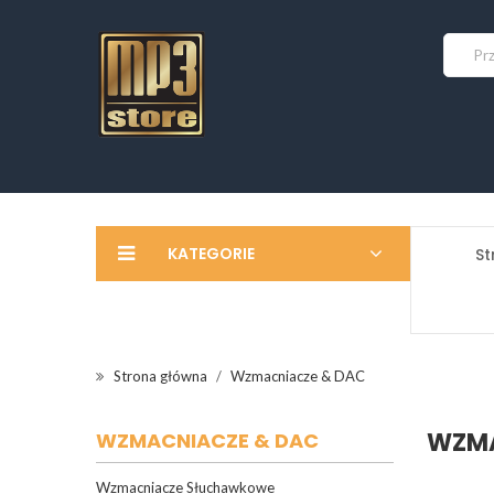
KATEGORIE
St
Strona główna
Wzmacniacze & DAC
WZMA
WZMACNIACZE & DAC
Wzmacniacze Słuchawkowe