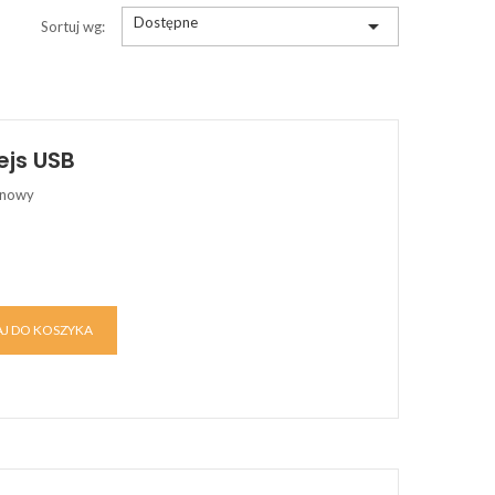
Dostępne

Sortuj wg:
ejs USB
onowy
J DO KOSZYKA