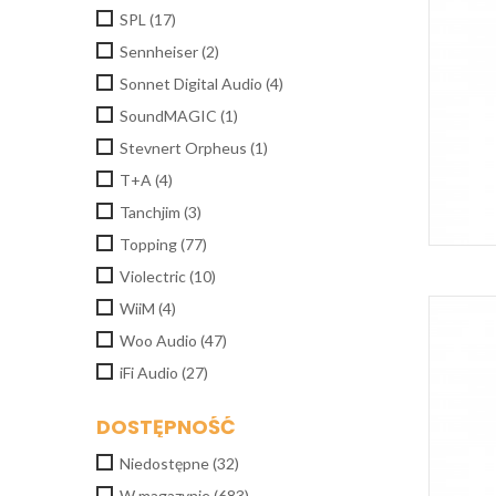
SPL
(17)
Sennheiser
(2)
Sonnet Digital Audio
(4)
SoundMAGIC
(1)
Stevnert Orpheus
(1)
T+A
(4)
Tanchjim
(3)
Topping
(77)
Violectric
(10)
WiiM
(4)
Woo Audio
(47)
iFi Audio
(27)
DOSTĘPNOŚĆ
Niedostępne
(32)
W magazynie
(683)