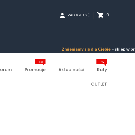
person
shopping_cart
0
ZALOGUJ SIĘ
Zmieniamy się dla Ciebie
– sklep w przebud
HOT
0%
Forum
Promocje
Aktualności
Raty
OUTLET