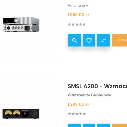
Amplitunery
Cena
1 999,00 zł


compare_arrows
DODA
SMSL A200 - Wzmacn
Wzmacniacze Głośnikowe
Cena
1 299,00 zł