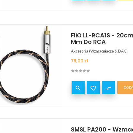
FiiO LL-RCA1S - 20c
Mm Do RCA
Akcesoria (Wzmacniacze & DAC)
Cena
79,00 zł


compare_arrows
DODA
SMSL PA200 - Wzma