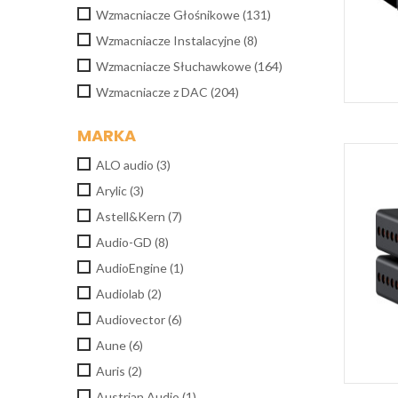
Wzmacniacze Głośnikowe
(131)
Wzmacniacze Instalacyjne
(8)
Wzmacniacze Słuchawkowe
(164)
Wzmacniacze z DAC
(204)
MARKA
ALO audio
(3)
Arylic
(3)
Astell&Kern
(7)
Audio-GD
(8)
AudioEngine
(1)
Audiolab
(2)
Audiovector
(6)
Aune
(6)
Auris
(2)
Austrian Audio
(1)