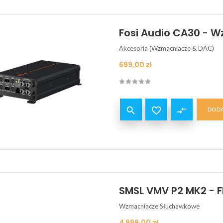
Fosi Audio CA30 -
Akcesoria (Wzmacniacze & DAC)
Cena
699,00 zł


compare_arrows
DODA
SMSL VMV P2 MK2 -
Wzmacniacze Słuchawkowe
Cena
4 999,00 zł