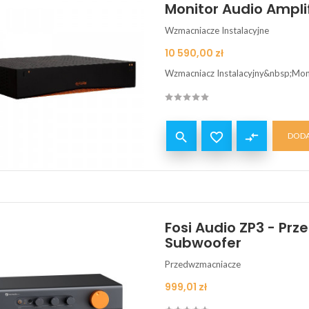
Monitor Audio Ampli
Wzmacniacze Instalacyjne
Cena
10 590,00 zł
Wzmacniacz Instalacyjny&nbsp;Moni


compare_arrows
DODA
Fosi Audio ZP3 - Pr
Subwoofer
Przedwzmacniacze
Cena
999,01 zł