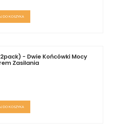
J DO KOSZYKA
(2pack) - Dwie Końcówki Mocy
trem Zasilania
J DO KOSZYKA