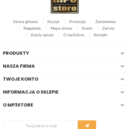
Strona główna
Koszyk
Promocje
Zamówienia
Regulamin
Mapa strony
Konto
Zwroty
Zużyty sprzęt
O mp3store
Kontakt
PRODUKTY

NASZA FIRMA

TWOJE KONTO

INFORMACJA O SKLEPIE

O MP3STORE
