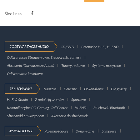
Śledź nas
#ODTWARZACZE AUDIO
CD/DVD
Przenośne HI-FI, HI-END
Odtwarzacze Strumieniowe, Sieciowe,Streamery
Akcesoria (Odtwarzacze Audio)
Tunery radiowe
Systemy muzyczne
Odtwarzacze kasetowe
#SŁUCHAWKI
Nauszne
Douszne
Dokanałowe
Dla graczy
Hi-Fi & Studio
Z redukcją szumów
Sportowe
Komunikacyjne PC, Gaming, Call Center
HI-END
Słuchawki Bluetooth
Słuchawki z mikrofonem
Akcesoria do słuchawek
#MIKROFONY
Pojemnościowe
Dynamiczne
Lampowe