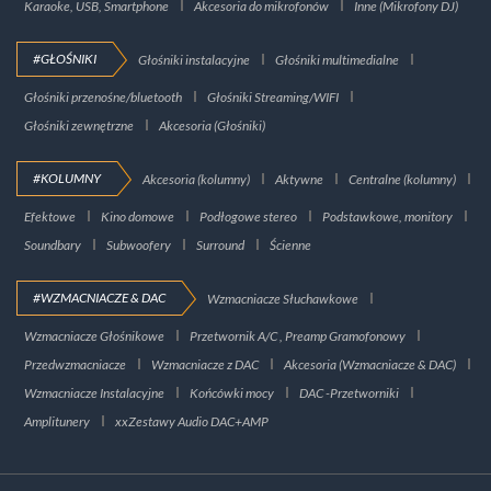
Karaoke, USB, Smartphone
Akcesoria do mikrofonów
Inne (Mikrofony DJ)
#GŁOŚNIKI
Głośniki instalacyjne
Głośniki multimedialne
Głośniki przenośne/bluetooth
Głośniki Streaming/WIFI
Głośniki zewnętrzne
Akcesoria (Głośniki)
#KOLUMNY
Akcesoria (kolumny)
Aktywne
Centralne (kolumny)
Efektowe
Kino domowe
Podłogowe stereo
Podstawkowe, monitory
Soundbary
Subwoofery
Surround
Ścienne
#WZMACNIACZE & DAC
Wzmacniacze Słuchawkowe
Wzmacniacze Głośnikowe
Przetwornik A/C , Preamp Gramofonowy
Przedwzmacniacze
Wzmacniacze z DAC
Akcesoria (Wzmacniacze & DAC)
Wzmacniacze Instalacyjne
Końcówki mocy
DAC -Przetworniki
Amplitunery
xxZestawy Audio DAC+AMP