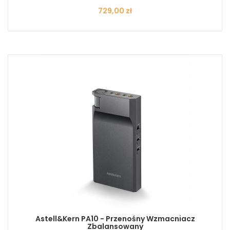
Cena
729,00 zł
Astell&Kern PA10 - Przenośny Wzmacniacz
Zbalansowany