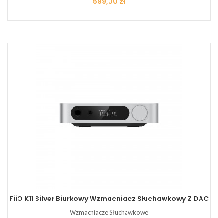
Cena
599,00 zł
FiiO K11 Silver Biurkowy Wzmacniacz Słuchawkowy Z DAC
Wzmacniacze Słuchawkowe