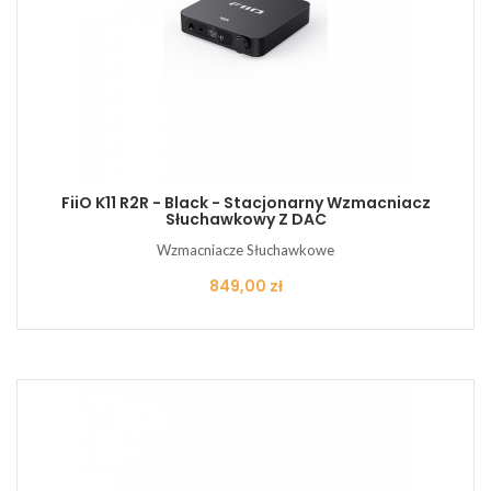
FiiO K11 R2R - Black - Stacjonarny Wzmacniacz
Słuchawkowy Z DAC
Wzmacniacze Słuchawkowe
Cena
849,00 zł