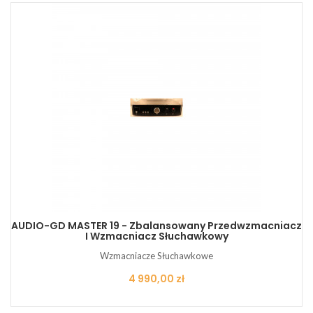
AUDIO-GD MASTER 19 - Zbalansowany Przedwzmacniacz
I Wzmacniacz Słuchawkowy
Wzmacniacze Słuchawkowe
Cena
4 990,00 zł