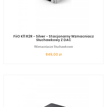
FiiO K11 R2R - Silver - Stacjonarny Wzmacniacz
Słuchawkowy Z DAC
Wzmacniacze Słuchawkowe
Cena
849,00 zł