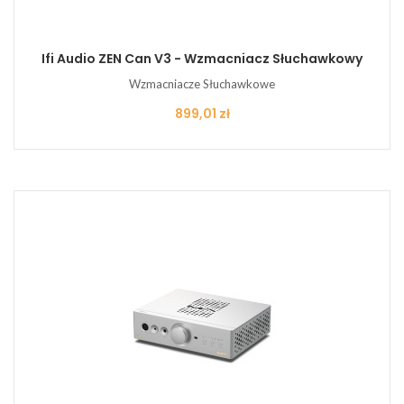
Ifi Audio ZEN Can V3 - Wzmacniacz Słuchawkowy
Wzmacniacze Słuchawkowe
Cena
899,01 zł