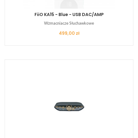
FiiO KA15 - Blue - USB DAC/AMP
Wzmacniacze Słuchawkowe
Cena
499,00 zł