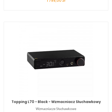
Cena
1 799,00 zł
Topping L70 - Black - Wzmacniacz Słuchawkowy
Wzmacniacze Słuchawkowe