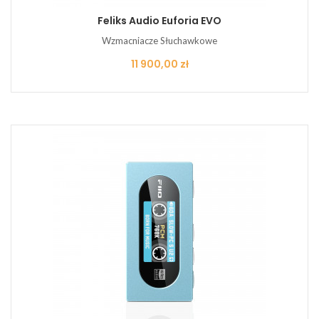
Feliks Audio Euforia EVO
Wzmacniacze Słuchawkowe
Cena
11 900,00 zł