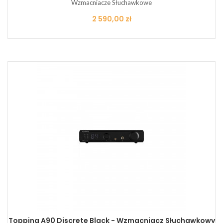
Wzmacniacze Słuchawkowe
Cena
2 590,00 zł
Topping A90 Discrete Black - Wzmacniacz Słuchawkowy