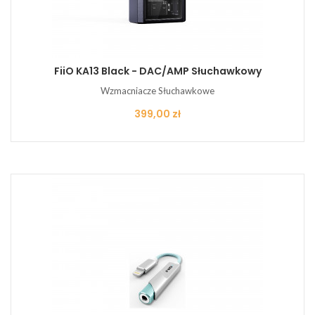
FiiO KA13 Black - DAC/AMP Słuchawkowy
Wzmacniacze Słuchawkowe
Cena
399,00 zł