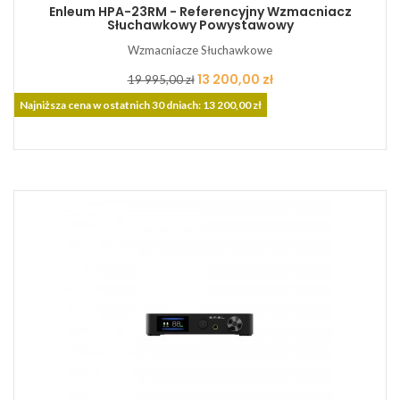
Enleum HPA-23RM - Referencyjny Wzmacniacz
Słuchawkowy Powystawowy
Wzmacniacze Słuchawkowe
Cena
Cena
13 200,00 zł
19 995,00 zł
podstawowa
Najniższa cena w ostatnich 30 dniach: 13 200,00 zł