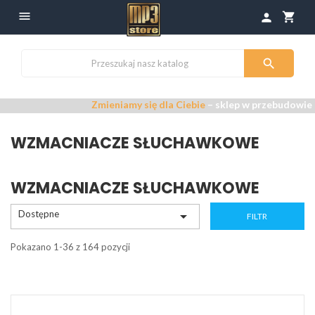

shopping_cart
person

Zmieniamy się dla Ciebie
– sklep w przebudowie –
Przep
WZMACNIACZE SŁUCHAWKOWE
WZMACNIACZE SŁUCHAWKOWE
Dostępne

FILTR
Pokazano 1-36 z 164 pozycji