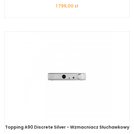
Cena
1 799,00 zł
Topping A90 Discrete Silver - Wzmacniacz Słuchawkowy