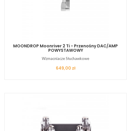
MOONDROP Moonriver 2 Ti - Przenośny DAC/AMP
POWYSTAWOWY
Wzmacniacze Słuchawkowe
Cena
649,00 zł