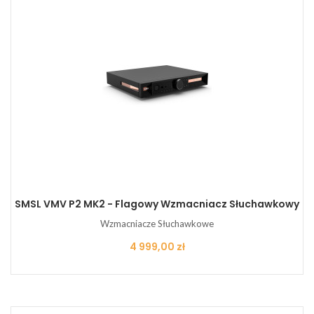
SMSL VMV P2 MK2 - Flagowy Wzmacniacz Słuchawkowy
Wzmacniacze Słuchawkowe
Cena
4 999,00 zł