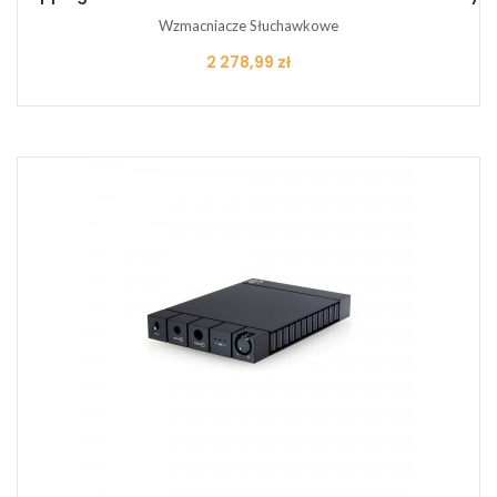
Wzmacniacze Słuchawkowe
Cena
2 278,99 zł