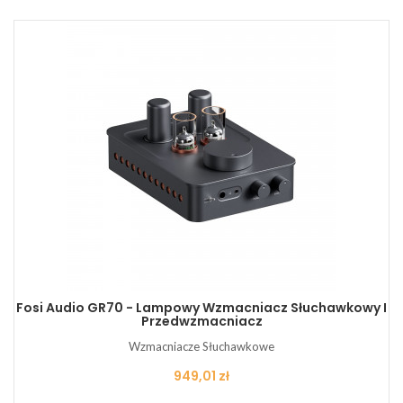
Fosi Audio GR70 - Lampowy Wzmacniacz Słuchawkowy I
Przedwzmacniacz
Wzmacniacze Słuchawkowe
Cena
949,01 zł