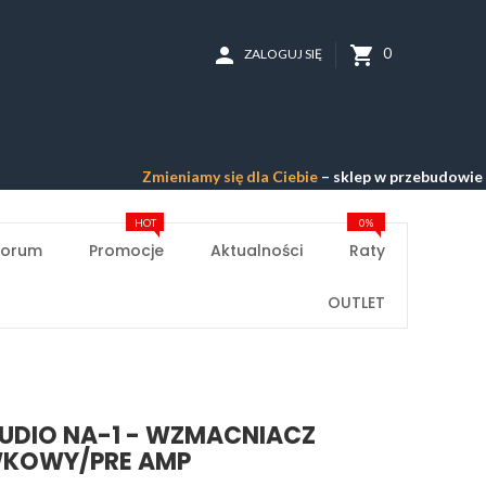
person
shopping_cart
0
ZALOGUJ SIĘ
Zmieniamy się dla Ciebie
– sklep w przebudowie –
Przepr
HOT
0%
Forum
Promocje
Aktualności
Raty
OUTLET
UDIO NA-1 - WZMACNIACZ
KOWY/PRE AMP