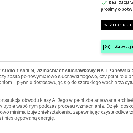

Realizacja w
prosimy o potw
WEŹ LEASING T
Zapytaj 
x Audio z serii N, wzmacniacz słuchawkowy NA-1 zapewnia 
 czy zasila pełnowymiarowe słuchawki flagowe, czy pełni rolę
owaniem – płynnie dostosowując się do szerokiego wachlarza syt
konstrukcją obwodu klasy A. Jego w pełni zbalansowana archite
a w trybie wspólnym podczas procesu wzmacniania. Dzięki dos
owo minimalizuje zniekształcenia, zapewniając czyste odtwarz
 i nieskrępowaną energię.