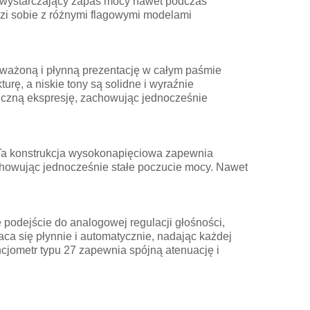
 wystarczający zapas mocy nawet podczas
zi sobie z różnymi flagowymi modelami
ważoną i płynną prezentację w całym paśmie
turę, a niskie tony są solidne i wyraźnie
miczną ekspresję, zachowując jednocześnie
Ta konstrukcja wysokonapięciowa zapewnia
achowując jednocześnie stałe poczucie mocy. Nawet
podejście do analogowej regulacji głośności,
ca się płynnie i automatycznie, nadając każdej
cjometr typu 27 zapewnia spójną atenuację i