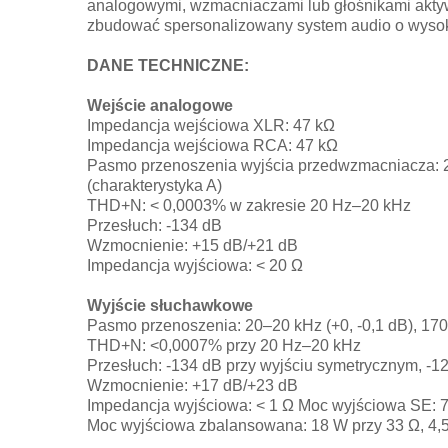
analogowymi, wzmacniaczami lub głośnikami aktywn
zbudować spersonalizowany system audio o wysok
DANE TECHNICZNE:
Wejście analogowe
Impedancja wejściowa XLR: 47 kΩ
Impedancja wejściowa RCA: 47 kΩ
Pasmo przenoszenia wyjścia przedwzmacniacza: 20–
(charakterystyka A)
THD+N: < 0,0003% w zakresie 20 Hz–20 kHz
Przesłuch: -134 dB
Wzmocnienie: +15 dB/+21 dB
Impedancja wyjściowa: < 20 Ω
Wyjście słuchawkowe
Pasmo przenoszenia: 20–20 kHz (+0, -0,1 dB), 17
THD+N: <0,0007% przy 20 Hz–20 kHz
Przesłuch: -134 dB przy wyjściu symetrycznym, -1
Wzmocnienie: +17 dB/+23 dB
Impedancja wyjściowa: < 1 Ω Moc wyjściowa SE: 
Moc wyjściowa zbalansowana: 18 W przy 33 Ω, 4,