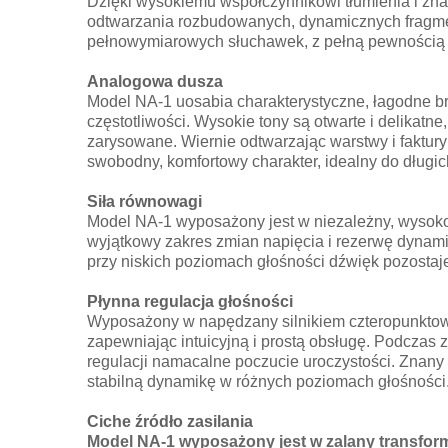
Dzięki wysokiemu współczynnikowi tłumienia i z
odtwarzania rozbudowanych, dynamicznych fragment
pełnowymiarowych słuchawek, z pełną pewnością si
Analogowa dusza
Model NA-1 uosabia charakterystyczne, łagodne b
częstotliwości. Wysokie tony są otwarte i delikatne
zarysowane. Wiernie odtwarzając warstwy i faktur
swobodny, komfortowy charakter, idealny do długic
Siła równowagi
Model NA-1 wyposażony jest w niezależny, wysok
wyjątkowy zakres zmian napięcia i rezerwę dynami
przy niskich poziomach głośności dźwięk pozostaje
Płynna regulacja głośności
Wyposażony w napędzany silnikiem czteropunktowy 
zapewniając intuicyjną i prostą obsługę. Podczas 
regulacji namacalne poczucie uroczystości. Znany
stabilną dynamikę w różnych poziomach głośności
Ciche źródło zasilania
Model NA-1 wyposażony jest w zalany transfor