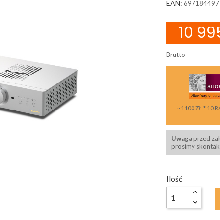
EAN:
697184497
10 995
Brutto
~1100 ZŁ * 10 R
Uwaga
przed za
prosimy skontakt
Ilość