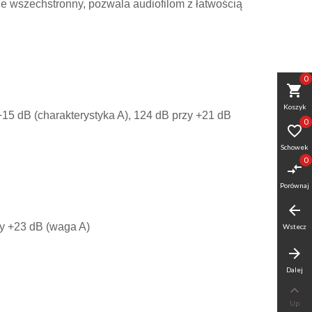
e wszechstronny, pozwala audiofilom z łatwością
0
shopping_cart
Koszyk
15 dB (charakterystyka A), 124 dB przy +21 dB
0

Schowek
0
compare_arrows
Porównaj
arrow_back
zy +23 dB (waga A)
Wstecz
arrow_forward
Dalej

Up