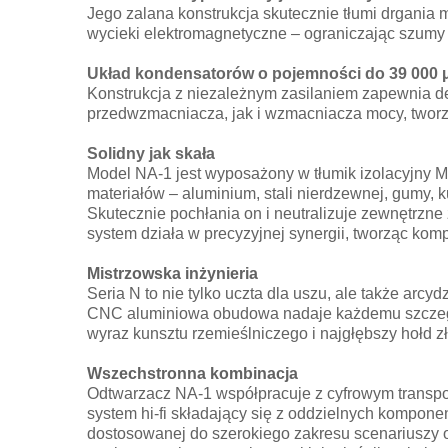
Jego zalana konstrukcja skutecznie tłumi drgani
wycieki elektromagnetyczne – ograniczając szumy u
Układ kondensatorów o pojemności do 39 000 
Konstrukcja z niezależnym zasilaniem zapewnia de
przedwzmacniacza, jak i wzmacniacza mocy, tworz
Solidny jak skała
Model NA-1 jest wyposażony w tłumik izolacyjny M
materiałów – aluminium, stali nierdzewnej, gumy, 
Skutecznie pochłania on i neutralizuje zewnętrz
system działa w precyzyjnej synergii, tworząc kom
Mistrzowska inżynieria
Seria N to nie tylko uczta dla uszu, ale także arcy
CNC aluminiowa obudowa nadaje każdemu szczegół
wyraz kunsztu rzemieślniczego i najgłębszy hołd z
Wszechstronna kombinacja
Odtwarzacz NA-1 współpracuje z cyfrowym transpo
system hi-fi składający się z oddzielnych kompone
dostosowanej do szerokiego zakresu scenariuszy