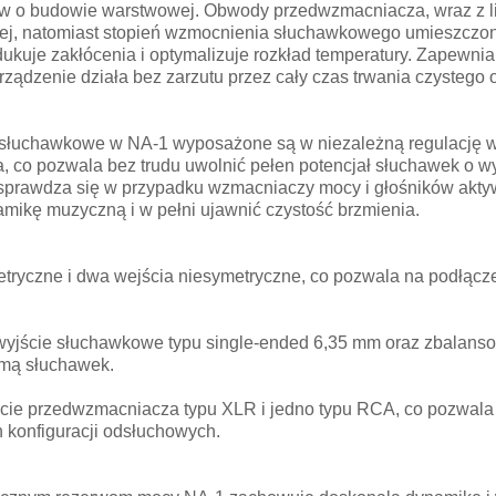
w o budowie warstwowej. Obwody przedwzmacniacza, wraz z l
anej, natomiast stopień wzmocnienia słuchawkowego umieszczono 
ukuje zakłócenia i optymalizuje rozkład temperatury. Zapewnia 
ządzenie działa bez zarzutu przez cały czas trwania czystego 
e słuchawkowe w NA-1 wyposażone są w niezależną regulację 
co pozwala bez trudu uwolnić pełen potencjał słuchawek o wys
prawdza się w przypadku wzmacniaczy mocy i głośników aktywn
mikę muzyczną i w pełni ujawnić czystość brzmienia.
tryczne i dwa wejścia niesymetryczne, co pozwala na podłącz
 wyjście słuchawkowe typu single-ended 6,35 mm oraz zbalans
amą słuchawek.
ście przedwzmacniacza typu XLR i jedno typu RCA, co pozwal
 konfiguracji odsłuchowych.