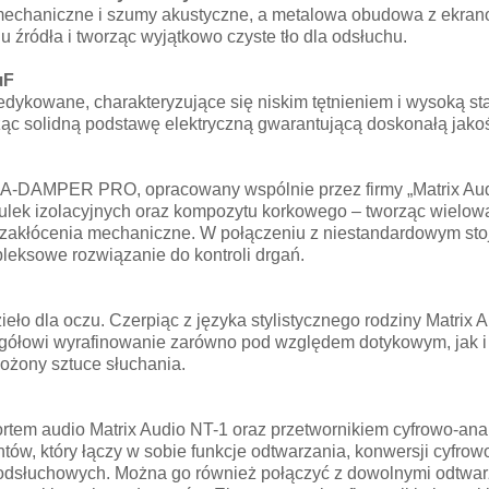
a mechaniczne i szumy akustyczne, a metalowa obudowa z ekr
 źródła i tworząc wyjątkowo czyste tło dla odsłuchu.
µF
dykowane, charakteryzujące się niskim tętnieniem i wysoką st
ąc solidną podstawę elektryczną gwarantującą doskonałą jako
A-DAMPER PRO, opracowany wspólnie przez firmy „Matrix Audio”
kulek izolacyjnych oraz kompozytu korkowego – tworząc wielowa
ne zakłócenia mechaniczne. W połączeniu z niestandardowym 
pleksowe rozwiązanie do kontroli drgań.
dzieło dla oczu. Czerpiąc z języka stylistycznego rodziny Matri
owi wyrafinowanie zarówno pod względem dotykowym, jak i wi
łożony sztuce słuchania.
rtem audio Matrix Audio NT-1 oraz przetwornikiem cyfrowo-an
ntów, który łączy w sobie funkcje odtwarzania, konwersji cyfrow
 odsłuchowych. Można go również połączyć z dowolnymi odtwar