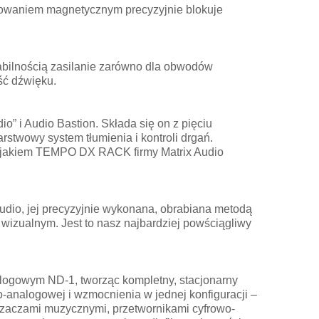
anowaniem magnetycznym precyzyjnie blokuje
abilnością zasilanie zarówno dla obwodów
ść dźwięku.
 i Audio Bastion. Składa się on z pięciu
rstwowy system tłumienia i kontroli drgań.
stojakiem TEMPO DX RACK firmy Matrix Audio
x Audio, jej precyzyjnie wykonana, obrabiana metodą
zualnym. Jest to nasz najbardziej powściągliwy
alogowym ND-1, tworząc kompletny, stacjonarny
o-analogowej i wzmocnienia w jednej konfiguracji –
zaczami muzycznymi, przetwornikami cyfrowo-