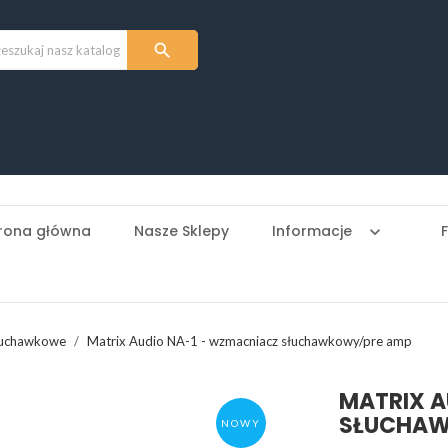

rona główna
Nasze Sklepy
Informacje
keyboard_arrow_down
łuchawkowe
Matrix Audio NA-1 - wzmacniacz słuchawkowy/pre amp
MATRIX A
SŁUCHAW
NOWY