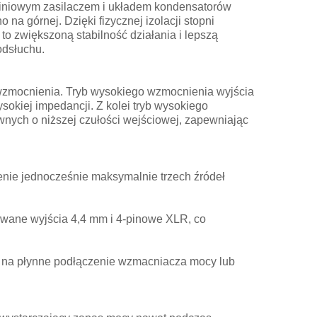
iniowym zasilaczem i układem kondensatorów
na górnej. Dzięki fizycznej izolacji stopni
to zwiększoną stabilność działania i lepszą
odsłuchu.
wzmocnienia. Tryb wysokiego wzmocnienia wyjścia
okiej impedancji. Z kolei tryb wysokiego
ych o niższej czułości wejściowej, zapewniając
enie jednocześnie maksymalnie trzech źródeł
owane wyjścia 4,4 mm i 4-pinowe XLR, co
a na płynne podłączenie wzmacniacza mocy lub