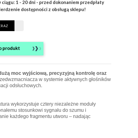
 ciągu: 1 - 20 dni - przed dokonaniem przedpłaty
ierdzenie dostępności z obsługą sklepu!
ERAZ
o produkt
dużą moc wyjściową, precyzyjną kontrolę oraz
 przedwzmacniacza w systemie aktywnych głośników
uacji odsłuchowych.
ktura wykorzystuje cztery niezależne moduły
konałemu stosunkowi sygnału do szumu i
anie każdego fragmentu utworu – nadając