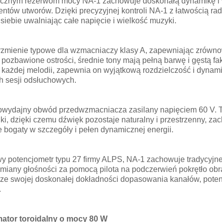
nacznym rezerwom mocy NA-1 zachowuje doskonałą dynamikę i
ów utworów. Dzięki precyzyjnej kontroli NA-1 z łatwością rad
ebie uwalniając całe napięcie i wielkość muzyki.
rzmienie typowe dla wzmacniaczy klasy A, zapewniając zrówno
, pozbawione ostrości, średnie tony mają pełną barwę i gęstą fak
y każdej melodii, zapewnia on wyjątkową rozdzielczość i dyna
h sesji odsłuchowych.
owydajny obwód przedwzmacniacza zasilany napięciem 60 V. 
ki, dzięki czemu dźwięk pozostaje naturalny i przestrzenny, z
 bogaty w szczegóły i pełen dynamicznej energii.
potencjometr typu 27 firmy ALPS, NA-1 zachowuje tradycyjne 
zmiany głośności za pomocą pilota na podczerwień pokrętło obra
 ze swojej doskonałej dokładności dopasowania kanałów, poten
.
mator toroidalny o mocy 80 W