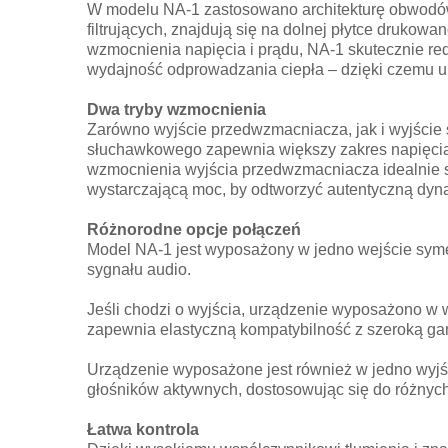
W modelu NA-1 zastosowano architekturę obwodó
filtrujących, znajdują się na dolnej płytce drukow
wzmocnienia napięcia i prądu, NA-1 skutecznie red
wydajność odprowadzania ciepła – dzięki czemu ur
Dwa tryby wzmocnienia
Zarówno wyjście przedwzmacniacza, jak i wyjści
słuchawkowego zapewnia większy zakres napięcia, 
wzmocnienia wyjścia przedwzmacniacza idealnie s
wystarczającą moc, by odtworzyć autentyczną dyna
Różnorodne opcje połączeń
Model NA-1 jest wyposażony w jedno wejście syme
sygnału audio.
Jeśli chodzi o wyjścia, urządzenie wyposażono w
zapewnia elastyczną kompatybilność z szeroką g
Urządzenie wyposażone jest również w jedno wyj
głośników aktywnych, dostosowując się do różnych
Łatwa kontrola