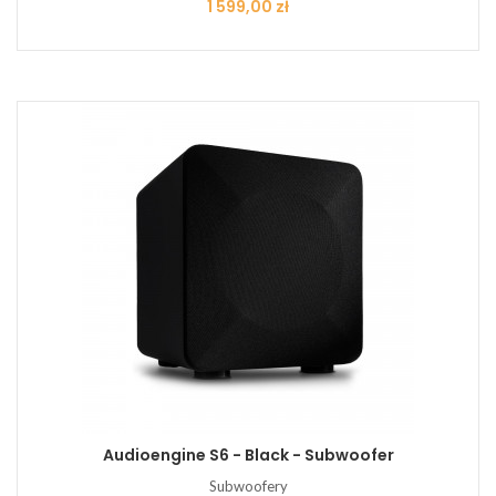
Cena
1 599,00 zł
Audioengine S6 - Black - Subwoofer
Subwoofery