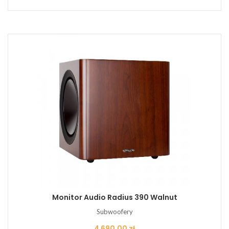
Monitor Audio Radius 390 Walnut
Subwoofery
Cena
4 690,00 zł