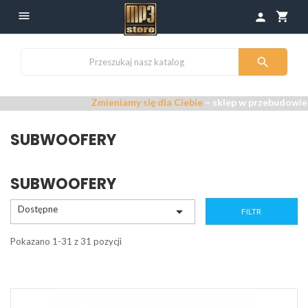

shopping_cart
person

Zmieniamy się dla Ciebie
– sklep w przebudowie –
Przepr
SUBWOOFERY
SUBWOOFERY
Dostępne

FILTR
Pokazano 1-31 z 31 pozycji