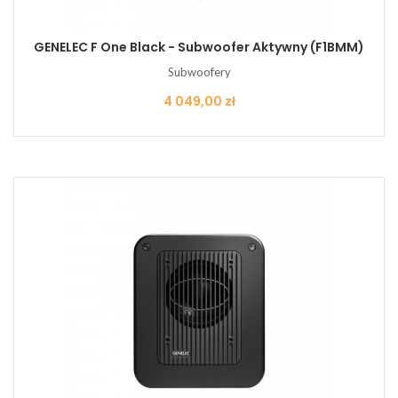
GENELEC F One Black - Subwoofer Aktywny (F1BMM)
Subwoofery
Cena
4 049,00 zł