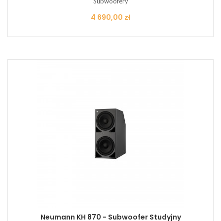
Subwoofery
Cena
4 690,00 zł
Neumann KH 870 - Subwoofer Studyjny