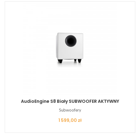
AudioEngine S8 Biały SUBWOOFER AKTYWNY
Subwoofery
Cena
1 599,00 zł