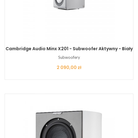
Cambridge Audio Minx X201 - Subwoofer Aktywny - Biały
Subwoofery
Cena
2 090,00 zł