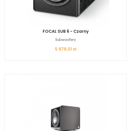
FOCAL SUB 6 - Czarny
Subwoofery
Cena
5 979,01 zł