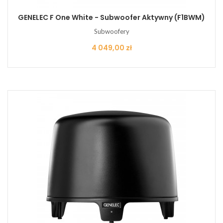
GENELEC F One White - Subwoofer Aktywny (F1BWM)
Subwoofery
Cena
4 049,00 zł