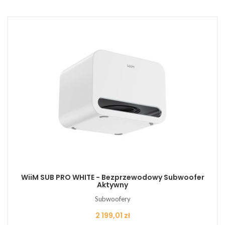
WiiM SUB PRO WHITE - Bezprzewodowy Subwoofer
Aktywny
Subwoofery
Cena
2 199,01 zł