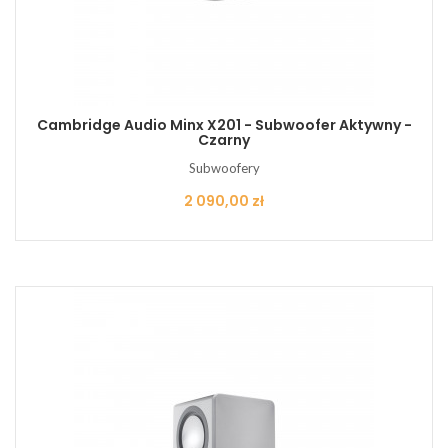
Cambridge Audio Minx X201 - Subwoofer Aktywny -
Czarny
Subwoofery
Cena
2 090,00 zł