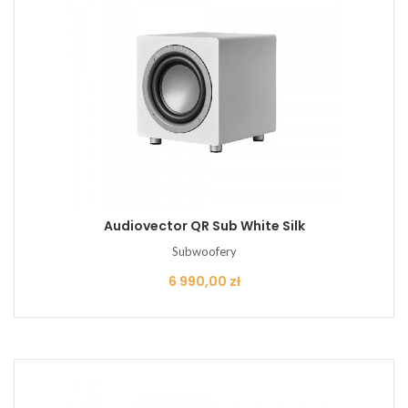
Audiovector QR Sub White Silk
Subwoofery
Cena
6 990,00 zł