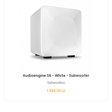
Audioengine S6 - White - Subwoofer
Subwoofery
Cena
1 399,00 zł