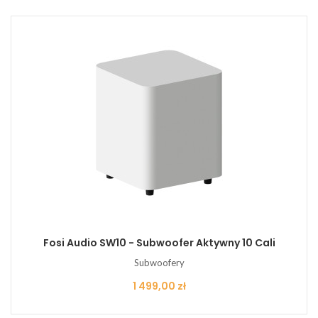
Fosi Audio SW10 - Subwoofer Aktywny 10 Cali
Subwoofery
Cena
1 499,00 zł