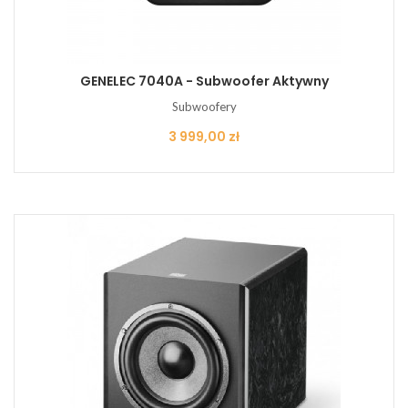
GENELEC 7040A - Subwoofer Aktywny
Subwoofery
Cena
3 999,00 zł