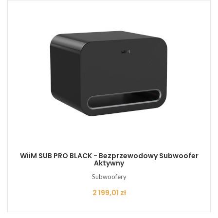
WiiM SUB PRO BLACK - Bezprzewodowy Subwoofer
Aktywny
Subwoofery
Cena
2 199,01 zł