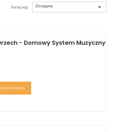
Dostępne

Sortuj wg:
Orzech - Domowy System Muzyczny
J DO KOSZYKA