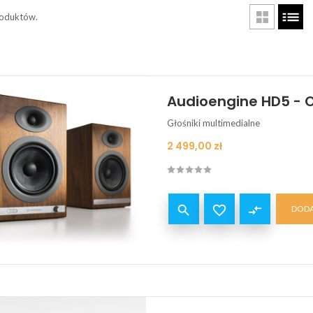
roduktów.
Audioengine HD5 - 
Głośniki multimedialne
Cena
2 499,00 zł


compare_arrows
DODA