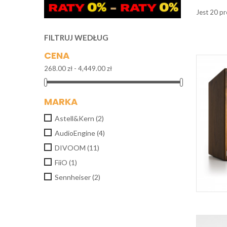
Jest 20 p
FILTRUJ WEDŁUG
CENA
268.00 zł - 4,449.00 zł
MARKA
Astell&Kern
(2)
AudioEngine
(4)
DIVOOM
(11)
FiiO
(1)
Sennheiser
(2)