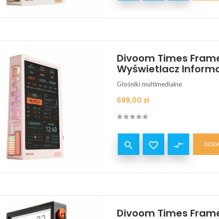
Divoom Times Frame 
Wyświetlacz Inform
Głośniki multimedialne
Cena
699,00 zł


compare_arrows
DODA
Divoom Times Frame 