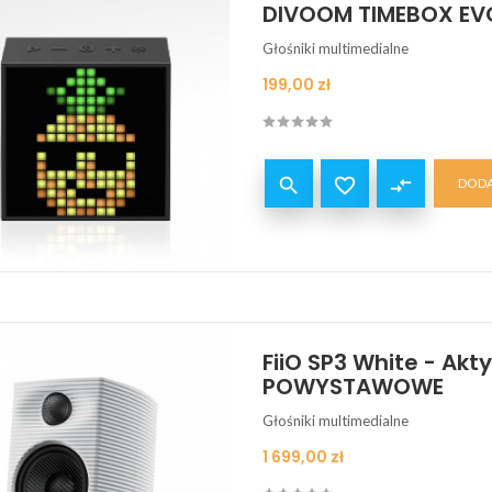
DIVOOM TIMEBOX EVO 
Głośniki multimedialne
Cena
199,00 zł


compare_arrows
DODA
FiiO SP3 White - Akt
POWYSTAWOWE
Głośniki multimedialne
Cena
1 699,00 zł