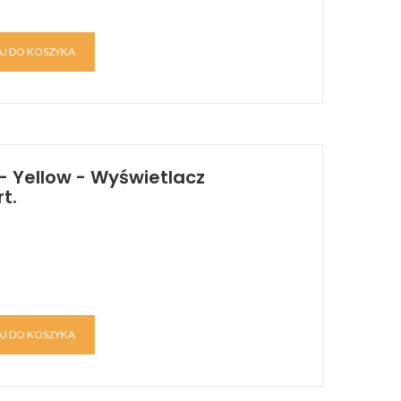
J DO KOSZYKA
 Yellow - Wyświetlacz
t.
J DO KOSZYKA