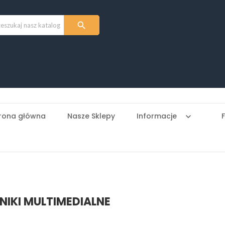

rona główna
Nasze Sklepy
Informacje
keyboard_arrow_down
NIKI MULTIMEDIALNE