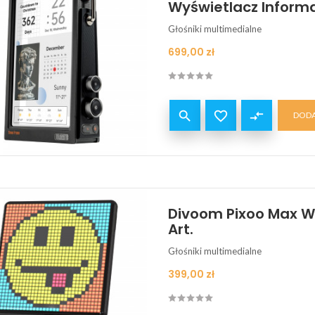
Wyświetlacz Inform
Głośniki multimedialne
Cena
699,00 zł


compare_arrows
DODA
Divoom Pixoo Max Wi
Art.
Głośniki multimedialne
Cena
399,00 zł