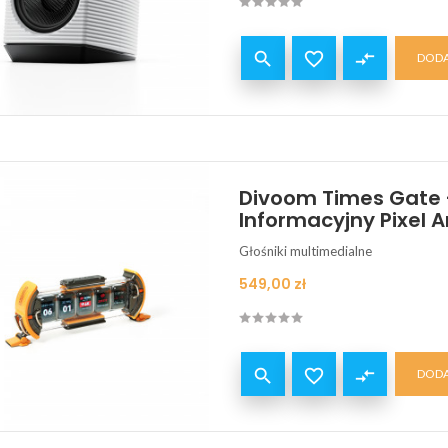


compare_arrows
DODA
Divoom Times Gate -
Informacyjny Pixel Ar
Głośniki multimedialne
Cena
549,00 zł


compare_arrows
DODA