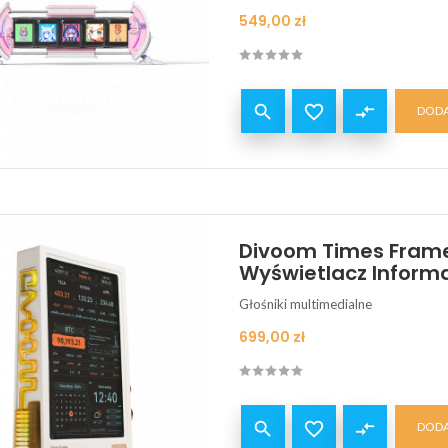
Cena
549,00 zł


compare_arrows
DODA
Divoom Times Frame
Wyświetlacz Inform
Głośniki multimedialne
Cena
699,00 zł


compare_arrows
DODA