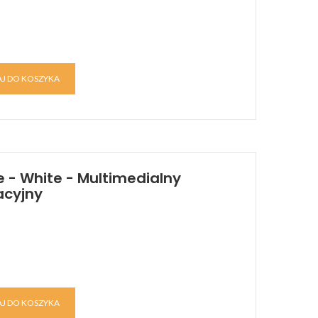
J DO KOSZYKA
 - White - Multimedialny
acyjny
J DO KOSZYKA