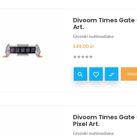
Divoom Times Gate -
Art.
Głośniki multimedialne
Cena
549,00 zł


compare_arrows
DODA
Divoom Times Gate -
Pixel Art.
Głośniki multimedialne