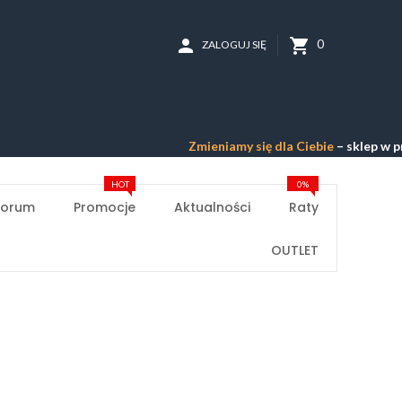
person
shopping_cart
0
ZALOGUJ SIĘ
Zmieniamy się dla Ciebie
– sklep w przebu
HOT
0%
Forum
Promocje
Aktualności
Raty
OUTLET