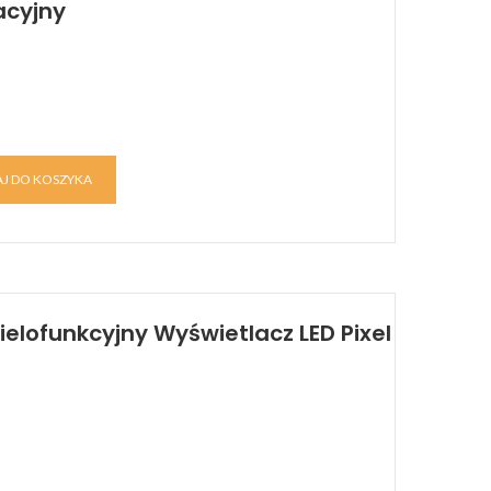
acyjny
J DO KOSZYKA
elofunkcyjny Wyświetlacz LED Pixel