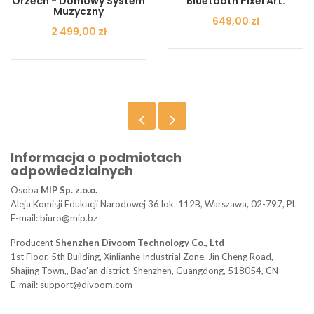
Orzech - Domowy System
Bluetooth Pixel Art.
Muzyczny
Cena
649,00 zł
Cena
2 499,00 zł
Informacja o podmiotach
odpowiedzialnych
Osoba
MIP Sp. z.o.o.
Aleja Komisji Edukacji Narodowej 36 lok. 112B, Warszawa, 02-797, PL
E-mail: biuro@mip.bz
Producent
Shenzhen Divoom Technology Co., Ltd
1st Floor, 5th Building, Xinlianhe Industrial Zone, Jin Cheng Road,
Shajing Town,, Bao'an district, Shenzhen, Guangdong, 518054, CN
E-mail: support@divoom.com