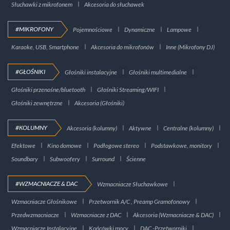
Słuchawki z mikrofonem
Akcesoria do słuchawek
#MIKROFONY
Pojemnościowe
Dynamiczne
Lampowe
Karaoke, USB, Smartphone
Akcesoria do mikrofonów
Inne (Mikrofony DJ)
#GŁOŚNIKI
Głośniki instalacyjne
Głośniki multimedialne
Głośniki przenośne/bluetooth
Głośniki Streaming/WIFI
Głośniki zewnętrzne
Akcesoria (Głośniki)
#KOLUMNY
Akcesoria (kolumny)
Aktywne
Centralne (kolumny)
Efektowe
Kino domowe
Podłogowe stereo
Podstawkowe, monitory
Soundbary
Subwoofery
Surround
Ścienne
#WZMACNIACZE & DAC
Wzmacniacze Słuchawkowe
Wzmacniacze Głośnikowe
Przetwornik A/C , Preamp Gramofonowy
Przedwzmacniacze
Wzmacniacze z DAC
Akcesoria (Wzmacniacze & DAC)
Wzmacniacze Instalacyjne
Końcówki mocy
DAC -Przetworniki