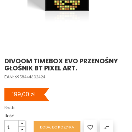
DIVOOM TIMEBOX EVO PRZENOŚNY
GŁOŚNIK BT PIXEL ART.
EAN:
6958444602424
199,00 zł
Brutto
Ilość

compare_arrows
DODAJ DO KOSZYKA