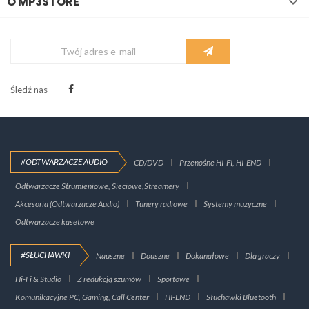
O MP3STORE

Śledź nas
#ODTWARZACZE AUDIO
CD/DVD
Przenośne HI-FI, HI-END
Odtwarzacze Strumieniowe, Sieciowe,Streamery
Akcesoria (Odtwarzacze Audio)
Tunery radiowe
Systemy muzyczne
Odtwarzacze kasetowe
#SŁUCHAWKI
Nauszne
Douszne
Dokanałowe
Dla graczy
Hi-Fi & Studio
Z redukcją szumów
Sportowe
Komunikacyjne PC, Gaming, Call Center
HI-END
Słuchawki Bluetooth