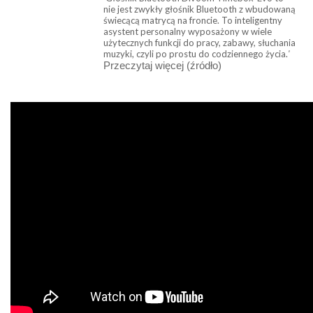
nie jest zwykły głośnik Bluetooth z wbudowaną
świecącą matrycą na froncie. To inteligentny
asystent personalny wyposażony w wiele
użytecznych funkcji do pracy, zabawy, słuchania
muzyki, czyli po prostu do codziennego życia.
'
Przeczytaj więcej (źródło)