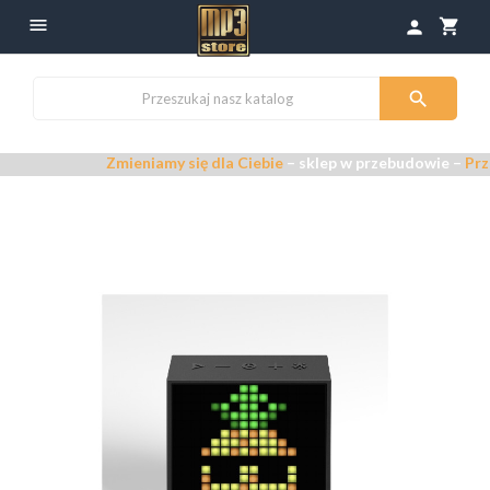

shopping_cart
person

Zmieniamy się dla Ciebie
– sklep w przebudowie –
Przeprasza