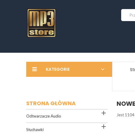
KATEGORIE
St
STRONA GŁÓWNA
NOWE

Jest 1104
Odtwarzacze Audio

Słuchawki