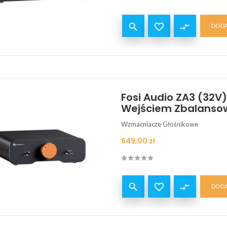


compare_arrows
DODA
Fosi Audio ZA3 (32
Wejściem Zbalanso
Wzmacniacze Głośnikowe
Cena
649,00 zł


compare_arrows
DODA