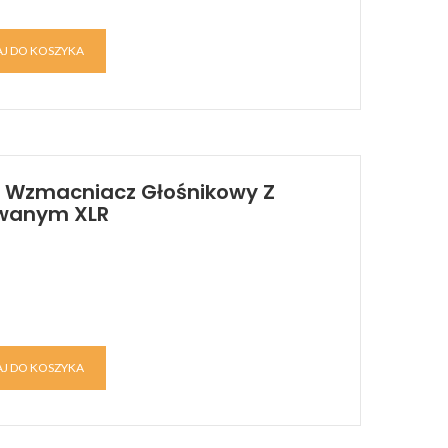
J DO KOSZYKA
V) Wzmacniacz Głośnikowy Z
wanym XLR
J DO KOSZYKA