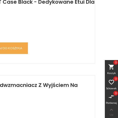
 Case Black - Dedykowane Etui Dla
J DO KOSZYKA
0
shopping_cart
Koszyk
0

zedwzmacniacz Z Wyjściem Na
Schowek
0
compare_arrows
Porównaj

Up