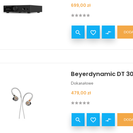
Cena
699,00 zł


compare_arrows
DODA
Beyerdynamic DT 30
Dokanałowe
Cena
479,00 zł


compare_arrows
DODA