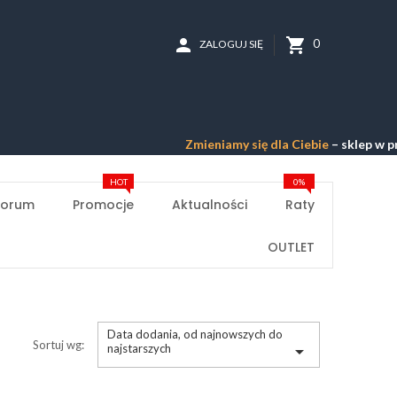
person
shopping_cart
0
ZALOGUJ SIĘ
Zmieniamy się dla Ciebie
– sklep w przebu
HOT
0%
Forum
Promocje
Aktualności
Raty
OUTLET
Data dodania, od najnowszych do
Sortuj wg:
najstarszych
