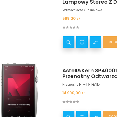
Lampowy Stereo Z DA
Wzmacniacze Głośnikowe
Cena
599,00 zł


compare_arrows
DODA
Astell&Kern SP4000T
Przenośny Odtwarza
Przenośne HI-FI, HI-END
Cena
14 990,00 zł
DODA