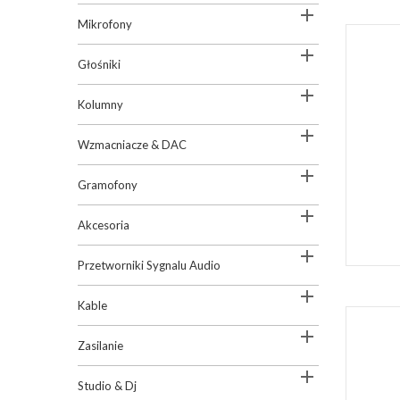

Mikrofony

Głośniki

Kolumny

Wzmacniacze & DAC

Gramofony

Akcesoria

Przetworniki Sygnalu Audio

Kable

Zasilanie

Studio & Dj