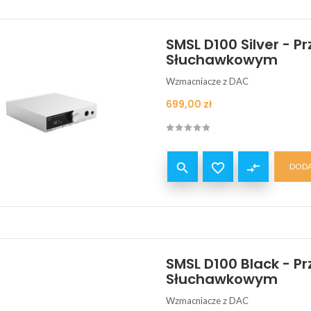
SMSL D100 Silver -
Słuchawkowym
Wzmacniacze z DAC
Cena
699,00 zł


compare_arrows
DODA
SMSL D100 Black - 
Słuchawkowym
Wzmacniacze z DAC