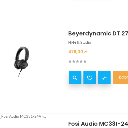
Beyerdynamic DT 27
Hi-Fi & Studio
Cena
479,00 zł


compare_arrows
DODA
Fosi Audio MC331-2