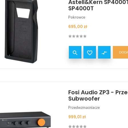
Astell&Kern SP4000T
SP4000T
Pokrowce
Cena
695,00 zł


compare_arrows
DODA
Fosi Audio ZP3 - Pr
Subwoofer
Przedwzmacniacze
Cena
999,01 zł