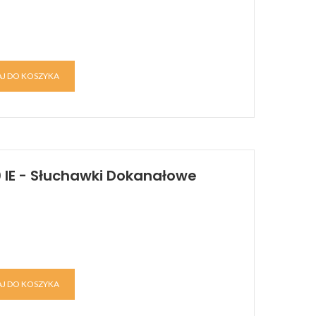
J DO KOSZYKA
 IE - Słuchawki Dokanałowe
J DO KOSZYKA