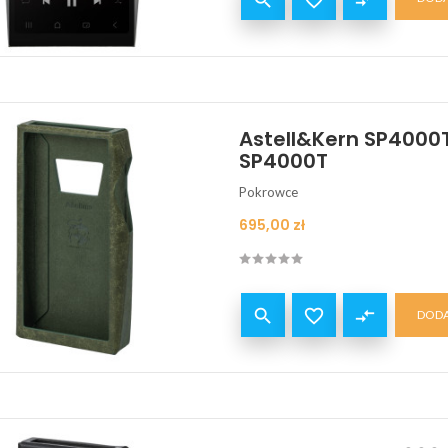


compare_arrows
Astell&Kern SP4000T
SP4000T
Pokrowce
Cena
695,00 zł


compare_arrows
DODA