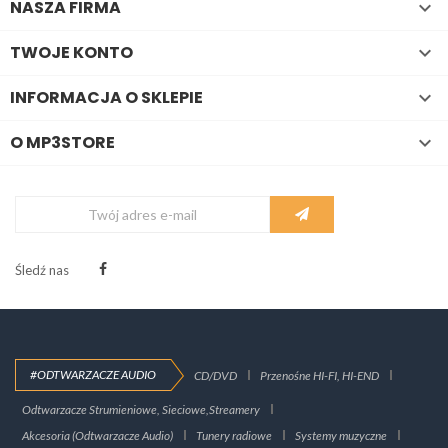
NASZA FIRMA

TWOJE KONTO

INFORMACJA O SKLEPIE

O MP3STORE

Śledź nas
#ODTWARZACZE AUDIO
CD/DVD
Przenośne HI-FI, HI-END
Odtwarzacze Strumieniowe, Sieciowe,Streamery
Akcesoria (Odtwarzacze Audio)
Tunery radiowe
Systemy muzyczne