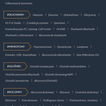
Odtwarzacze kasetowe
#SŁUCHAWKI
Nauszne
Douszne
Dokanałowe
Dla graczy
Hi-Fi & Studio
Z redukcją szumów
Sportowe
Komunikacyjne PC, Gaming, Call Center
HI-END
Słuchawki Bluetooth
Słuchawki z mikrofonem
Akcesoria do słuchawek
#MIKROFONY
Pojemnościowe
Dynamiczne
Lampowe
Karaoke, USB, Smartphone
Akcesoria do mikrofonów
Inne (Mikrofony DJ)
#GŁOŚNIKI
Głośniki instalacyjne
Głośniki multimedialne
Głośniki przenośne/bluetooth
Głośniki Streaming/WIFI
Głośniki zewnętrzne
Akcesoria (Głośniki)
#KOLUMNY
Akcesoria (kolumny)
Aktywne
Centralne (kolumny)
Efektowe
Kino domowe
Podłogowe stereo
Podstawkowe, monitory