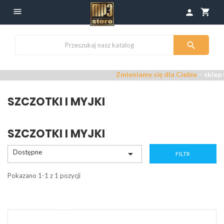

shopping_cart
person

Zmieniamy się dla Ciebie
– sklep 
SZCZOTKI I MYJKI
SZCZOTKI I MYJKI
Dostępne

FILTR
Pokazano 1-1 z 1 pozycji