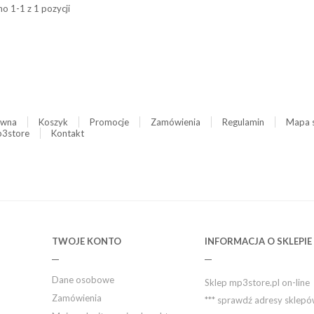
o 1-1 z 1 pozycji
ówna
Koszyk
Promocje
Zamówienia
Regulamin
Mapa 
3store
Kontakt
TWOJE KONTO
INFORMACJA O SKLEPIE
Dane osobowe
Sklep mp3store.pl on-line
Zamówienia
*** sprawdź adresy sklep