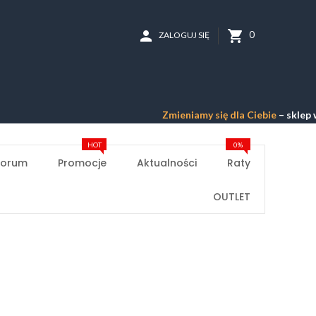
person
shopping_cart
0
ZALOGUJ SIĘ
Zmieniamy się dla Ciebie
– sklep w 
HOT
0%
Forum
Promocje
Aktualności
Raty
OUTLET