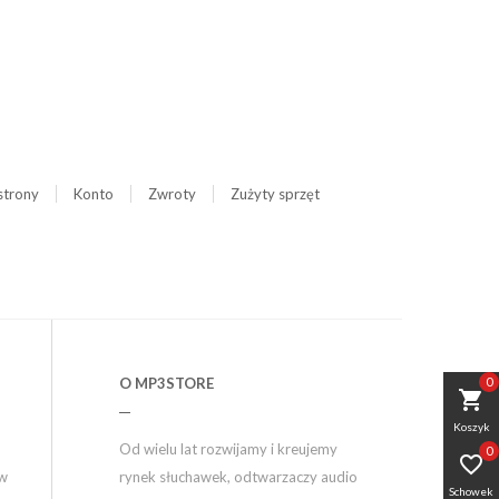
strony
Konto
Zwroty
Zużyty sprzęt
0
O MP3STORE
shopping_cart
Koszyk
Od wielu lat rozwijamy i kreujemy
0

ów
rynek słuchawek, odtwarzaczy audio
Schowek