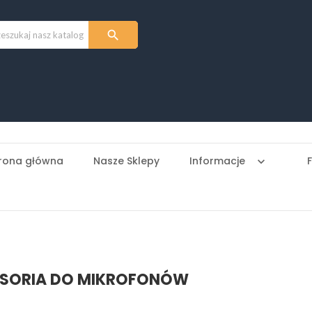

rona główna
Nasze Sklepy
Informacje
keyboard_arrow_down
SORIA DO MIKROFONÓW