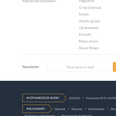
Najczęściej kupowane
Regulamin
O mp3store.pl
Serwis
Zużyty sprzęt
Opakowania
Kontakt
Mapa strony
Nasze Sklepy
Newsletter
#ODTWARZACZE AUDIO
CD/DVD
Przenośne HI-FI, HI-EN
#SŁUCHAWKI
Nauszne
Douszne
Dokanałowe
Dla 
Słuchawki z mikrofonem
Akcesoria do słuchawek