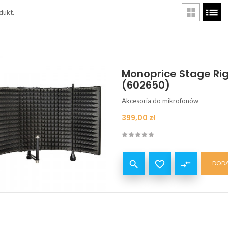
dukt.
Monoprice Stage Rig
(602650)
Akcesoria do mikrofonów
Cena
399,00 zł


compare_arrows
DODA