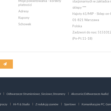
Moje pokwitowania - korekty
stacjonarnych w zakładce 
płatności
sklepy ***
Adresy
Hajoty 61/MIP - Sklep on-l
Kupony
01-821 Warszawa
Schowek
Polska
Zadzwoń do nas:
515101
(Pn-Pt 11-18)
D
Odtwarzacze Strumieniowe, Sieciowe,Streamery
Akcesoria (Odtwarzacze Audio)
graczy
Hi-Fi & Studio
Z redukcją szumów
Sportowe
Komunikacyjne PC, Gami