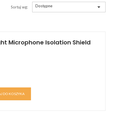
Dostępne

Sortuj wg:
ht Microphone Isolation Shield
J DO KOSZYKA