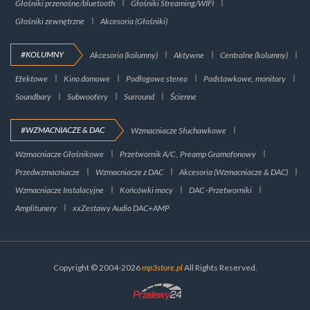
Głośniki przenośne/bluetooth
Głośniki Streaming/WIFI
Głośniki zewnętrzne
Akcesoria (Głośniki)
#KOLUMNY
Akcesoria (kolumny)
Aktywne
Centralne (kolumny)
Efektowe
Kino domowe
Podłogowe stereo
Podstawkowe, monitory
Soundbary
Subwoofery
Surround
Ścienne
#WZMACNIACZE & DAC
Wzmacniacze Słuchawkowe
Wzmacniacze Głośnikowe
Przetwornik A/C , Preamp Gramofonowy
Przedwzmacniacze
Wzmacniacze z DAC
Akcesoria (Wzmacniacze & DAC)
Wzmacniacze Instalacyjne
Końcówki mocy
DAC -Przetworniki
Amplitunery
xxZestawy Audio DAC+AMP
Copyright © 2004-2026
mp3store.pl
All Rights Reserved.