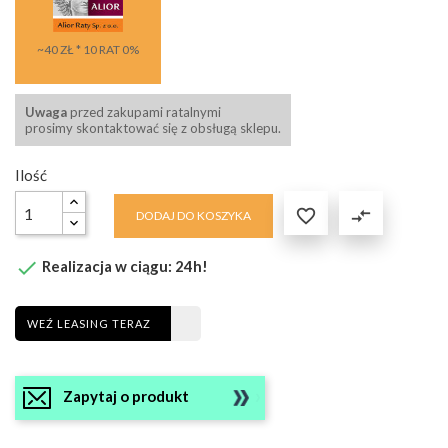
~40 ZŁ * 10 RAT 0%
Uwaga
przed zakupami ratalnymi
prosimy skontaktować się z obsługą sklepu.
Ilość

compare_arrows
DODAJ DO KOSZYKA

Realizacja w ciągu: 24h!
WEŹ LEASING TERAZ
Zapytaj o produkt