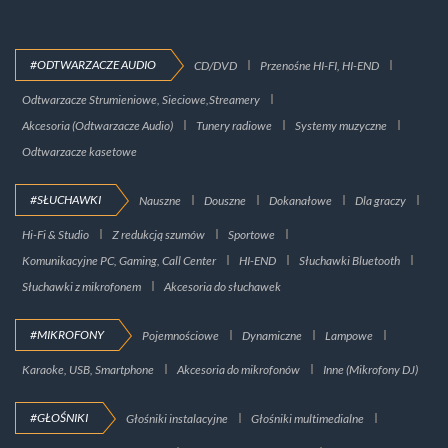
#ODTWARZACZE AUDIO
CD/DVD
Przenośne HI-FI, HI-END
Odtwarzacze Strumieniowe, Sieciowe,Streamery
Akcesoria (Odtwarzacze Audio)
Tunery radiowe
Systemy muzyczne
Odtwarzacze kasetowe
#SŁUCHAWKI
Nauszne
Douszne
Dokanałowe
Dla graczy
Hi-Fi & Studio
Z redukcją szumów
Sportowe
Komunikacyjne PC, Gaming, Call Center
HI-END
Słuchawki Bluetooth
Słuchawki z mikrofonem
Akcesoria do słuchawek
#MIKROFONY
Pojemnościowe
Dynamiczne
Lampowe
Karaoke, USB, Smartphone
Akcesoria do mikrofonów
Inne (Mikrofony DJ)
#GŁOŚNIKI
Głośniki instalacyjne
Głośniki multimedialne