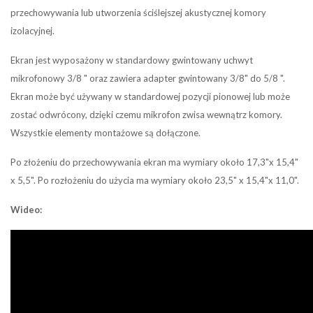
przechowywania lub utworzenia ściślejszej akustycznej komory
izolacyjnej.
Ekran jest wyposażony w standardowy gwintowany uchwyt
mikrofonowy 3/8 " oraz zawiera adapter gwintowany 3/8" do 5/8 ".
Ekran może być używany w standardowej pozycji pionowej lub może
zostać odwrócony, dzięki czemu mikrofon zwisa wewnątrz komory.
Wszystkie elementy montażowe są dołączone.
Po złożeniu do przechowywania ekran ma wymiary około 17,3"x 15,4"
x 5,5". Po rozłożeniu do użycia ma wymiary około 23,5" x 15,4"x 11,0".
Wideo: