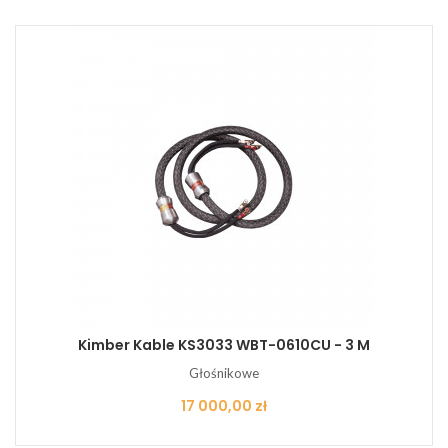
Kimber Kable KS3033 WBT-0610CU - 3 M
Głośnikowe
Cena
17 000,00 zł