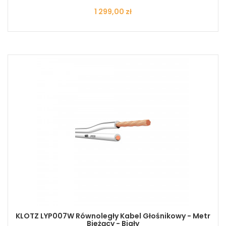
Cena
1 299,00 zł
KLOTZ LYP007W Równoległy Kabel Głośnikowy - Metr
Bieżący - Biały