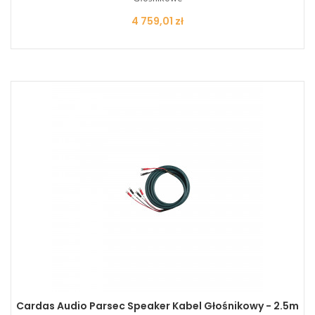
Cena
4 759,01 zł
Cardas Audio Parsec Speaker Kabel Głośnikowy - 2.5m