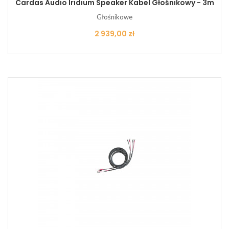
Cardas Audio Iridium Speaker Kabel Głośnikowy - 3m
Głośnikowe
Cena
2 939,00 zł