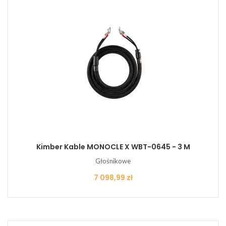
Kimber Kable MONOCLE X WBT-0645 - 3 M
Głośnikowe
Cena
7 098,99 zł