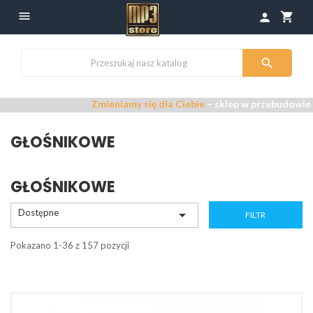

shopping_cart
person

Zmieniamy się dla Ciebie
– sklep w przebudowie –
Prze
GŁOŚNIKOWE
GŁOŚNIKOWE
Dostępne

FILTR
Pokazano 1-36 z 157 pozycji