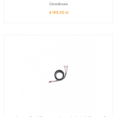
Głośnikowe
Cena
4 199,00 zł