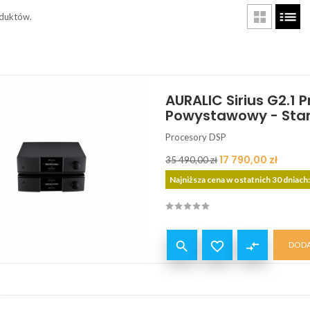
oduktów.
AURALIC Sirius G2.1 
Powystawowy - Stan
Procesory DSP
Cena
Cena
17 790,00 zł
35 490,00 zł
podstawowa
Najniższa cena w ostatnich 30 dniach:


compare_arrows
DODA