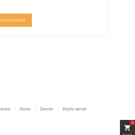
J DO KOSZYKA
strony
Konto
Zwroty
Zużyty sprzęt
0
shopping_cart
Koszyk