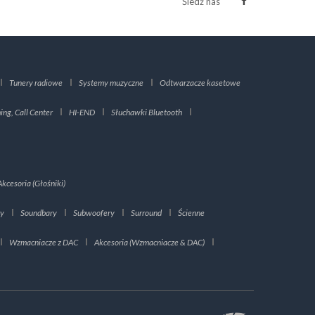
Śledź nas
Tunery radiowe
Systemy muzyczne
Odtwarzacze kasetowe
ng, Call Center
HI-END
Słuchawki Bluetooth
Akcesoria (Głośniki)
ry
Soundbary
Subwoofery
Surround
Ścienne
Wzmacniacze z DAC
Akcesoria (Wzmacniacze & DAC)