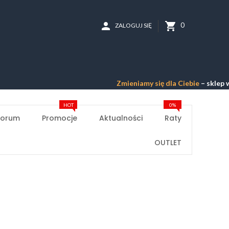
person
shopping_cart
0
ZALOGUJ SIĘ
Zmieniamy się dla Ciebie
– sklep w p
HOT
0%
Forum
Promocje
Aktualności
Raty
OUTLET