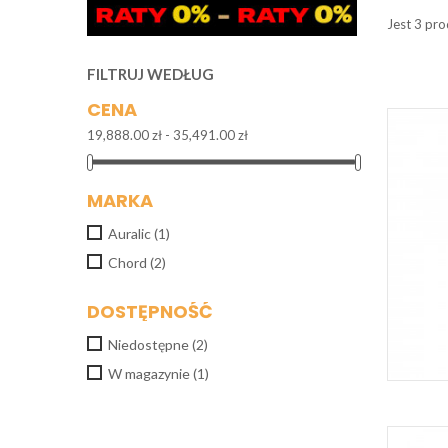
Jest 3 pr
FILTRUJ WEDŁUG
CENA
19,888.00 zł - 35,491.00 zł
MARKA
Auralic
(1)
Chord
(2)
DOSTĘPNOŚĆ
Niedostępne
(2)
W magazynie
(1)