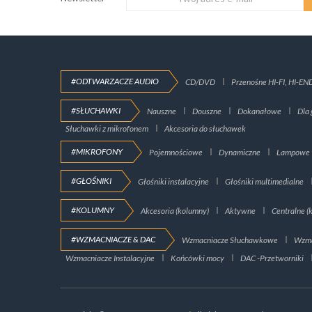
#ODTWARZACZE AUDIO
CD/DVD
Przenośne HI-FI, HI-EN
#SŁUCHAWKI
Nauszne
Douszne
Dokanałowe
Dla 
Słuchawki z mikrofonem
Akcesoria do słuchawek
#MIKROFONY
Pojemnościowe
Dynamiczne
Lampowe
#GŁOŚNIKI
Głośniki instalacyjne
Głośniki multimedialne
#KOLUMNY
Akcesoria (kolumny)
Aktywne
Centralne (
#WZMACNIACZE & DAC
Wzmacniacze Słuchawkowe
Wzma
Wzmacniacze Instalacyjne
Końcówki mocy
DAC -Przetworniki