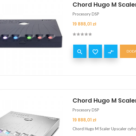
Chord Hugo M Scaler
Procesory DSP
Cena
19 888,01 zł


compare_arrows
DODA
Chord Hugo M Scaler 
Procesory DSP
Cena
19 888,01 zł
Chord Hugo M Scaler Upscaler cyf