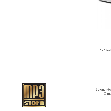
Pokazan
Strona gł
O mp