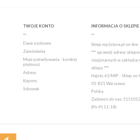
TWOJE KONTO
INFORMACJA O SKLEPIE
Dane osobowe
Sklep mp3store.pl on-line
Zamówienia
*** sprawdź adresy sklep
Moje pokwitowania - korekty
stacjonarnych w zakładce 
płatności
sklepy ***
Adresy
Hajoty 61/MIP - Sklep on-l
Kupony
01-821 Warszawa
Schowek
Polska
Zadzwoń do nas:
515101
(Pn-Pt 11-18)