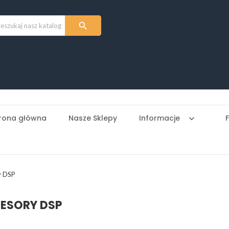

rona główna
Nasze Sklepy
Informacje
keyboard_arrow_down
y DSP
ESORY DSP