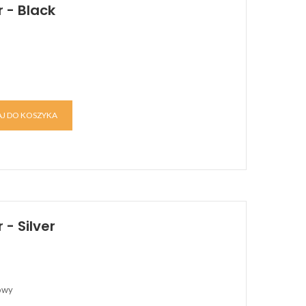
 - Black
J DO KOSZYKA
- Silver
rowy