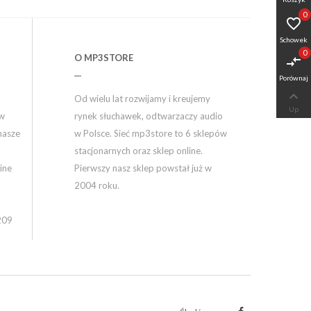
0

Schowek
0
O MP3STORE
compare_arrows
Porównaj

Od wielu lat rozwijamy i kreujemy
Up
ów
rynek słuchawek, odtwarzaczy audio
nasze
w Polsce. Sieć mp3store to 6 sklepów
stacjonarnych oraz sklep online.
ine
Pierwszy nasz sklep powstał już w
2004 roku.
209