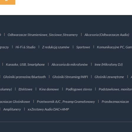
D
Odtwarzacze Strumieniowe, Sieciowe,Streamery
Akcesoria (Odtwarzacze Audio)
graczy
Hi-Fi & Studio
Z redukcją szumów
Sportowe
Komunikacyjne PC, Gami
Karaoke, USB, Smartphone
Akcesoria do mikrofonów
Inne (Mikrofony DJ)
Głośniki przenośne/bluetooth
Głośniki Streaming/WIFI
Głośniki zewnętrzne
kolumny)
Efektowe
Kino domowe
Podłogowe stereo
Podstawkowe, monito
cniacze Głośnikowe
Przetwornik A/C , Preamp Gramofonowy
Przedwzmacniacze
Amplitunery
xxZestawy Audio DAC+AMP