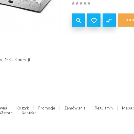


compare_arrows
DODA
o 1-3 z 3 pozycji
ówna
Koszyk
Promocje
Zamówienia
Regulamin
Mapa 
3store
Kontakt