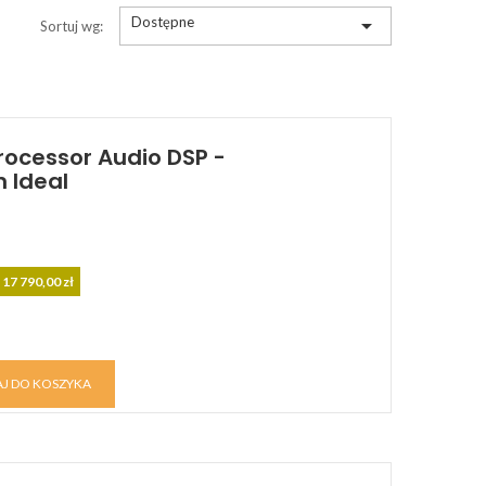
Dostępne

Sortuj wg:
Processor Audio DSP -
 Ideal
 17 790,00 zł
J DO KOSZYKA