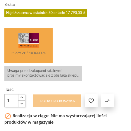
Brutto
Najniższa cena w ostatnich 30 dniach: 17 790,00 zł
~1779 ZŁ * 10 RAT 0%
Uwaga
przed zakupami ratalnymi
prosimy skontaktować się z obsługą sklepu.
Ilość

compare_arrows
DODAJ DO KOSZYKA

Realizacja w ciągu: Nie ma wystarczającej ilości
produktów w magazynie