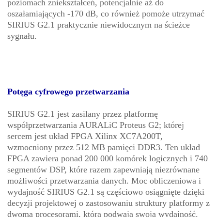
poziomach zniekształceń, potencjalnie aż do
oszałamiających -170 dB, co również pomoże utrzymać
SIRIUS G2.1 praktycznie niewidocznym na ścieżce
sygnału.
Potęga cyfrowego przetwarzania
SIRIUS G2.1 jest zasilany przez platformę
współprzetwarzania AURALiC Proteus G2; której
sercem jest układ FPGA Xilinx XC7A200T,
wzmocniony przez 512 MB pamięci DDR3. Ten układ
FPGA zawiera ponad 200 000 komórek logicznych i 740
segmentów DSP, które razem zapewniają niezrównane
możliwości przetwarzania danych. Moc obliczeniowa i
wydajność SIRIUS G2.1 są częściowo osiągnięte dzięki
decyzji projektowej o zastosowaniu struktury platformy z
dwoma procesorami, która podwaja swoją wydajność.