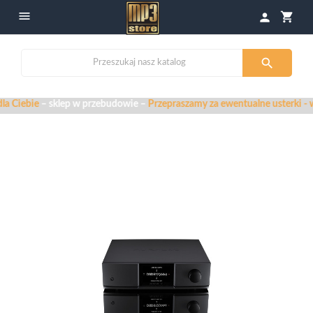

shopping_cart
person

e
– sklep w przebudowie –
Przepraszamy za ewentualne usterki - widzisz b