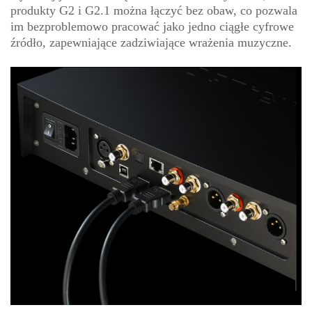
produkty G2 i G2.1 można łączyć bez obaw, co pozwala
im bezproblemowo pracować jako jedno ciągłe cyfrowe
źródło, zapewniające zadziwiające wrażenia muzyczne.