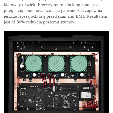
klarowny dźwięk. Precyzyjny re-clocking zmniejsza
jitter, a zupełnie nowa izolacja galwaniczna zapewnia
jeszcze lepszą ochronę przed szumami EMI. Rezultatem
jest aż 80% redukcja poziomu szumów.