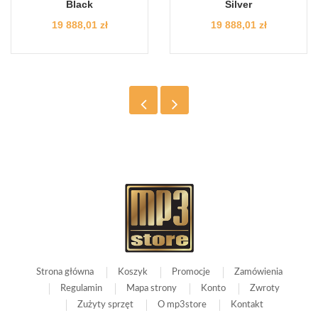
Black
Silver
Cena
Cena
19 888,01 zł
19 888,01 zł
Strona główna
Koszyk
Promocje
Zamówienia
Regulamin
Mapa strony
Konto
Zwroty
Zużyty sprzęt
O mp3store
Kontakt