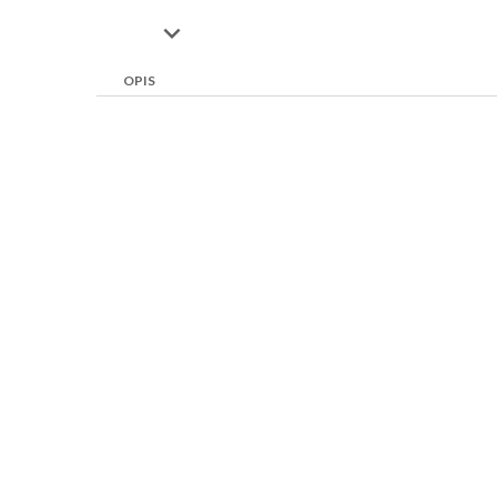

OPIS