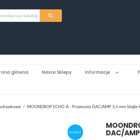

rona główna
Nasze Sklepy
Informacje
keyboard_arrow_down
łuchawkowe
MOONDROP ECHO-A - Przenośny DAC/AMP 3,5 mm Single-
MOONDRO
DAC/AMP 
NOWY