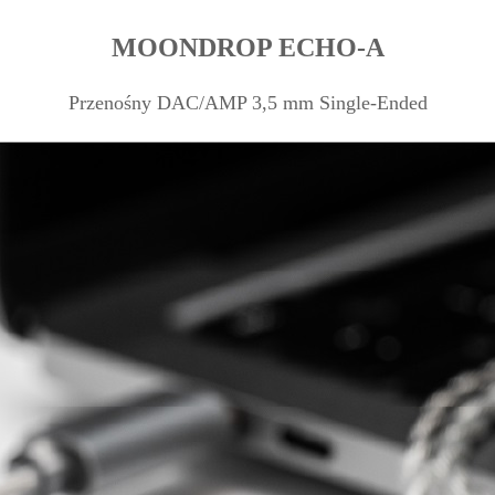
MOONDROP ECHO-A
Przenośny DAC/AMP 3,5 mm Single-Ended