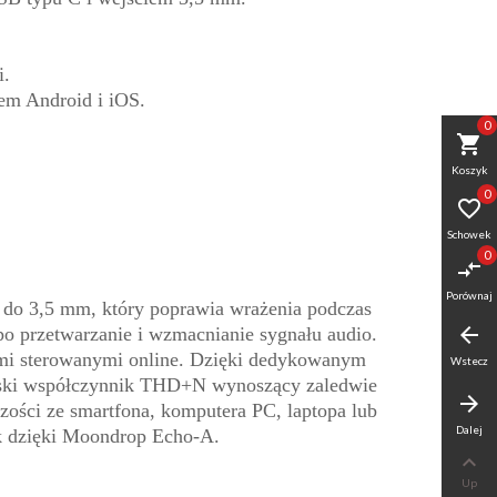
i.
em Android i iOS.
0
shopping_cart
Koszyk
0

Schowek
0
compare_arrows
Porównaj
do 3,5 mm, który poprawia wrażenia podczas
arrow_back
o przetwarzanie i wzmacnianie sygnału audio.
ami sterowanymi online. Dzięki dedykowanym
Wstecz
iski współczynnik THD+N wynoszący zaledwie
arrow_forward
ości ze smartfona, komputera PC, laptopa lub
Dalej
ęk dzięki Moondrop Echo-A.

Up