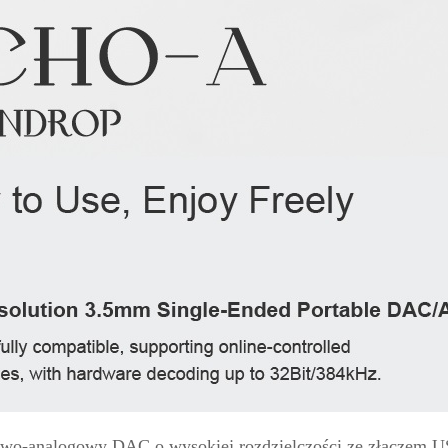
rowo-analogowy DAC o wysokiej rozdzielczości ze złączem U