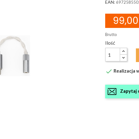
EAN:
697258550
99,00 
Brutto
Ilość

Realizacja w
Zapytaj 