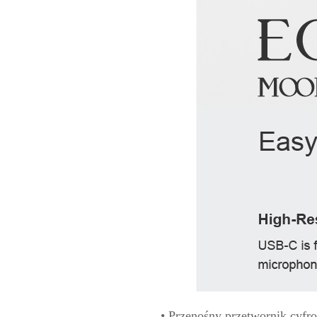
• Przenośny przetwornik cyf