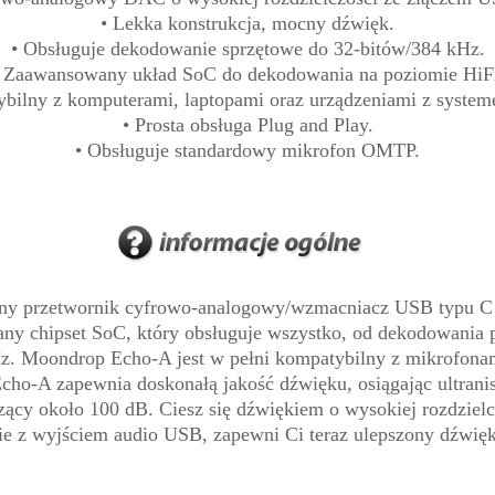
• Lekka konstrukcja, mocny dźwięk.
• Obsługuje dekodowanie sprzętowe do 32-bitów/384 kHz.
 Zaawansowany układ SoC do dekodowania na poziomie HiF
ybilny z komputerami, laptopami oraz urządzeniami z system
• Prosta obsługa Plug and Play.
• Obsługuje standardowy mikrofon OMTP.
ny przetwornik cyfrowo-analogowy/wzmacniacz USB typu C 
 chipset SoC, który obsługuje wszystko, od dekodowania p
z. Moondrop Echo-A jest w pełni kompatybilny z mikrofon
ho-A zapewnia doskonałą jakość dźwięku, osiągając ultran
y około 100 dB. Ciesz się dźwiękiem o wysokiej rozdzielcz
ie z wyjściem audio USB, zapewni Ci teraz ulepszony dźwi