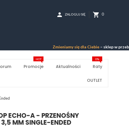
person
shopping_cart
0
ZALOGUJ SIĘ
Zmieniamy się dla Ciebie
– sklep w przebudowie –
P
HOT
0%
Forum
Promocje
Aktualności
Raty
OUTLET
Ended
P ECHO-A - PRZENOŚNY
3,5 MM SINGLE-ENDED