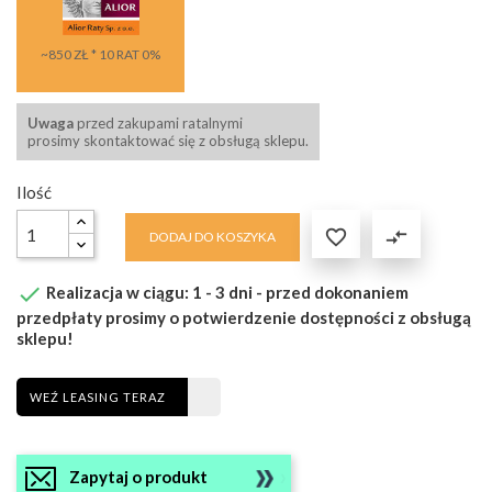
~850 ZŁ * 10 RAT 0%
Uwaga
przed zakupami ratalnymi
prosimy skontaktować się z obsługą sklepu.
Ilość

compare_arrows
DODAJ DO KOSZYKA

Realizacja w ciągu: 1 - 3 dni - przed dokonaniem
przedpłaty prosimy o potwierdzenie dostępności z obsługą
sklepu!
WEŹ LEASING TERAZ
Zapytaj o produkt