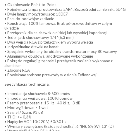
• Okablowanie Point-to-Point
• Pojedyncza lampa prostownicza 5AR4. Bezpośredni zamiennik: 5U4G
• Dwie lampy mocy/sterujące: 13DE7
• Pseudo-podwójne zasilanie
• Konstrukcja 100% lampowa. Brak półprzewodników w całym
układzie
• Przełącznik dla słuchawek o niskiej lub wysokiej impedancji
• Jeden jack słuchawkowy 1/4 "(6,3 mm)
• Dwa wejścia RCA z przełącznikiem wyboru wejścia
• Indywidualne dławiki na kanał
• Specjalnie wykonany toroidalny transformator mocy 80 watowy
• Aluminiowa obudowa, anodyzowane wykończenie
• Pokrętło regulacji głośności i przełącznik zasilania wykonane z
aluminium
• Złocone RCA
• Powlekane srebrem przewody w osłonie Teflonowej
Specyfikacja techniczna:
• Impedancja słuchawek: 8-600 omów
• Impedancja wejściowa: 100 Kiloomów
• Pasmo przenoszenia: 15 Hz - 40 kHz, -3 dB
• Moc wyjściowa: > 1 wat
• Sygnał / Szum: 93 dB
• THD: <= 0,3%
• Napięcie: AC 110/220 V, 50/60 Hz
• Wymiary zewnętrzne (każda jednostka): 6 "(H), 5½ (W), 13" (D)
• Waga: AMP 12 lbs, PSU: 10 lbs