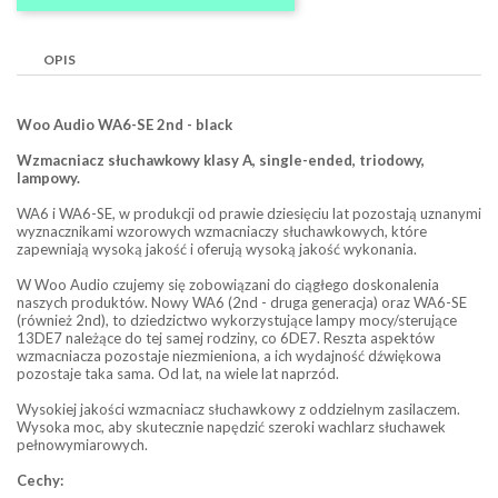
OPIS
Woo Audio WA6-SE 2nd - black
Wzmacniacz słuchawkowy klasy A, single-ended, triodowy,
lampowy.
WA6 i WA6-SE, w produkcji od prawie dziesięciu lat pozostają uznanymi
wyznacznikami wzorowych wzmacniaczy słuchawkowych, które
zapewniają wysoką jakość i oferują wysoką jakość wykonania.
W Woo Audio czujemy się zobowiązani do ciągłego doskonalenia
naszych produktów. Nowy WA6 (2nd - druga generacja) oraz WA6-SE
(również 2nd), to dziedzictwo wykorzystujące lampy mocy/sterujące
13DE7 należące do tej samej rodziny, co 6DE7. Reszta aspektów
wzmacniacza pozostaje niezmieniona, a ich wydajność dźwiękowa
pozostaje taka sama. Od lat, na wiele lat naprzód.
Wysokiej jakości wzmacniacz słuchawkowy z oddzielnym zasilaczem.
Wysoka moc, aby skutecznie napędzić szeroki wachlarz słuchawek
pełnowymiarowych.
Cechy: