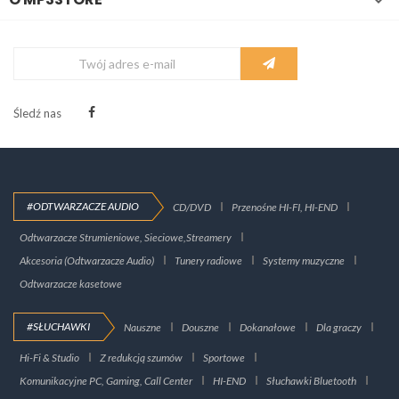
Śledź nas
#ODTWARZACZE AUDIO
CD/DVD
Przenośne HI-FI, HI-END
Odtwarzacze Strumieniowe, Sieciowe,Streamery
Akcesoria (Odtwarzacze Audio)
Tunery radiowe
Systemy muzyczne
Odtwarzacze kasetowe
#SŁUCHAWKI
Nauszne
Douszne
Dokanałowe
Dla graczy
Hi-Fi & Studio
Z redukcją szumów
Sportowe
Komunikacyjne PC, Gaming, Call Center
HI-END
Słuchawki Bluetooth