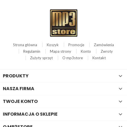
Strona główna
Koszyk
Promocje
Zamówienia
Regulamin
Mapa strony
Konto
Zwroty
Zużyty sprzęt
O mp3store
Kontakt
PRODUKTY

NASZA FIRMA

TWOJE KONTO

INFORMACJA O SKLEPIE

O MP3STORE
