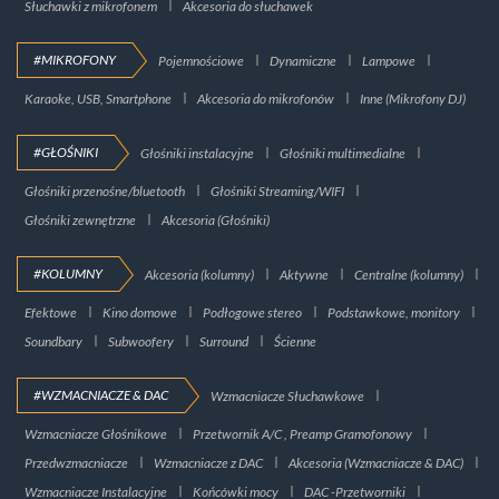
Słuchawki z mikrofonem
Akcesoria do słuchawek
#MIKROFONY
Pojemnościowe
Dynamiczne
Lampowe
Karaoke, USB, Smartphone
Akcesoria do mikrofonów
Inne (Mikrofony DJ)
#GŁOŚNIKI
Głośniki instalacyjne
Głośniki multimedialne
Głośniki przenośne/bluetooth
Głośniki Streaming/WIFI
Głośniki zewnętrzne
Akcesoria (Głośniki)
#KOLUMNY
Akcesoria (kolumny)
Aktywne
Centralne (kolumny)
Efektowe
Kino domowe
Podłogowe stereo
Podstawkowe, monitory
Soundbary
Subwoofery
Surround
Ścienne
#WZMACNIACZE & DAC
Wzmacniacze Słuchawkowe
Wzmacniacze Głośnikowe
Przetwornik A/C , Preamp Gramofonowy
Przedwzmacniacze
Wzmacniacze z DAC
Akcesoria (Wzmacniacze & DAC)
Wzmacniacze Instalacyjne
Końcówki mocy
DAC -Przetworniki