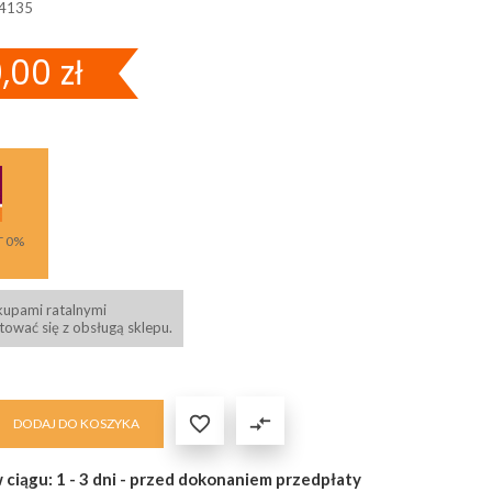
4135
,00 zł
T 0%
kupami ratalnymi
ować się z obsługą sklepu.

compare_arrows
DODAJ DO KOSZYKA
 ciągu: 1 - 3 dni - przed dokonaniem przedpłaty