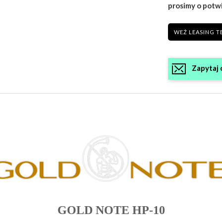
prosimy o potw
WEŹ LEASING T
Zapytaj 
GOLD NOTE HP-10