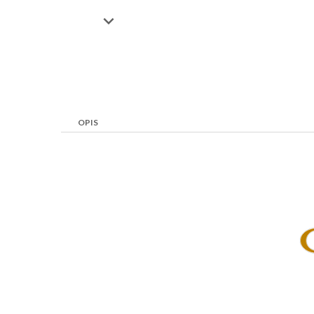

OPIS