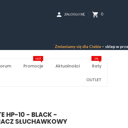
person
shopping_cart
0
ZALOGUJ SIĘ
Zmieniamy się dla Ciebie
– sklep w przebudowie –
Pr
HOT
0%
Forum
Promocje
Aktualności
Raty
OUTLET
E HP-10 - BLACK -
IACZ SŁUCHAWKOWY