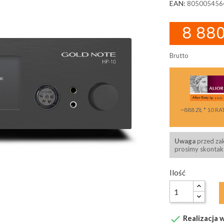
EAN:
805005456
8 880
Brutto
~888 ZŁ * 10 RA
Uwaga
przed za
prosimy skontakt
Ilość

Realizacja w