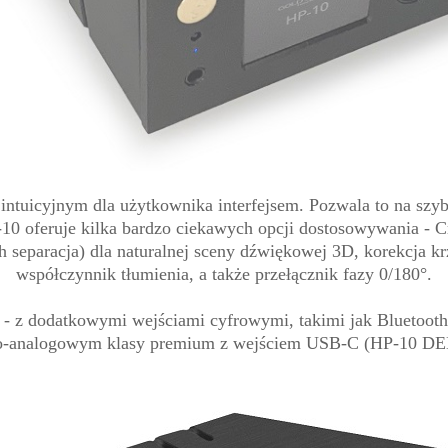
tuicyjnym dla użytkownika interfejsem. Pozwala to na szybk
0 oferuje kilka bardzo ciekawych opcji dostosowywania - C
 ich separacja) dla naturalnej sceny dźwiękowej 3D, korekcja
współczynnik tłumienia, a także przełącznik fazy 0/180°.
 - z dodatkowymi wejściami cyfrowymi, takimi jak Bluetoot
o-analogowym klasy premium z wejściem USB-C (HP-10 D