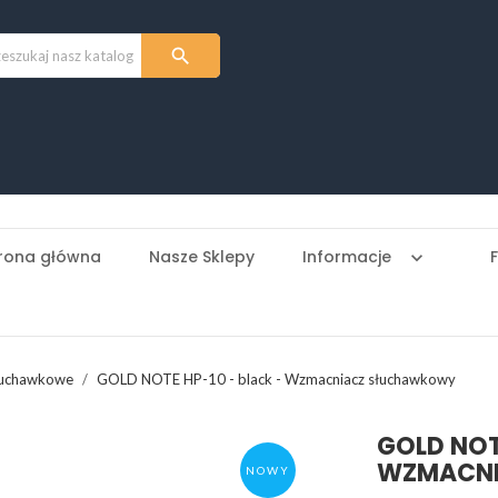

rona główna
Nasze Sklepy
Informacje
keyboard_arrow_down
łuchawkowe
GOLD NOTE HP-10 - black - Wzmacniacz słuchawkowy
GOLD NOT
WZMACN
NOWY