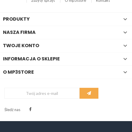
Zużyty sprzęt
O mp3store
Kontakt
PRODUKTY

NASZA FIRMA

TWOJE KONTO

INFORMACJA O SKLEPIE

O MP3STORE

Śledź nas