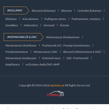
#KOLUMNY
Akcesoria (kolumny)
Aktywne
Centralne (kolumny)
Efektowe
Kino domowe
Podłogowe stereo
Podstawkowe, monitory
Soundbary
Subwoofery
Surround
Ścienne
#WZMACNIACZE & DAC
Wzmacniacze Słuchawkowe
Wzmacniacze Głośnikowe
Przetwornik A/C , Preamp Gramofonowy
Przedwzmacniacze
Wzmacniacze z DAC
Akcesoria (Wzmacniacze & DAC)
Wzmacniacze Instalacyjne
Końcówki mocy
DAC -Przetworniki
Amplitunery
xxZestawy Audio DAC+AMP
Copyright © 2004-2026
mp3store.pl
All Rights Reserved.