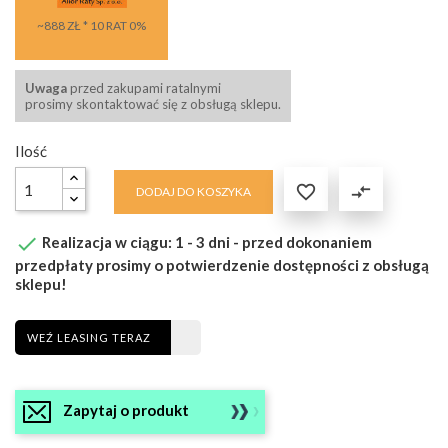
~888 ZŁ * 10 RAT 0%
Uwaga
przed zakupami ratalnymi
prosimy skontaktować się z obsługą sklepu.
Ilość

compare_arrows
DODAJ DO KOSZYKA

Realizacja w ciągu: 1 - 3 dni - przed dokonaniem
przedpłaty prosimy o potwierdzenie dostępności z obsługą
sklepu!
WEŹ LEASING TERAZ
Zapytaj o produkt