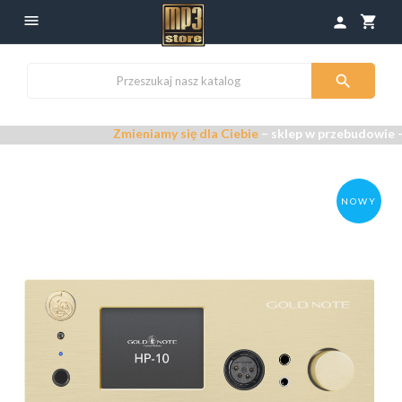

shopping_cart
person

Zmieniamy się dla Ciebie
– sklep w przebudowie –
Przepra
NOWY