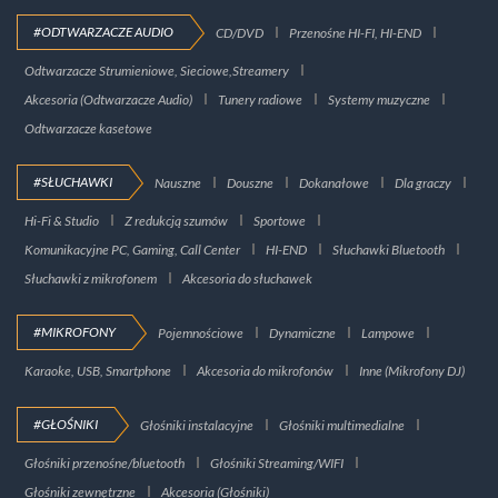
#ODTWARZACZE AUDIO
CD/DVD
Przenośne HI-FI, HI-END
Odtwarzacze Strumieniowe, Sieciowe,Streamery
Akcesoria (Odtwarzacze Audio)
Tunery radiowe
Systemy muzyczne
Odtwarzacze kasetowe
#SŁUCHAWKI
Nauszne
Douszne
Dokanałowe
Dla graczy
Hi-Fi & Studio
Z redukcją szumów
Sportowe
Komunikacyjne PC, Gaming, Call Center
HI-END
Słuchawki Bluetooth
Słuchawki z mikrofonem
Akcesoria do słuchawek
#MIKROFONY
Pojemnościowe
Dynamiczne
Lampowe
Karaoke, USB, Smartphone
Akcesoria do mikrofonów
Inne (Mikrofony DJ)
#GŁOŚNIKI
Głośniki instalacyjne
Głośniki multimedialne
Głośniki przenośne/bluetooth
Głośniki Streaming/WIFI
Głośniki zewnętrzne
Akcesoria (Głośniki)