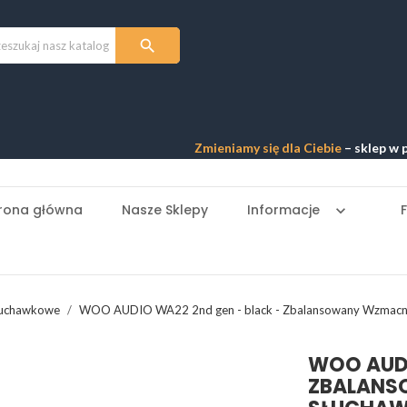

Zmieniamy się dla Ciebie
– sklep w przebu
rona główna
Nasze Sklepy
Informacje
keyboard_arrow_down
łuchawkowe
WOO AUDIO WA22 2nd gen - black - Zbalansowany Wzmacn
WOO AUDI
ZBALANS