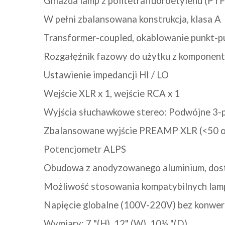
Gniazda lamp z politetrafluoroetylenu (PTF
W pełni zbalansowana konstrukcja, klasa A
Transformer-coupled, okablowanie punkt-pu
Rozgałęźnik fazowy do użytku z komponen
Ustawienie impedancji HI / LO
Wejście XLR x 1, wejście RCA x 1
Wyjścia słuchawkowe stereo: Podwójne 3-pi
Zbalansowane wyjście PREAMP XLR (<50 
Potencjometr ALPS
Obudowa z anodyzowanego aluminium, dost
Możliwość stosowania kompatybilnych lam
Napięcie globalne (100V-220V) bez konwer
Wymiary: 7 "(H), 12" (W), 10½ "(D)