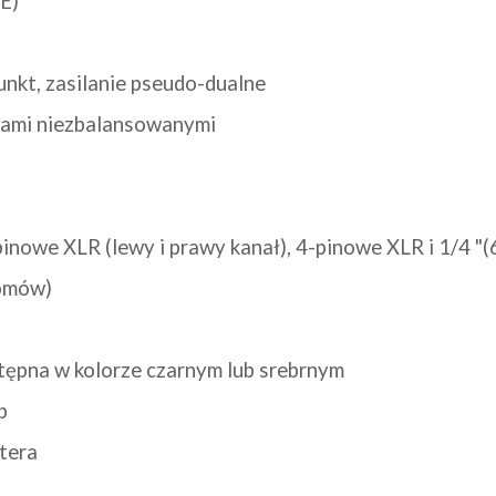
E)
nkt, zasilanie pseudo-dualne
tami niezbalansowanymi
nowe XLR (lewy i prawy kanał), 4-pinowe XLR i 1/4 "(
omów)
ępna w kolorze czarnym lub srebrnym
p
tera