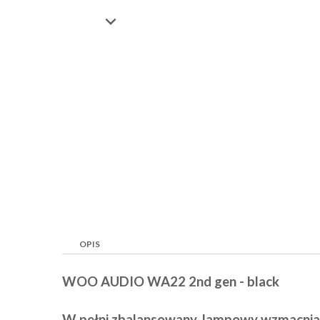

OPIS
WOO AUDIO WA22 2nd gen - black
W pełni zbalansowany, lampowy wzmacnia