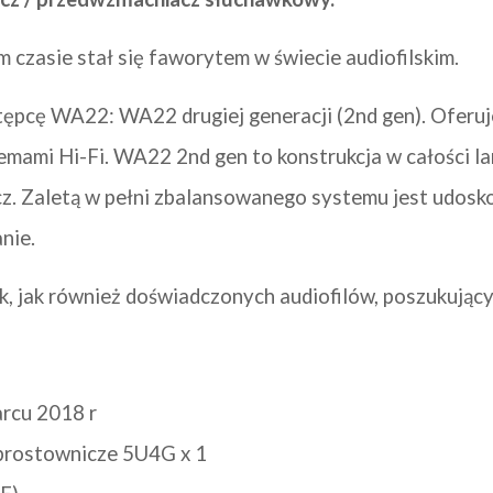
czasie stał się faworytem w świecie audiofilskim.
pcę WA22: WA22 drugiej generacji (2nd gen). Oferuje
emami Hi-Fi. WA22 2nd gen to konstrukcja w całości 
 Zaletą w pełni zbalansowanego systemu jest udosko
nie.
ek, jak również doświadczonych audiofilów, poszukujący
arcu 2018 r
 prostownicze 5U4G x 1