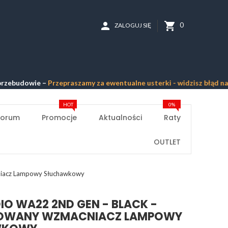
person
shopping_cart
0
ZALOGUJ SIĘ
dowie –
Przepraszamy za ewentualne usterki - widzisz błąd na stron
HOT
0%
Forum
Promocje
Aktualności
Raty
OUTLET
iacz Lampowy Słuchawkowy
O WA22 2ND GEN - BLACK -
OWANY WZMACNIACZ LAMPOWY