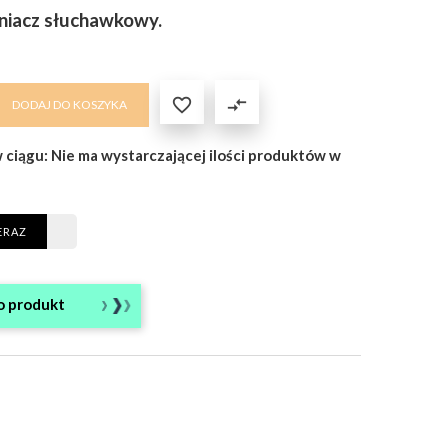
iacz słuchawkowy.

compare_arrows
DODAJ DO KOSZYKA
w ciągu: Nie ma wystarczającej ilości produktów w
ERAZ
o produkt