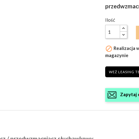
przedwzmacn
Ilość

Realizacja 
magazynie
WEŹ LEASING T
Zapytaj 
cz / przedwzmacniacz słuchawkowy.