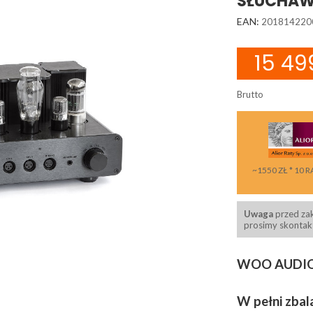
SŁUCHA
EAN:
201814220
15 499
Brutto
~1550 ZŁ * 10 R
Uwaga
przed za
prosimy skontakt
WOO AUDIO 
W pełni zba