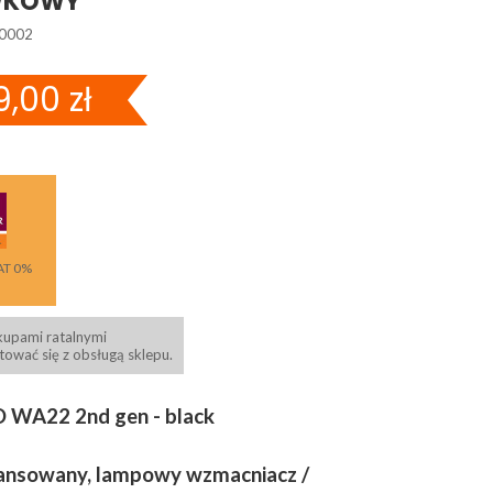
WKOWY
0002
,00 zł
AT 0%
kupami ratalnymi
ować się z obsługą sklepu.
WA22 2nd gen - black
lansowany, lampowy wzmacniacz /