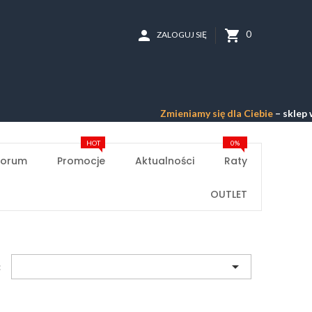
person
shopping_cart
0
ZALOGUJ SIĘ
Zmieniamy się dla Ciebie
– sklep w 
HOT
0%
Forum
Promocje
Aktualności
Raty
OUTLET

: