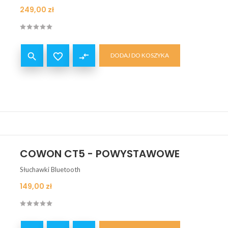
Cena
249,00 zł


compare_arrows
DODAJ DO KOSZYKA
COWON CT5 - POWYSTAWOWE
Słuchawki Bluetooth
Cena
149,00 zł