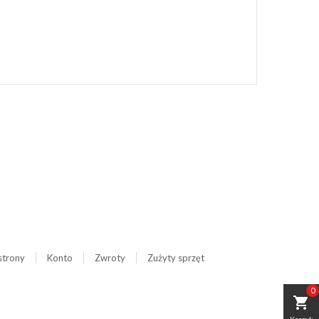
strony
Konto
Zwroty
Zużyty sprzęt
0
shopping_cart
Koszyk