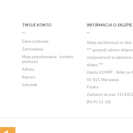
TWOJE KONTO
INFORMACJA O SKLEPIE
Dane osobowe
Sklep mp3store.pl on-line
Zamówienia
*** sprawdź adresy sklep
Moje pokwitowania - korekty
stacjonarnych w zakładce 
płatności
sklepy ***
Adresy
Hajoty 61/MIP - Sklep on-l
Kupony
01-821 Warszawa
Schowek
Polska
Zadzwoń do nas:
515101
(Pn-Pt 11-18)