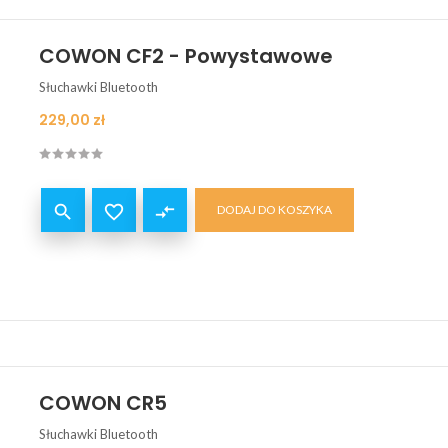
COWON CF2 - Powystawowe
Słuchawki Bluetooth
Cena
229,00 zł


compare_arrows
DODAJ DO KOSZYKA
COWON CR5
Słuchawki Bluetooth