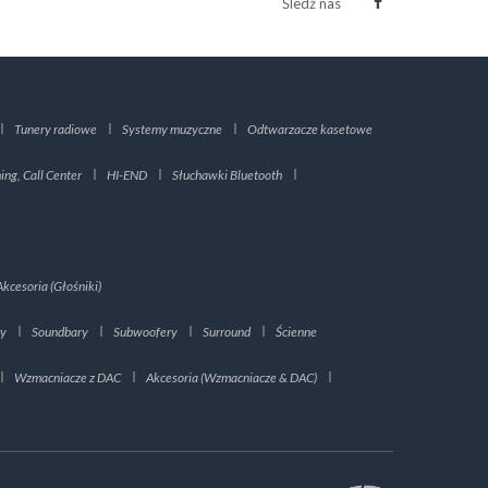
Śledź nas
Tunery radiowe
Systemy muzyczne
Odtwarzacze kasetowe
ng, Call Center
HI-END
Słuchawki Bluetooth
Akcesoria (Głośniki)
ry
Soundbary
Subwoofery
Surround
Ścienne
Wzmacniacze z DAC
Akcesoria (Wzmacniacze & DAC)