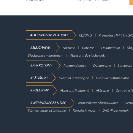
#ODTWARZACZE AUDIO
CD/DVD
Przenośne HI-FI, HI-EN
#SŁUCHAWKI
Nauszne
Douszne
Dokanałowe
Dla 
Słuchawki z mikrofonem
Akcesoria do słuchawek
#MIKROFONY
Pojemnościowe
Dynamiczne
Lampowe
#GŁOŚNIKI
Głośniki instalacyjne
Głośniki multimedialne
#KOLUMNY
Akcesoria (kolumny)
Aktywne
Centralne (
#WZMACNIACZE & DAC
Wzmacniacze Słuchawkowe
Wzma
Wzmacniacze Instalacyjne
Końcówki mocy
DAC -Przetworniki