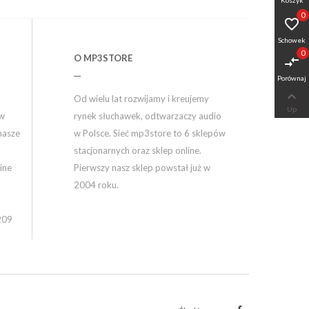
0

Schowek
0
O MP3STORE
compare_arrows
Porównaj

Od wielu lat rozwijamy i kreujemy
Up
ów
rynek słuchawek, odtwarzaczy audio
nasze
w Polsce. Sieć mp3store to 6 sklepów
stacjonarnych oraz sklep online.
ine
Pierwszy nasz sklep powstał już w
2004 roku.
209