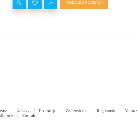


compare_arrows
DODAJ DO KOSZYKA
ówna
Koszyk
Promocje
Zamówienia
Regulamin
Mapa 
3store
Kontakt