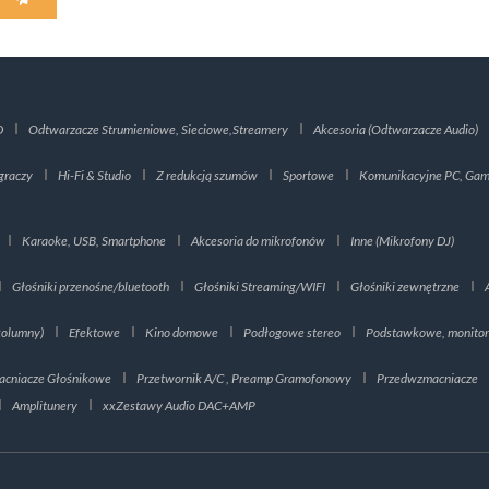
D
Odtwarzacze Strumieniowe, Sieciowe,Streamery
Akcesoria (Odtwarzacze Audio)
graczy
Hi-Fi & Studio
Z redukcją szumów
Sportowe
Komunikacyjne PC, Gami
Karaoke, USB, Smartphone
Akcesoria do mikrofonów
Inne (Mikrofony DJ)
Głośniki przenośne/bluetooth
Głośniki Streaming/WIFI
Głośniki zewnętrzne
kolumny)
Efektowe
Kino domowe
Podłogowe stereo
Podstawkowe, monito
cniacze Głośnikowe
Przetwornik A/C , Preamp Gramofonowy
Przedwzmacniacze
Amplitunery
xxZestawy Audio DAC+AMP