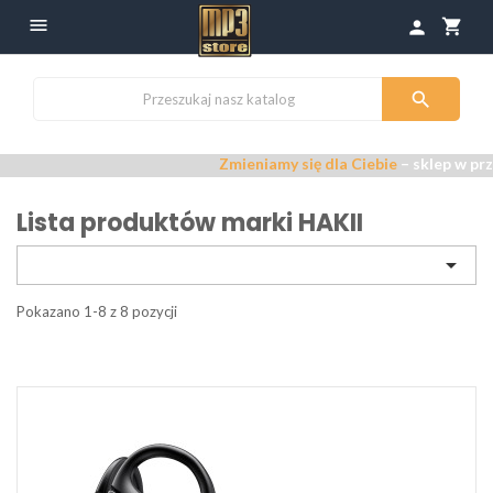

shopping_cart
person

Zmieniamy się dla Ciebie
– sklep w przeb
Lista produktów marki HAKII

Pokazano 1-8 z 8 pozycji