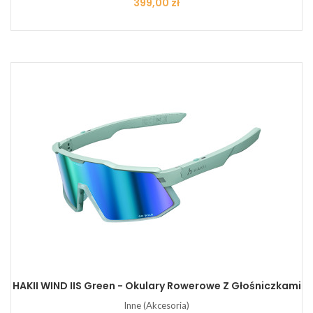
Cena
399,00 zł
HAKII WIND IIS Green - Okulary Rowerowe Z Głośniczkami
Inne (Akcesoria)