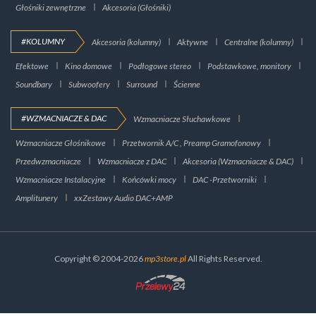
Głośniki zewnętrzne
Akcesoria (Głośniki)
#KOLUMNY
Akcesoria (kolumny)
Aktywne
Centralne (kolumny)
Efektowe
Kino domowe
Podłogowe stereo
Podstawkowe, monitory
Soundbary
Subwoofery
Surround
Ścienne
#WZMACNIACZE & DAC
Wzmacniacze Słuchawkowe
Wzmacniacze Głośnikowe
Przetwornik A/C , Preamp Gramofonowy
Przedwzmacniacze
Wzmacniacze z DAC
Akcesoria (Wzmacniacze & DAC)
Wzmacniacze Instalacyjne
Końcówki mocy
DAC -Przetworniki
Amplitunery
xxZestawy Audio DAC+AMP
Copyright © 2004-2026
mp3store.pl
All Rights Reserved.