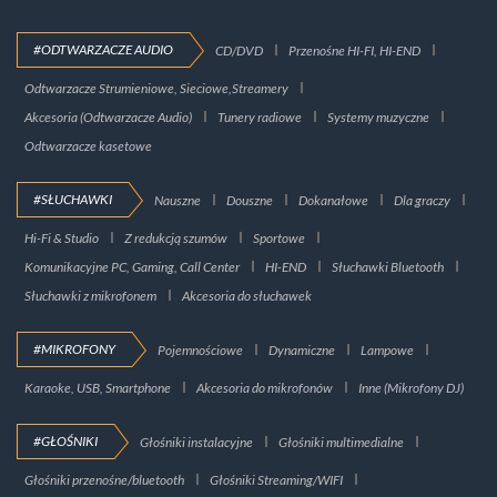
#ODTWARZACZE AUDIO
CD/DVD
Przenośne HI-FI, HI-END
Odtwarzacze Strumieniowe, Sieciowe,Streamery
Akcesoria (Odtwarzacze Audio)
Tunery radiowe
Systemy muzyczne
Odtwarzacze kasetowe
#SŁUCHAWKI
Nauszne
Douszne
Dokanałowe
Dla graczy
Hi-Fi & Studio
Z redukcją szumów
Sportowe
Komunikacyjne PC, Gaming, Call Center
HI-END
Słuchawki Bluetooth
Słuchawki z mikrofonem
Akcesoria do słuchawek
#MIKROFONY
Pojemnościowe
Dynamiczne
Lampowe
Karaoke, USB, Smartphone
Akcesoria do mikrofonów
Inne (Mikrofony DJ)
#GŁOŚNIKI
Głośniki instalacyjne
Głośniki multimedialne
Głośniki przenośne/bluetooth
Głośniki Streaming/WIFI