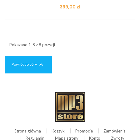
Cena
399,00 zł
Pokazano 1-8 z 8 pozycji

Powrót do góry
Strona główna
Koszyk
Promocje
Zamówienia
Regulamin
Mapa strony
Konto
Zwroty