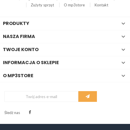
Zużyty sprzęt
O mp3store
Kontakt
PRODUKTY

NASZA FIRMA

TWOJE KONTO

INFORMACJA O SKLEPIE

O MP3STORE

Śledź nas