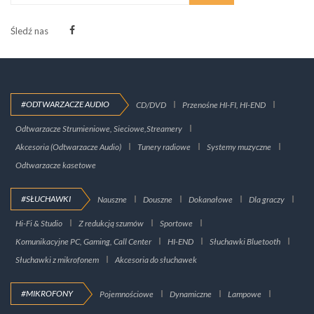
Śledź nas
#ODTWARZACZE AUDIO
CD/DVD
Przenośne HI-FI, HI-END
Odtwarzacze Strumieniowe, Sieciowe,Streamery
Akcesoria (Odtwarzacze Audio)
Tunery radiowe
Systemy muzyczne
Odtwarzacze kasetowe
#SŁUCHAWKI
Nauszne
Douszne
Dokanałowe
Dla graczy
Hi-Fi & Studio
Z redukcją szumów
Sportowe
Komunikacyjne PC, Gaming, Call Center
HI-END
Słuchawki Bluetooth
Słuchawki z mikrofonem
Akcesoria do słuchawek
#MIKROFONY
Pojemnościowe
Dynamiczne
Lampowe