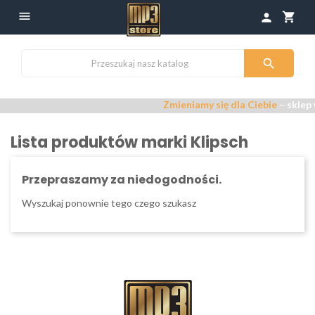

shopping_cart
person

Zmieniamy się dla Ciebie
– sklep 
Lista produktów marki Klipsch
Przepraszamy za niedogodności.
Wyszukaj ponownie tego czego szukasz