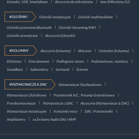
Karaoke, USB, Smartphone
Akcesoria do mikrofonów
Inne (Mikrofony DJ)
#GŁOŚNIKI
Głośniki instalacyjne
Głośniki multimedialne
Głośniki przenośne/bluetooth
Głośniki Streaming/WIFI
Głośniki zewnętrzne
Akcesoria (Głośniki)
#KOLUMNY
Akcesoria (kolumny)
Aktywne
Centralne (kolumny)
Efektowe
Kino domowe
Podłogowe stereo
Podstawkowe, monitory
Soundbary
Subwoofery
Surround
Ścienne
#WZMACNIACZE & DAC
Wzmacniacze Słuchawkowe
Wzmacniacze Głośnikowe
Przetwornik A/C , Preamp Gramofonowy
Przedwzmacniacze
Wzmacniacze z DAC
Akcesoria (Wzmacniacze & DAC)
Wzmacniacze Instalacyjne
Końcówki mocy
DAC -Przetworniki
Amplitunery
xxZestawy Audio DAC+AMP