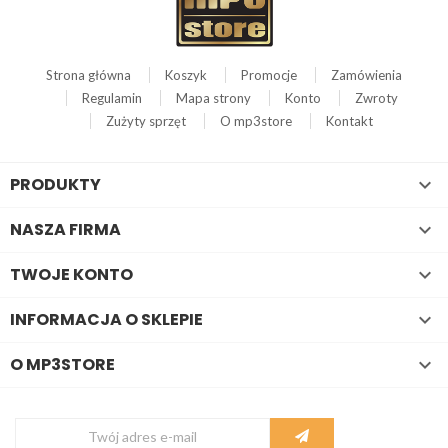
Strona główna
Koszyk
Promocje
Zamówienia
Regulamin
Mapa strony
Konto
Zwroty
Zużyty sprzęt
O mp3store
Kontakt
PRODUKTY

NASZA FIRMA

TWOJE KONTO

INFORMACJA O SKLEPIE

O MP3STORE
